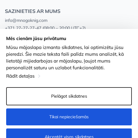
SAZINIETIES AR MUMS
info@mnogoknig.com
+371 27-27-27-47
(08:00 – 20:00 UTC+2)
Rīga, Augusta Deglava 69d, LV-1082
Mēs cienām jūsu privātumu
Mūsu mājaslapa izmanto sīkdatnes, lai optimizētu jūsu
Par mums
Privātuma politika
pieredzi. Šie mazie teksta faili palīdz mums analizēt, kā
lietotāji mijiedarbojas ar mājaslapu, ļaujot mums
Veikali
Noteikumi un nosacījumi
personalizēt saturu un uzlabot funkcionalitāti.
Apmaksa un piegāde
Pieejamības paziņojums
Rādīt detaļas
Loayalitātes kartes
Preču atgriešanās
Pielāgot sīkdatnes
Vairumtirdzniecības pircējiem
Sīkdatņu iestatījumi
Tikai nepieciešamās
Nav pieejams
Akceptēt visas sīkdatnes