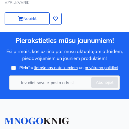
AZBUKVARIK
Nopirkt
Pierakstieties mūsu jaunumiem!
Esi pirmais, kas uzzina par mūsu aktuālajām atlaidēm,
piedāvājumiem un jauniem produktiem!
Piekrītu
lietošanas noteikumiem
un
privātuma politikai
Abonējiet