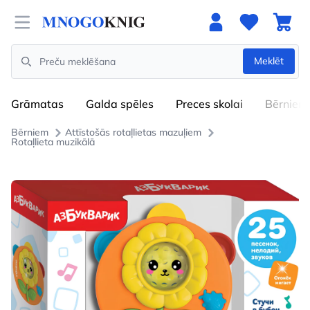
Open menu
Meklēt
Search
Grāmatas
Galda spēles
Preces skolai
Bērniem
Bērniem
Attīstošās rotaļlietas mazuļiem
Rotaļlieta muzikālā