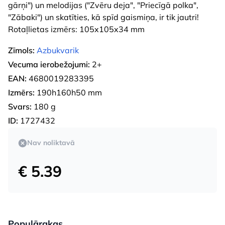
gārņi") un melodijas ("Zvēru deja", "Priecīgā polka",
"Zābaki") un skatīties, kā spīd gaismiņa, ir tik jautri!
Rotaļlietas izmērs: 105x105x34 mm
Zīmols:
Azbukvarik
Vecuma ierobežojumi:
2+
EAN:
4680019283395
Izmērs:
190h160h50 mm
Svars:
180 g
ID:
1727432
Nav noliktavā
€ 5.39
Populārakas