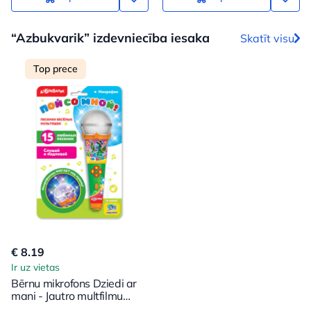
“Azbukvarik” izdevniecība iesaka
Skatīt visu
Top prece
€ 8.19
Ir uz vietas
Bērnu mikrofons Dziedi ar
mani - Jautro multfilmu
dziesmas