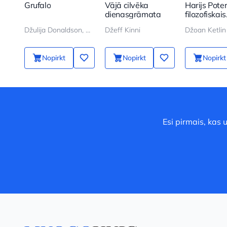
Grufalo
Vājā cilvēka
Harijs Pote
dienasgrāmata
filozofiskais
akmens
Džulija Donaldson, Aksel Šeffler
Džeff Kinni
Džoan Ketlin
Nopirkt
Nopirkt
Nopirkt
Esi pirmais, kas