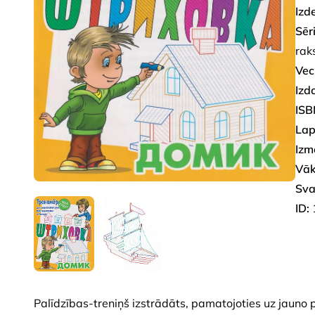
Izd
Sēri
rak
Vec
Izd
ISB
Lap
Izm
Vāk
Sva
ID:
Palīdzības-treniņš izstrādāts, pamatojoties uz jauno p