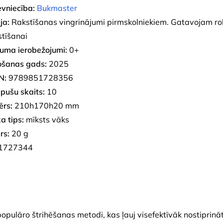
evniecība:
Bukmaster
ja:
Rakstīšanas vingrinājumi pirmskolniekiem. Gatavojam ro
stīšanai
uma ierobežojumi:
0+
ošanas gads:
2025
N:
9789851728356
pušu skaits:
10
ērs:
210h170h20 mm
a tips:
mīksts vāks
rs:
20 g
1727344
opulāro štrihēšanas metodi, kas ļauj visefektīvāk nostiprinā