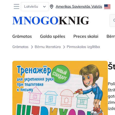
Open menu
Latviešu
Amerikas Savienotās Valstis
Se
Grāmatas
Galda spēles
Preces skolai
Bēr
Grāmatas
Bērnu literatūra
Pirmsskolas izglītība
Š
Pal
štr
gat
zīm
izd