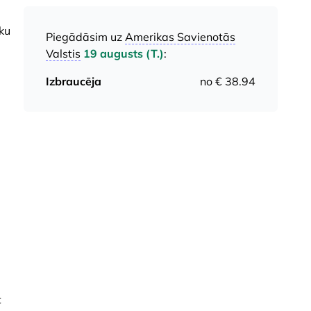
ku
Piegādāsim uz
Amerikas Savienotās
Valstis
19 augusts (T.)
:
Izbraucēja
no € 38.94
t