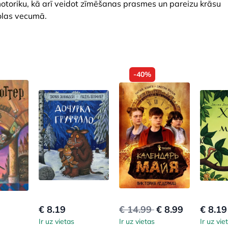
 motoriku, kā arī veidot zīmēšanas prasmes un pareizu krāsu
olas vecumā.
-40%
€ 8.19
€ 14.99
€ 8.99
€ 8.19
Ir uz vietas
Ir uz vietas
Ir uz vie