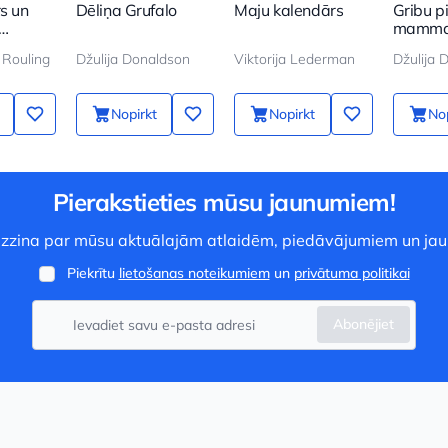
rs un
Dēliņa Grufalo
Maju kalendārs
Gribu p
mamma
 Rouling
Džulija Donaldson
Viktorija Lederman
Nopirkt
Nopirkt
Nop
Pierakstieties mūsu jaunumiem!
 uzzina par mūsu aktuālajām atlaidēm, piedāvājumiem un ja
Piekrītu
lietošanas noteikumiem
un
privātuma politikai
Abonējiet