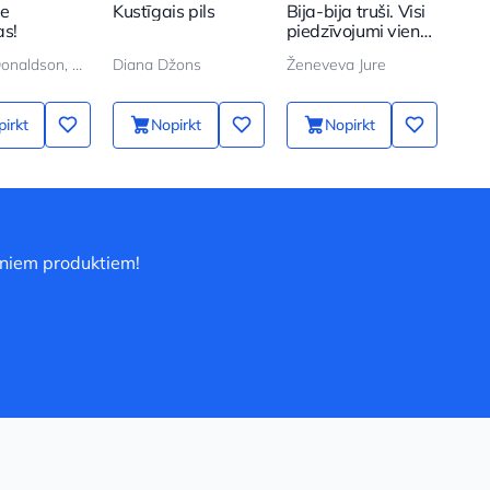
ie
Kustīgais pils
Bija-bija truši. Visi
Sun
s!
piedzīvojumi vienā
sējumā
Džulija Donaldson, Aksel Šeffler
Diana Džons
Ženeveva Jure
Bod
irkt
Nopirkt
Nopirkt
uniem produktiem!