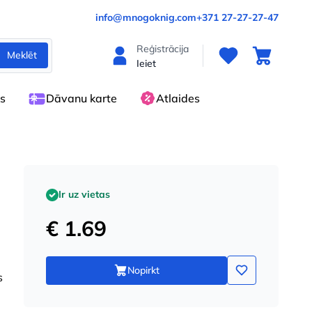
info@mnogoknig.com
+371 27-27-27-47
Reģistrācija
Meklēt
Ieiet
es
Dāvanu karte
Atlaides
Ir uz vietas
€ 1.69
Nopirkt
s