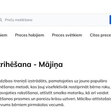
arch
niem
Preces hobijiem
Preces svētkiem
Сitas prec
trihēšana - Mājiņa
īdzības-treniņš izstrādāts, pamatojoties uz jauno populāro
ihēšanas metodi, kas ļauj visefektīvāk nostiprināt bērna roku,
avojoties rakstīšanai, attīstīt smalko motoriku, kā arī veidot
ēšanas prasmes un pareizu krāsu uztveri. Mācību-attīstošai
evums bērniem pirmskolas vecumā.