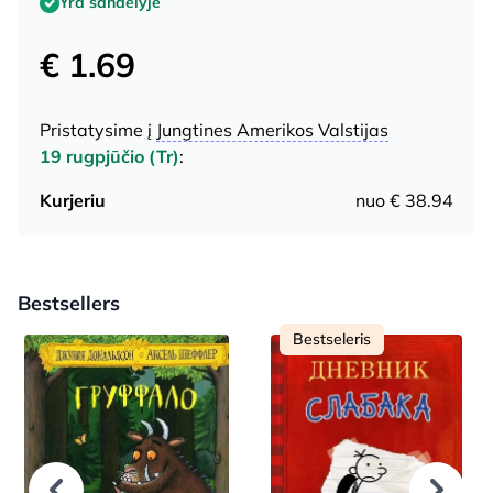
Yra sandėlyje
€ 1.69
Pristatysime į
Jungtines Amerikos Valstijas
19 rugpjūčio (Tr)
:
Kurjeriu
nuo € 38.94
Bestsellers
Bestseleris