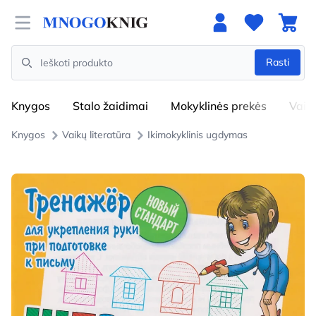
Open menu
Rasti
Search
Knygos
Stalo žaidimai
Mokyklinės prekės
Vaik
Knygos
Vaikų literatūra
Ikimokyklinis ugdymas