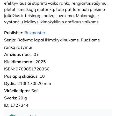
efektyviausiai stiprinti vaiko ranką rengiantis rašymui,
plėtoti smulkiąją motoriką, taip pat formuoti piešimo
įgūdžius ir teisingą spalvų suvokimą. Mokomųjų ir
vystančių leidinys ikimokyklinio amžiaus vaikams.
Publisher:
Bukmaster
Serija:
Rašymo lapai ikimokyklinukams. Ruošiame
ranką rašymui
Amžiaus ribos:
0+
Išleidimo metai:
2025
ISBN:
9789851728356
Puslapių skaičius:
10
Dydis:
210h170h20 mm
Viršelio tipas:
Soft
Svoris:
20 g
ID:
1727344