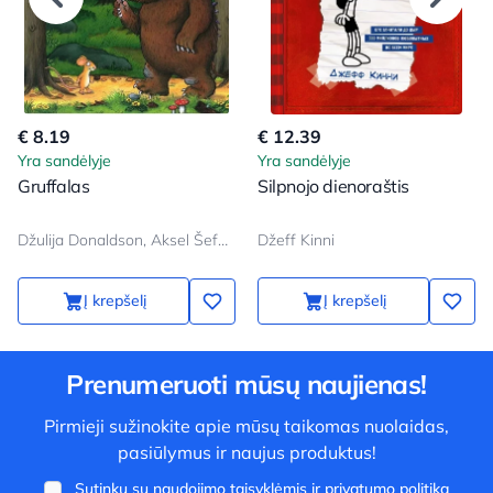
€ 8.19
€ 12.39
Yra sandėlyje
Yra sandėlyje
Gruffalas
Silpnojo dienoraštis
Džulija Donaldson, Aksel Šeffler
Džeff Kinni
Į krepšelį
Į krepšelį
Prenumeruoti mūsų naujienas!
Pirmieji sužinokite apie mūsų taikomas nuolaidas,
pasiūlymus ir naujus produktus!
Sutinku su
naudojimo taisyklėmis
ir
privatumo politika