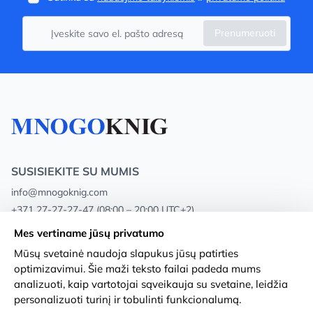
Prenumeruoti
SUSISIEKITE SU MUMIS
info@mnogoknig.com
+371 27-27-27-47
(08:00 – 20:00 UTC+2)
Rīga, Augusta Deglava 69d, LV-1082
Mes vertiname jūsų privatumo
Mūsų svetainė naudoja slapukus jūsų patirties
Apie mus
Privacy Policy
optimizavimui. Šie maži teksto failai padeda mums
analizuoti, kaip vartotojai sąveikauja su svetaine, leidžia
Parduotuvės
Sąlygos ir nuostatos
personalizuoti turinį ir tobulinti funkcionalumą.