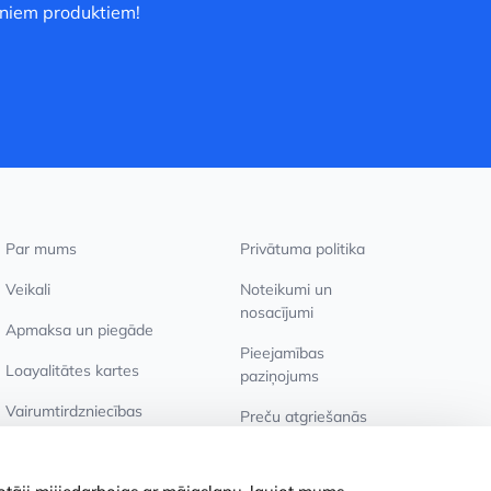
uniem produktiem!
Par mums
Privātuma politika
Veikali
Noteikumi un
nosacījumi
Apmaksa un piegāde
Pieejamības
Loayalitātes kartes
paziņojums
Vairumtirdzniecības
Preču atgriešanās
pircējiem
Sīkdatņu iestatījumi