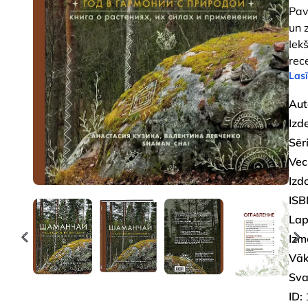
Pav
un 
Iek
rec
Lasī
Aut
Izd
Sēri
Vec
Izd
ISB
Lap
Izm
Vāk
Sva
ID: