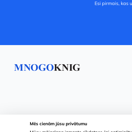
Esi pirmais, kas
Mēs cienām jūsu privātumu