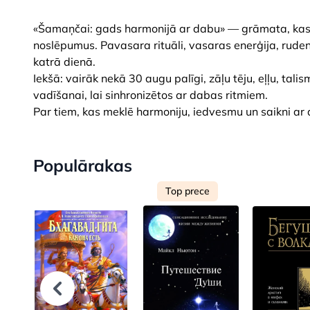
«Šamaņčai: gads harmonijā ar dabu» — grāmata, kas v
noslēpumus. Pavasara rituāli, vasaras enerģija, ruden
katrā dienā.
Iekšā: vairāk nekā 30 augu palīgi, zāļu tēju, eļļu, t
vadīšanai, lai sinhronizētos ar dabas ritmiem.
Par tiem, kas meklē harmoniju, iedvesmu un saikni ar
Populārakas
Top prece