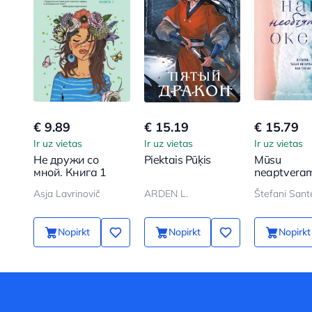
€ 9.89
€ 15.19
€ 15.79
Ir uz vietas
Ir uz vietas
Ir uz vietas
Не дружи со
Piektais Pūķis
Mūsu
мной. Книга 1
neaptvera
okeāns
Asja Lavrinovič
ARDEN L.
Štefani Sant
Nopirkt
Nopirkt
Nopirkt