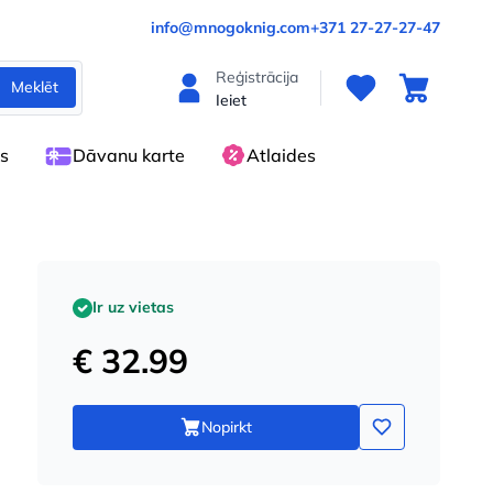
info@mnogoknig.com
+371 27-27-27-47
Reģistrācija
Meklēt
Ieiet
es
Dāvanu karte
Atlaides
Ir uz vietas
€ 32.99
Nopirkt