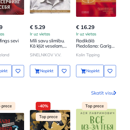
9
€ 5.29
€ 16.29
€ 1
tas
Ir uz vietas
Ir uz vietas
Ir u
fings sevi
Mīli savu slimību.
Radikālā
Ros
Kā kļūt veselam,
Piedošana: Garīgā
Dzī
iepazīstot dzīves
tehnoloģija
Nen
eland
SINELNIKOV V.V.
Kolin Tipping
ROZ
prieku
attiecību
dziedināšanai,
dusmu un vainas
irkt
Nopirkt
Nopirkt
apziņas
atbrīvošanai,
savstarpējās
sapratnes
atrašanai jebkurā
Skatīt visu
situācijā
 prece
-40%
Top prece
Top prece