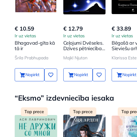
€ 10.59
€ 12.79
€ 33.89
Ir uz vietas
Ir uz vietas
Ir uz vietas
Bhagavad-gīta kā
Ceļojumi Dvēseles.
Bēgošā ar v
tā ir
Dzīves pētniecība
Sieviešu ar
pēc dzīves
mītos un p
Šrila Prabhupada
Majkl Njuton
Klarissa Este
Nopirkt
Nopirkt
Nopirkt
“Eksmo” izdevniecība iesaka
Top prece
Top prece
Top pre