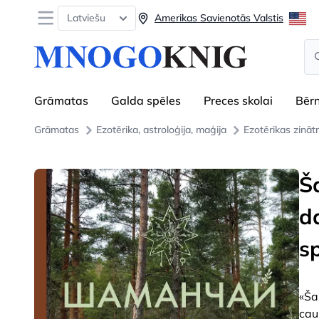
Open menu
Latviešu
Amerikas Savienotās Valstis
Se
Grāmatas
Galda spēles
Preces skolai
Bēr
Grāmatas
Ezotērika, astroloģija, maģija
Ezotērikas zināt
Š
d
s
«Ša
cau