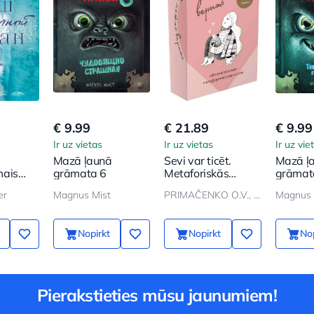
€ 9.99
€ 21.89
€ 9.99
Ir uz vietas
Ir uz vietas
Ir uz vie
Mazā ļaunā
Sevi var ticēt.
Mazā ļ
mais
grāmata 6
Metaforiskās
grāmat
kartes no Olgas
er
Magnus Mist
PRIMAČENKO O.V., GODUJKO P.
Magnus 
Primačenko
Nopirkt
Nopirkt
Nop
Pierakstieties mūsu jaunumiem!