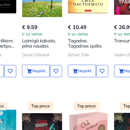
€ 9.59
€ 10.49
€ 26.9
Ir uz vietas
Ir uz vietas
Ir uz vie
ilkiem.
Laimīgā kabata,
Tagadne.
Transur
hetips
pilna naudas
Tagadnes spēks
asakās
s
Devid Džikandi
Ekhart Tolle
Vadim Z
Nopirkt
Nopirkt
Nop
ce
Top prece
Top prece
Top