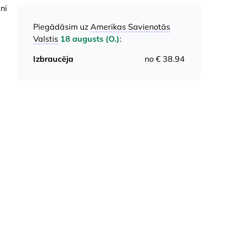
ni
Piegādāsim uz
Amerikas Savienotās
Valstis
18 augusts (O.)
:
Izbraucēja
no € 38.94