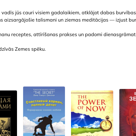
adīs jūs cauri visiem gadalaikiem, atklājot dabas burvības
s aizsargājošie talismani un ziemas meditācijas — izjust bu
alismanu receptes, attīrīšanas prakses un padomi dienasgrāma
 dzīvās Zemes spēku.