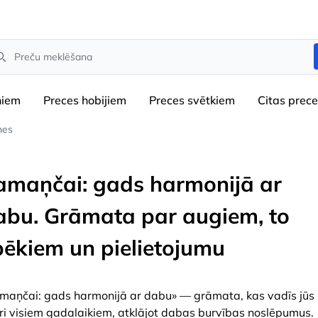
arch
niem
Preces hobijiem
Preces svētkiem
Сitas prec
nes
amaņčai: gads harmonijā ar
abu. Grāmata par augiem, to
pēkiem un pielietojumu
maņčai: gads harmonijā ar dabu» — grāmata, kas vadīs jūs
ri visiem gadalaikiem, atklājot dabas burvības noslēpumus.