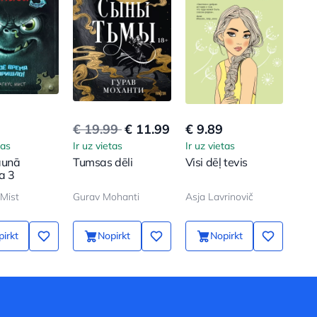
€ 19.99
€ 11.99
€ 9.89
tas
Ir uz vietas
Ir uz vietas
aunā
Tumsas dēli
Visi dēļ tevis
a 3
Mist
Gurav Mohanti
Asja Lavrinovič
irkt
Nopirkt
Nopirkt