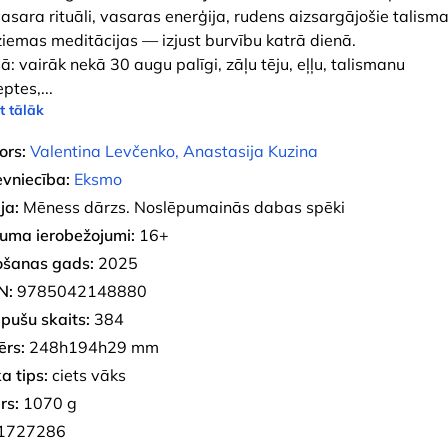
asara rituāli, vasaras enerģija, rudens aizsargājošie talisma
ziemas meditācijas — izjust burvību katrā dienā.
šā: vairāk nekā 30 augu palīgi, zāļu tēju, eļļu, talismanu
eptes,
...
t tālāk
ors:
Valentina Levčenko, Anastasija Kuzina
evniecība:
Eksmo
ja:
Mēness dārzs. Noslēpumainās dabas spēki
uma ierobežojumi:
16+
ošanas gads:
2025
N:
9785042148880
pušu skaits:
384
ērs:
248h194h29 mm
a tips:
ciets vāks
rs:
1070 g
1727286