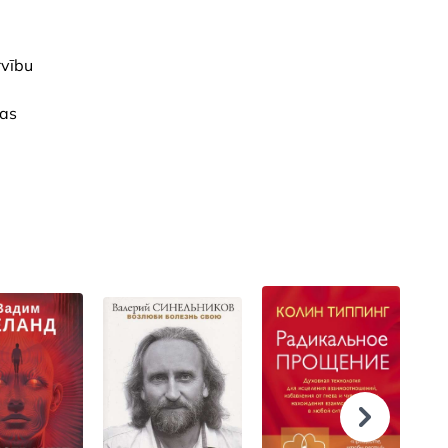
rvību
tas