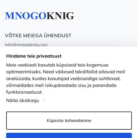
VÕTKE MEIEGA ÜHENDUST
info@mnogoknig.com
+371 27-27-27-47
(08:00 – 20:00 UTC+2)
Hindame teie privaatsust
Rīga, Augusta Deglava 69d, LV-1082
Meie veebisait kasutab küpsiseid teie kogemuse
optimeerimiseks. Need väikesed tekstifailid aitavad meil
Meist
Privacy Policy
analüüsida, kuidas kasutajad veebisaidiga suhtlevad,
võimaldades meil isikupärastada sisu ja parandada
Poed
Tingimused
funktsionaalsust.
Kohaletoimetamine ja makse
Ligipääsetavuse avaldus
Näita üksikasju
Lojaalsuskaardid
Kauba tagastamine
Küpsiste kohandamine
PÕHJUST KOOSTÖÖKS
Küpsiste seaded