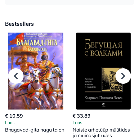
Bestsellers
€ 10.59
€ 33.89
Laos
Laos
Bhagavad-gita nagu ta on
Naiste arhetüüp müütides
ja muinasjuttudes