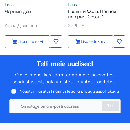
Laos
Laos
Черный дом
Гравити Фолз. Полная
история. Сезон 1
Кэрол Джонстон
ХИРШ А.
Lisa ostukorvi
Lisa ostukorvi
Telli meie uudised!
Ole esimene, kes saab teada meie jooksvatest
soodustustest, pakkumistest ja uutest toodetest!
Nõustun
kasutustingimustega
ja
privaatsuspoliitikaga
Telli