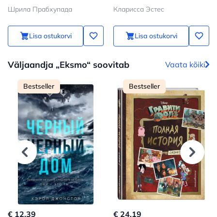
Шрила Прабхупада
Кларисса Эстес
Lisa ostukorvi
Lisa ostukorvi
Väljaandja „Eksmo“ soovitab
Vaata kõiki
Bestseller
Bestseller
€ 12.39
€ 24.19