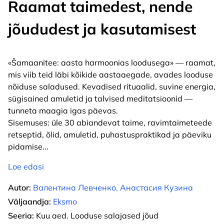
Raamat taimedest, nende
jõududest ja kasutamisest
«Šamaanitee: aasta harmoonias loodusega» — raamat,
mis viib teid läbi kõikide aastaaegade, avades looduse
nõiduse saladused. Kevadised rituaalid, suvine energia,
sügisained amuletid ja talvised meditatsioonid —
tunneta maagia igas päevas.
Sisemuses: üle 30 abiandevat taime, ravimtaimeteede
retseptid, õlid, amuletid, puhastuspraktikad ja päeviku
pidamise
...
Loe edasi
Autor:
Валентина Левченко, Анастасия Кузина
Väljaandja:
Eksmo
Seeria:
Kuu aed. Looduse salajased jõud