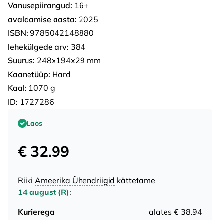
Vanusepiirangud:
16+
avaldamise aasta:
2025
ISBN:
9785042148880
lehekülgede arv:
384
Suurus:
248х194х29 mm
Kaanetüüp:
Hard
Kaal:
1070 g
ID:
1727286
Laos
€ 32.99
Riiki
Ameerika Ühendriigid
kättetame
14 august (R)
:
Kurierega
alates € 38.94