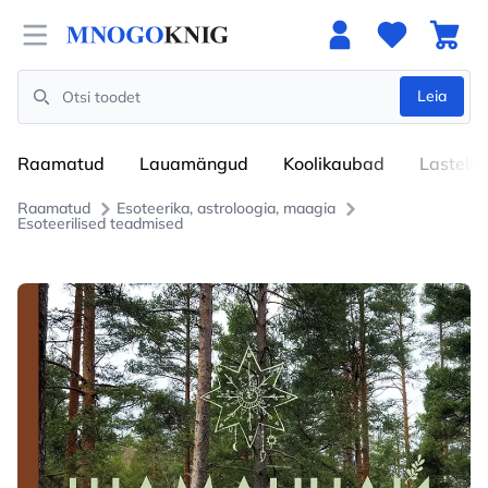
Open menu
Leia
Search
Raamatud
Lauamängud
Koolikaubad
Lastele
Raamatud
Esoteerika, astroloogia, maagia
Esoteerilised teadmised