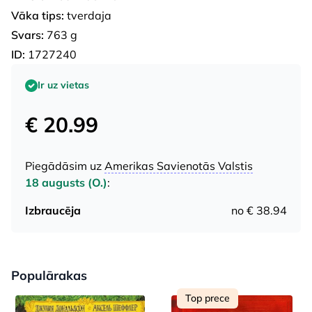
Vāka tips:
tverdaja
Svars:
763 g
ID:
1727240
Ir uz vietas
€ 20.99
Piegādāsim uz
Amerikas Savienotās Valstis
18 augusts (O.)
:
Izbraucēja
no € 38.94
Populārakas
Top prece