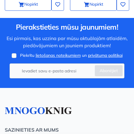
Nopirkt
Nopirkt
Pierakstieties mūsu jaunumiem!
Esi pirmais, kas uzzina par mūsu aktuālajām atlaidēm,
piedāvājumiem un jauniem produktiem!
Piekrītu
lietošanas noteikumiem
un
privātuma politikai
Abonējiet
SAZINIETIES AR MUMS