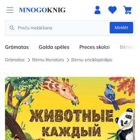
Open menu
Meklēt
Search
Grāmatas
Galda spēles
Preces skolai
Bērniem
Grāmatas
Bērnu literatūra
Bērnu enciklopēdijas