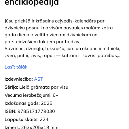
enciklopēdija
Jūsu priekšā ir krāsains ceļvedis-kalendārs par
dzīvnieku pasauli no visām pasaules malām: katra
gada diena ir veltīta vienam dzīvniekam un
pārsteidzošiem faktiem par tā dzīvi.
Savannu, džungļu, tuksnešu, jūru un okeānu iemītnieki;
zvēri, putni, zivis, rāpuļi — katram ir savas īpatnības,
...
Lasīt tālāk
Izdevniecība:
AST
Sērija:
Lielā grāmata par visu
Vecuma ierobežojumi:
6+
Izdošanas gads:
2025
ISBN:
9785171779030
Lappušu skaits:
224
Izmērs:
263x205x19 mm