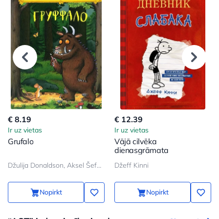
€ 8.19
€ 12.39
Ir uz vietas
Ir uz vietas
Grufalo
Vājā cilvēka
dienasgrāmata
Džulija Donaldson, Aksel Šeffler
Džeff Kinni
Nopirkt
Nopirkt