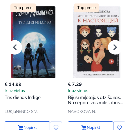
Top prece
Top prece
€ 14.99
€ 7.29
Ir uz vietas
Ir uz vietas
Trīs dienas Indigo
Bijusī mīļotājas atzīšanās.
No nepareizas mīlestības
uz patieso
LUKJaNENKO S.V.
NABOKOVA N.
Nopirkt
Nopirkt