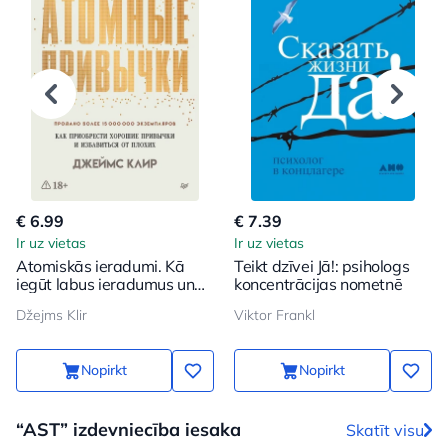
€ 6.99
€ 7.39
Ir uz vietas
Ir uz vietas
Atomiskās ieradumi. Kā
Teikt dzīvei Jā!: psihologs
iegūt labus ieradumus un
koncentrācijas nometnē
atbrīvoties no sliktajiem
Džejms Klir
Viktor Frankl
Nopirkt
Nopirkt
“AST” izdevniecība iesaka
Skatīt visu