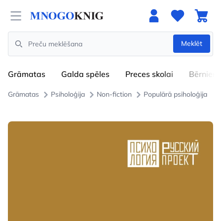
Open menu
Meklēt
Search
Grāmatas
Galda spēles
Preces skolai
Bērniem
Grāmatas
Psiholoģija
Non-fiction
Populārā psiholoģija