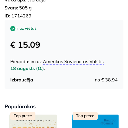
Svars:
505 g
ID:
1714269
Ir uz vietas
€ 15.09
Piegādāsim uz
Amerikas Savienotās Valstis
18 augusts (O.)
:
Izbraucēja
no € 38.94
Populārakas
Top prece
Top prece