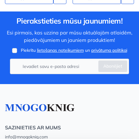
Pierakstieties mūsu jaunumiem!
Esi pirmais, kas uzzina par mūsu aktuālajām atlaidēm,
piedāvājumiem un jauniem produktiem!
Piekrītu
lietošanas noteikumiem
un
privātuma politikai
Abonējiet
SAZINIETIES AR MUMS
info@mnogoknig.com