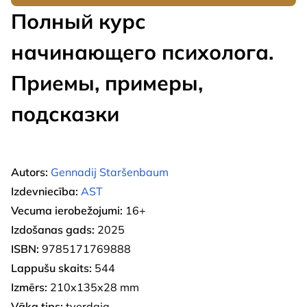
Полный курс
начинающего психолога.
Приемы, примеры,
подсказки
Autors:
Gennadij Staršenbaum
Izdevniecība:
AST
Vecuma ierobežojumi:
16+
Izdošanas gads:
2025
ISBN:
9785171769888
Lappušu skaits:
544
Izmērs:
210x135x28 mm
Vāka tips:
tverdaja