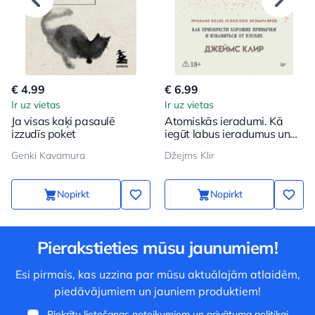
€ 4.99
€ 6.99
Ir uz vietas
Ir uz vietas
Ja visas kaķi pasaulē
Atomiskās ieradumi. Kā
izzudīs poket
iegūt labus ieradumus un
atbrīvoties no sliktajiem
Genki Kavamura
Džejms Klir
Nopirkt
Nopirkt
Pierakstieties mūsu jaunumiem!
Esi pirmais, kas uzzina par mūsu aktuālajām atlaidēm,
piedāvājumiem un jauniem produktiem!
Piekrītu
lietošanas noteikumiem
un
privātuma politikai