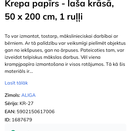
Krepa papīrs - laša krāsā,
50 x 200 cm, 1 ruļļi
To var izmantot, tostarp, mākslinieciskai darbībai ar
bērniem. Ar tā palīdzību var veiksmīgi pielīmēt objektus
gan no iekšpuses, gan no ārpuses. Pateicoties tam, var
izveidot telpiskus mākslas darbus. Vēl viena
krampjpapīra izmantošana ir visos rotājumos. Tā kā šis
materiāls ir
...
Lasīt tālāk
Zīmols:
ALIGA
Sērija:
KR-27
EAN:
5902150617006
ID:
1687679