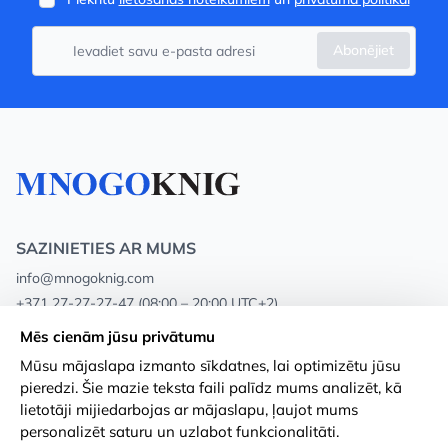
Abonējiet
SAZINIETIES AR MUMS
info@mnogoknig.com
+371 27-27-27-47
(08:00 – 20:00 UTC+2)
Rīga, Augusta Deglava 69d, LV-1082
Mēs cienām jūsu privātumu
Mūsu mājaslapa izmanto sīkdatnes, lai optimizētu jūsu
Par mums
Privātuma politika
pieredzi. Šie mazie teksta faili palīdz mums analizēt, kā
lietotāji mijiedarbojas ar mājaslapu, ļaujot mums
Veikali
Noteikumi un nosacījumi
personalizēt saturu un uzlabot funkcionalitāti.