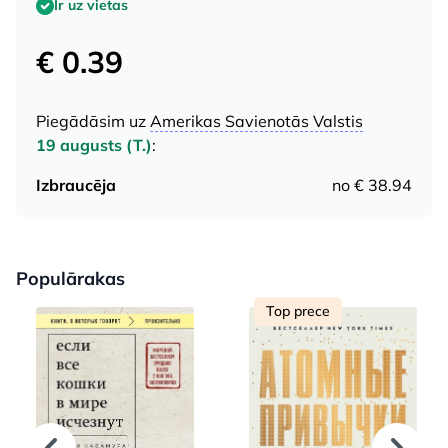
Ir uz vietas
€ 0.39
Piegādāsim uz
Amerikas Savienotās Valstis
19 augusts (T.)
:
Izbraucēja
no € 38.94
Populārakas
Top prece