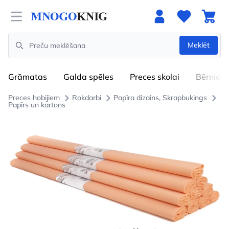
Open menu
Meklēt
Search
Grāmatas
Galda spēles
Preces skolai
Bērniem
Preces hobijiem
Rokdarbi
Papīra dizains, Skrapbukings
Papīrs un kartons