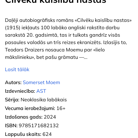
Daļēji autobiogrāfisks romāns «Cilvēku kaislību nastas»
(1915) iekļauts 100 labāko angliski rakstīto darbu
sarakstā 20. gadsimtā, tas ir tulkots gandrīz visās
pasaules valodās un trīs reizes ekranizēts. Izlasījis to,
Teodors Draizers nosauca Moemu par «lielo
mākslinieku», bet pašu grāmatu —
...
Lasīt tālāk
Autors:
Somerset Moem
Izdevniecība:
AST
Sērija:
Neoklasika labākais
Vecuma ierobežojumi:
16+
Izdošanas gads:
2024
ISBN:
9785171682132
Lappušu skaits:
624