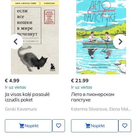
€ 4.99
€ 21.99
Ir uz vietas
Ir uz vietas
Ja visas kaķi pasaulē
Лето в пионерском
izzudīs poket
галстуке
Genki Kavamura
Katerina Silvanova, Elena Malisova
Nopirkt
Nopirkt