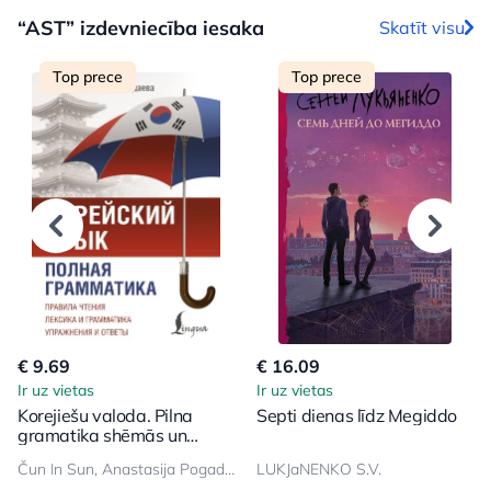
“AST” izdevniecība iesaka
Skatīt visu
Top prece
Top prece
€ 9.69
€ 16.09
Ir uz vietas
Ir uz vietas
Korejiešu valoda. Pilna
Septi dienas līdz Megiddo
gramatika shēmās un
tabulās
Čun In Sun, Anastasija Pogadaeva
LUKJaNENKO S.V.