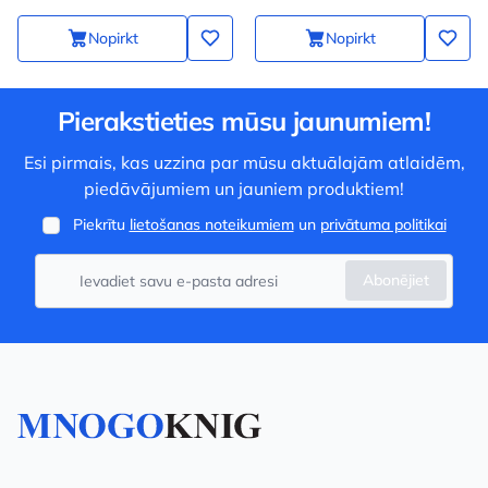
Nopirkt
Nopirkt
Pierakstieties mūsu jaunumiem!
Esi pirmais, kas uzzina par mūsu aktuālajām atlaidēm,
piedāvājumiem un jauniem produktiem!
Piekrītu
lietošanas noteikumiem
un
privātuma politikai
Abonējiet