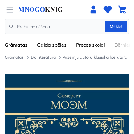
Open menu
Meklēt
Search
Grāmatas
Galda spēles
Preces skolai
Bērniem
Grāmatas
Daiļliteratūra
Ārzemju autoru klasiskā literatūra