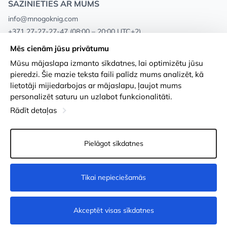
SAZINIETIES AR MUMS
info@mnogoknig.com
+371 27-27-27-47
(08:00 – 20:00 UTC+2)
Rīga, Augusta Deglava 69d, LV-1082
Mēs cienām jūsu privātumu
Mūsu mājaslapa izmanto sīkdatnes, lai optimizētu jūsu
Par mums
Privātuma politika
pieredzi. Šie mazie teksta faili palīdz mums analizēt, kā
lietotāji mijiedarbojas ar mājaslapu, ļaujot mums
Veikali
Noteikumi un nosacījumi
personalizēt saturu un uzlabot funkcionalitāti.
Apmaksa un piegāde
Pieejamības paziņojums
Rādīt detaļas
Loayalitātes kartes
Preču atgriešanās
Pielāgot sīkdatnes
Vairumtirdzniecības pircējiem
Sīkdatņu iestatījumi
Tikai nepieciešamās
Nopirkt
Akceptēt visas sīkdatnes
© 2011-2026
MNOGOKNIG
. All Rights Reserved.