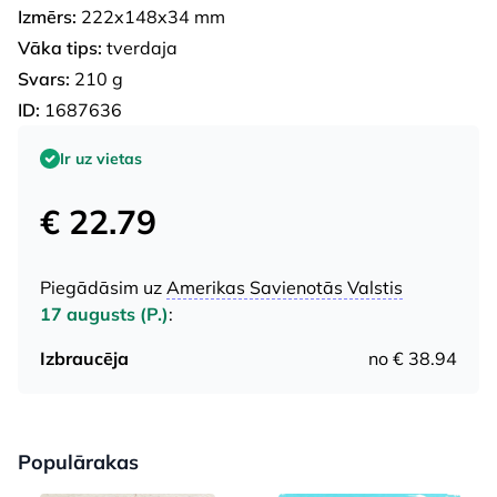
Izmērs:
222x148x34 mm
Vāka tips:
tverdaja
Svars:
210 g
ID:
1687636
Ir uz vietas
€ 22.79
Piegādāsim uz
Amerikas Savienotās Valstis
17 augusts (P.)
:
Izbraucēja
no € 38.94
Populārakas