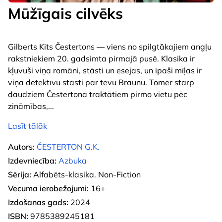
Mūžīgais cilvēks
Gilberts Kits Čestertons — viens no spilgtākajiem angļu
rakstniekiem 20. gadsimta pirmajā pusē. Klasika ir
kļuvuši viņa romāni, stāsti un esejas, un īpaši mīļas ir
viņa detektīvu stāsti par tēvu Braunu. Tomēr starp
daudziem Čestertona traktātiem pirmo vietu pēc
zināmības,
...
Lasīt tālāk
Autors:
ČESTERTON G.K.
Izdevniecība:
Azbuka
Sērija:
Alfabēts-klasika. Non-Fiction
Vecuma ierobežojumi:
16+
Izdošanas gads:
2024
ISBN:
9785389245181