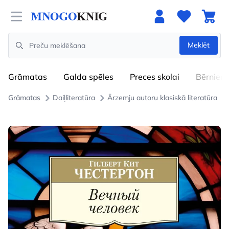
Open menu
Meklēt
Search
Grāmatas
Galda spēles
Preces skolai
Bērniem
Grāmatas
Daiļliteratūra
Ārzemju autoru klasiskā literatūra