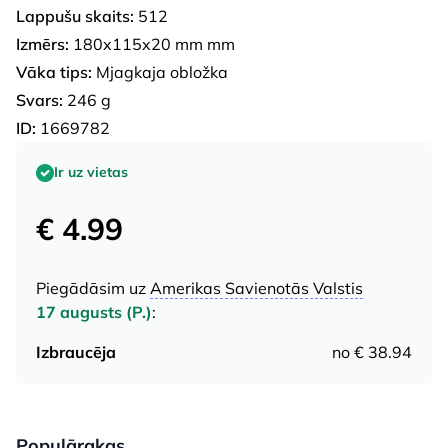
Lappušu skaits:
512
Izmērs:
180x115x20 mm mm
Vāka tips:
Mjagkaja obložka
Svars:
246 g
ID:
1669782
Ir uz vietas
€ 4.99
Piegādāsim uz
Amerikas Savienotās Valstis
17 augusts (P.)
:
Izbraucēja
no € 38.94
Populārakas