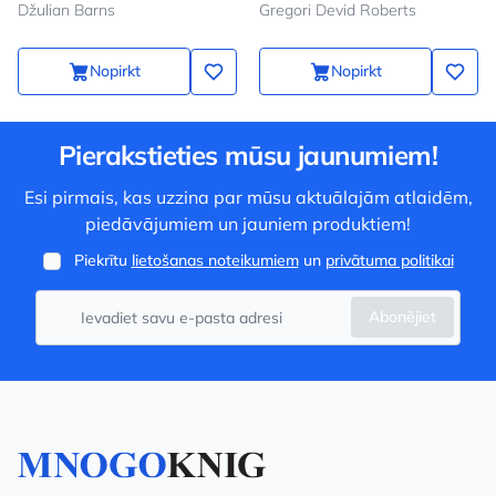
Džulian Barns
Gregori Devid Roberts
Nopirkt
Nopirkt
Pierakstieties mūsu jaunumiem!
Esi pirmais, kas uzzina par mūsu aktuālajām atlaidēm,
piedāvājumiem un jauniem produktiem!
Piekrītu
lietošanas noteikumiem
un
privātuma politikai
Abonējiet