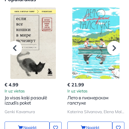
€ 4.99
€ 21.99
Ir uz vietas
Ir uz vietas
Ja visas kaķi pasaulē
Лето в пионерском
izzudīs poket
галстуке
Genki Kavamura
Katerina Silvanova, Elena Malisova
Nopirkt
Nopirkt