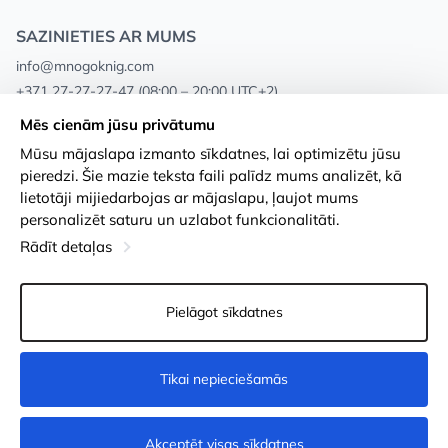
SAZINIETIES AR MUMS
info@mnogoknig.com
+371 27-27-27-47
(08:00 – 20:00 UTC+2)
Rīga, Augusta Deglava 69d, LV-1082
Mēs cienām jūsu privātumu
Mūsu mājaslapa izmanto sīkdatnes, lai optimizētu jūsu
Par mums
Privātuma politika
pieredzi. Šie mazie teksta faili palīdz mums analizēt, kā
lietotāji mijiedarbojas ar mājaslapu, ļaujot mums
Veikali
Noteikumi un nosacījumi
personalizēt saturu un uzlabot funkcionalitāti.
Apmaksa un piegāde
Pieejamības paziņojums
Rādīt detaļas
Loayalitātes kartes
Preču atgriešanās
Pielāgot sīkdatnes
Vairumtirdzniecības pircējiem
Sīkdatņu iestatījumi
Tikai nepieciešamās
Nopirkt
Akceptēt visas sīkdatnes