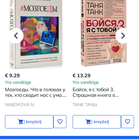
€ 9.29
€ 13.29
Yra sandėlyje
Yra sandėlyje
Мозгоеды. Что в головах у
Бойся, я с тобой 3.
тех, кто сводит нас с ума.
Страшная книга о
Волшебный пинок к
роковых и неотразимых.
NABOKOVA N.
TANK TANJa
нормальной жизни
Восстать из пепла
Į krepšelį
Į krepšelį