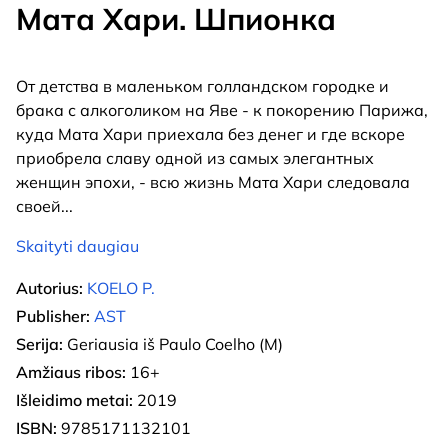
Мата Хари. Шпионка
От детства в маленьком голландском городке и
брака с алкоголиком на Яве - к покорению Парижа,
куда Мата Хари приехала без денег и где вскоре
приобрела славу одной из самых элегантных
женщин эпохи, - всю жизнь Мата Хари следовала
своей
...
Skaityti daugiau
Autorius:
KOELO P.
Publisher:
AST
Serija:
Geriausia iš Paulo Coelho (M)
Amžiaus ribos:
16+
Išleidimo metai:
2019
ISBN:
9785171132101