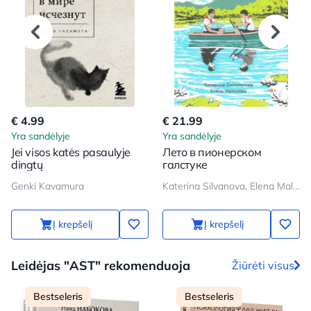
€ 4.99
€ 21.99
Yra sandėlyje
Yra sandėlyje
Jei visos katės pasaulyje
Лето в пионерском
dingtų
галстуке
Genki Kavamura
Katerina Silvanova, Elena Malisova
Į krepšelį
Į krepšelį
Leidėjas "AST" rekomenduoja
Žiūrėti visus
Bestseleris
Bestseleris