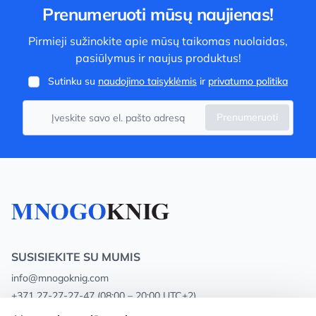
Prenumeruoti mūsų naujienas!
Pirmieji sužinokite apie mūsų taikomas nuolaidas,
pasiūlymus ir naujus produktus!
Sutinku su
naudojimo taisyklėmis
ir
privatumo politika
Prenumeruoti
SUSISIEKITE SU MUMIS
info@mnogoknig.com
+371 27-27-27-47
(08:00 – 20:00 UTC+2)
Rīga, Augusta Deglava 69d, LV-1082