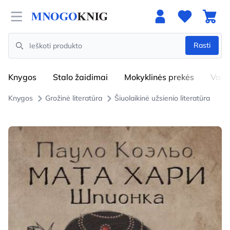
Open menu
Rasti
Search
Knygos
Stalo žaidimai
Mokyklinės prekės
Vaik
Knygos
Grožinė literatūra
Šiuolaikinė užsienio literatūra