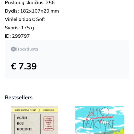
Puslapių skaičius:
256
Dydis:
182x107x20 mm
Viršelio tipas:
Soft
Svoris:
175 g
ID:
299797
Išparduota
€ 7.39
Bestsellers