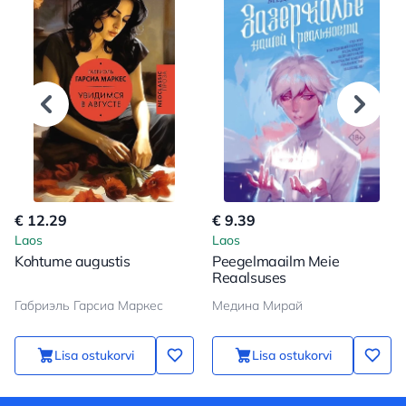
€ 12.29
€ 9.39
Laos
Laos
Kohtume augustis
Peegelmaailm Meie
Reaalsuses
Габриэль Гарсиа Маркес
Медина Мирай
Lisa ostukorvi
Lisa ostukorvi