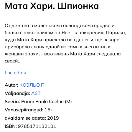
Мата Хари. Шпионка
От детства в маленьком голландском городке и
брака с алкоголиком на Яве - к покорению Парижа,
куда Мата Хари приехала без денег и где вскоре
приобрела славу одной из самых элегантных
женщин эпохи, - всю жизнь Мата Хари следовала
своей
...
Loe edasi
Autor:
КОЭЛЬО П.
Väljaandja:
AST
Seeria:
Parim Paulo Coelho (M)
Vanusepiirangud:
16+
avaldamise aasta:
2019
ISBN:
9785171132101