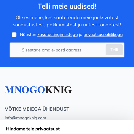
Telli meie uudised!
Ole esimene, kes saab teada meie jooksvatest
soodustustest, pakkumistest ja uutest toodetest!
Nõustun
kasutustingimustega
ja
privaatsuspoliitikaga
Telli
VÕTKE MEIEGA ÜHENDUST
info@mnogoknig.com
+371 27-27-27-47
(08:00 – 20:00 UTC+2)
Hindame teie privaatsust
Rīga, Augusta Deglava 69d, LV-1082