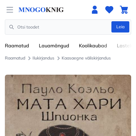
Open menu
Leia
Search
Raamatud
Lauamängud
Koolikaubad
Lastele
Raamatud
Ilukirjandus
Kaasaegne väliskirjandus