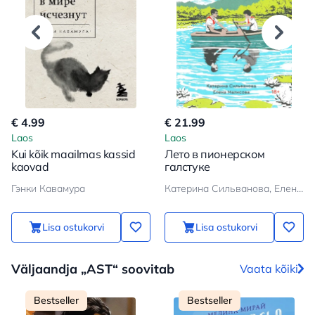
€ 4.99
€ 21.99
Laos
Laos
Kui kõik maailmas kassid
Лето в пионерском
kaovad
галстуке
Гэнки Кавамура
Катерина Сильванова, Елена Малисова
Lisa ostukorvi
Lisa ostukorvi
Väljaandja „AST“ soovitab
Vaata kõiki
Bestseller
Bestseller