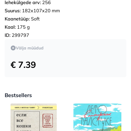
lehekülgede arv:
256
Suurus:
182x107x20 mm
Kaanetüüp:
Soft
Kaal:
175 g
ID:
299797
Välja müüdud
€ 7.39
Bestsellers