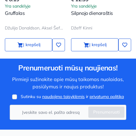
Yra sandėlyje
Yra sandėlyje
Gruffalas
Silpnojo dienoraštis
Džulija Donaldson, Aksel Šeffler
Džeff Kinni
Į krepšelį
Į krepšelį
Prenumeruoti mūsų naujienas!
Pirmieji sužinokite apie mūsų taikomas nuolaidas,
pasiūlymus ir naujus produktus!
Sutinku su
naudojimo taisyklėmis
ir
privatumo politika
Prenumeruoti