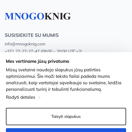
SUSISIEKITE SU MUMIS
info@mnogoknig.com
+371 27-27-27-47
(08:00 – 20:00 UTC+2)
Rīga, Augusta Deglava 69d, LV-1082
Mes vertiname jūsų privatumo
Mūsų svetainė naudoja slapukus jūsų patirties
Apie mus
Privacy Policy
optimizavimui. Šie maži teksto failai padeda mums
analizuoti, kaip vartotojai sąveikauja su svetaine, leidžia
Parduotuvės
Sąlygos ir nuostatos
personalizuoti turinį ir tobulinti funkcionalumą.
Pristatymas ir mokėjimas
Prieinamumo pareiškimas
Rodyti detales
Lojalumo kortelės
Prekių grąžinimas
Taisyti slapukus
Didmeniniams pirkėjams
Slapukų nustatymai