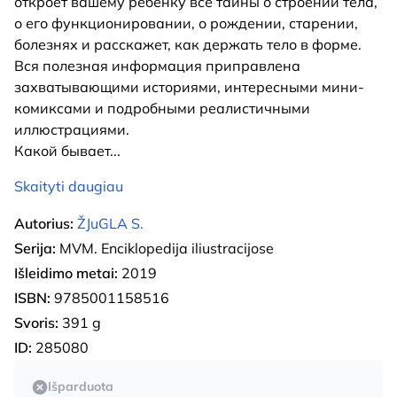
откроет вашему ребенку все тайны о строении тела,
о его функционировании, о рождении, старении,
болезнях и расскажет, как держать тело в форме.
Вся полезная информация приправлена
захватывающими историями, интересными мини-
комиксами и подробными реалистичными
иллюстрациями.
Какой бывает
...
Skaityti daugiau
Autorius:
ŽJuGLA S.
Serija:
MVM. Enciklopedija iliustracijose
Išleidimo metai:
2019
ISBN:
9785001158516
Svoris:
391 g
ID:
285080
Išparduota