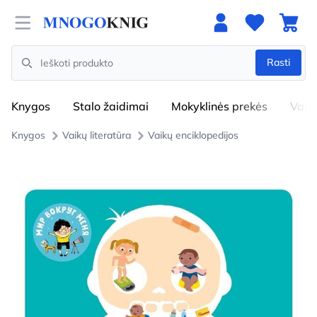
Open menu
Rasti
Search
Knygos
Stalo žaidimai
Mokyklinės prekės
Vaik
Knygos
Vaikų literatūra
Vaikų enciklopedijos