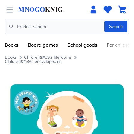
Open menu
Search
Search
Books
Board games
School goods
For children
Books
Children&#39;s literature
Children&#39;s encyclopedias