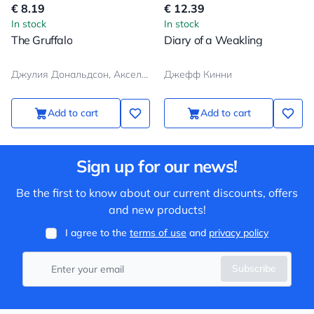
€ 8.19
€ 12.39
In stock
In stock
The Gruffalo
Diary of a Weakling
Джулия Дональдсон, Аксель Шеффлер
Джефф Кинни
Add to cart
Add to cart
Sign up for our news!
Be the first to know about our current discounts, offers
and new products!
I agree to the
terms of use
and
privacy policy
Subscribe