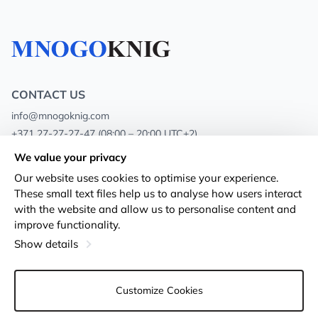
CONTACT US
info@mnogoknig.com
+371 27-27-27-47
(08:00 – 20:00 UTC+2)
Rīga, Augusta Deglava 69d, LV-1082
We value your privacy
Our website uses cookies to optimise your experience.
About us
Privacy Policy
These small text files help us to analyse how users interact
with the website and allow us to personalise content and
Stores
Terms and conditions
improve functionality.
Shipping and payment
Accessibility Statement
Show details
Loyalty Cards
Returns
Customize Cookies
Wholesale customers
Cookie settings