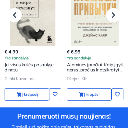
€ 4.99
€ 6.99
Yra sandėlyje
Yra sandėlyje
Jei visos katės pasaulyje
Atominės įpročiai. Kaip įgyti
dingtų
gerus įpročius ir atsikratyti
blogų
Genki Kavamura
Džejms Klir
Į krepšelį
Į krepšelį
Prenumeruoti mūsų naujienas!
Pirmieji sužinokite apie mūsų taikomas nuolaidas,