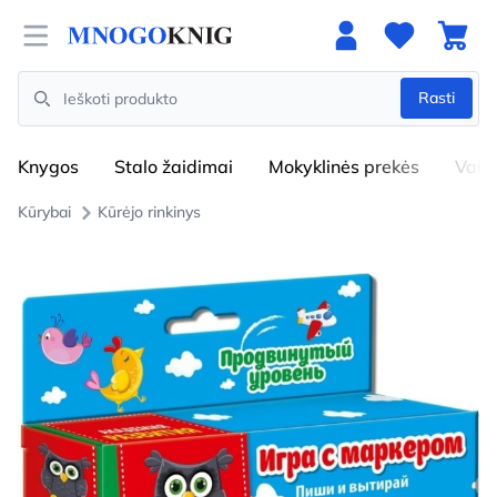
Open menu
Rasti
Search
Knygos
Stalo žaidimai
Mokyklinės prekės
Vaik
Kūrybai
Kūrėjo rinkinys