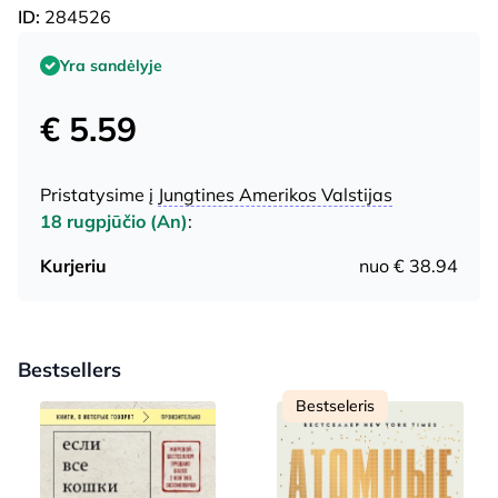
ID:
284526
Yra sandėlyje
€ 5.59
Pristatysime į
Jungtines Amerikos Valstijas
18 rugpjūčio (An)
:
Kurjeriu
nuo € 38.94
Bestsellers
Bestseleris