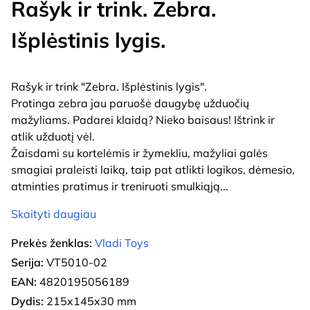
Rašyk ir trink. Zebra.
Išplėstinis lygis.
Rašyk ir trink "Zebra. Išplėstinis lygis".
Protinga zebra jau paruošė daugybę užduočių
mažyliams. Padarei klaidą? Nieko baisaus! Ištrink ir
atlik užduotį vėl.
Žaisdami su kortelėmis ir žymekliu, mažyliai galės
smagiai praleisti laiką, taip pat atlikti logikos, dėmesio,
atminties pratimus ir treniruoti smulkiąją
...
Skaityti daugiau
Prekės ženklas:
Vladi Toys
Serija:
VT5010-02
EAN:
4820195056189
Dydis:
215x145x30 mm