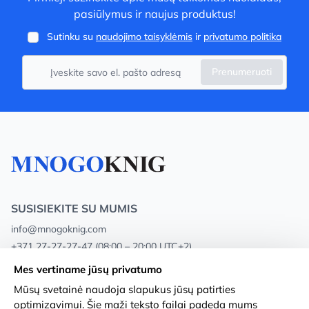
pasiūlymus ir naujus produktus!
Sutinku su
naudojimo taisyklėmis
ir
privatumo politika
Prenumeruoti
SUSISIEKITE SU MUMIS
info@mnogoknig.com
+371 27-27-27-47
(08:00 – 20:00 UTC+2)
Rīga, Augusta Deglava 69d, LV-1082
Mes vertiname jūsų privatumo
Mūsų svetainė naudoja slapukus jūsų patirties
Apie mus
Privacy Policy
optimizavimui. Šie maži teksto failai padeda mums