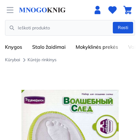
Open menu
Rasti
Search
Knygos
Stalo žaidimai
Mokyklinės prekės
Vaik
Kūrybai
Kūrėjo rinkinys