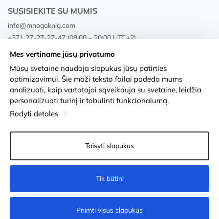
SUSISIEKITE SU MUMIS
info@mnogoknig.com
+371 27-27-27-47
(08:00 – 20:00 UTC+2)
Rīga, Augusta Deglava 69d, LV-1082
Mes vertiname jūsų privatumo
Mūsų svetainė naudoja slapukus jūsų patirties
Apie mus
Privacy Policy
optimizavimui. Šie maži teksto failai padeda mums
analizuoti, kaip vartotojai sąveikauja su svetaine, leidžia
Parduotuvės
Sąlygos ir nuostatos
personalizuoti turinį ir tobulinti funkcionalumą.
Pristatymas ir mokėjimas
Prieinamumo pareiškimas
Rodyti detales
Lojalumo kortelės
Prekių grąžinimas
Taisyti slapukus
Didmeniniams pirkėjams
Slapukų nustatymai
Tik būtini
Nėra
Priimti visus slapukus
© 2011-2026
MNOGOKNIG
. All Rights Reserved.