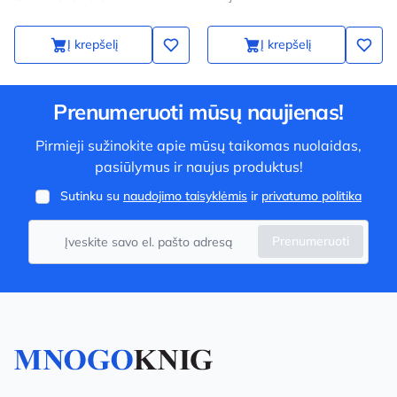
Į krepšelį
Į krepšelį
Prenumeruoti mūsų naujienas!
Pirmieji sužinokite apie mūsų taikomas nuolaidas,
pasiūlymus ir naujus produktus!
Sutinku su
naudojimo taisyklėmis
ir
privatumo politika
Prenumeruoti