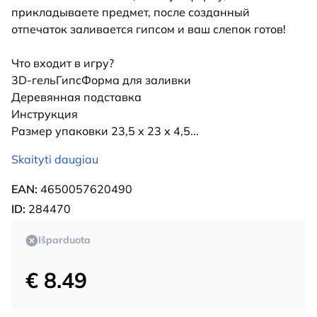
прикладываете предмет, после созданный
отпечаток заливается гипсом и ваш слепок готов!
Что входит в игру?
3D-гельГипсФорма для заливки
Деревянная подставка
Инструкция
Размер упаковки 23,5 х 23 х 4,5
...
Skaityti daugiau
EAN:
4650057620490
ID:
284470
Išparduota
€ 8.49