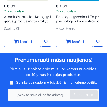
€ 6.99
€ 7.39
Yra sandėlyje
Yra sandėlyje
Atominės įpročiai. Kaip įgyti
Pasakyti gyvenimui Taip!:
gerus įpročius ir atsikratyti
psichologas koncentracijos
blogų
stovykloje
Džejms Klir
Viktor Frankl
Į krepšelį
Į krepšelį
Prenumeruoti mūsų naujienas!
Pirmieji sužinokite apie mūsų taikomas nuolaidas,
pasiūlymus ir naujus produktus!
Sutinku su
naudojimo taisyklėmis
ir
privatumo politika
Prenumeruoti