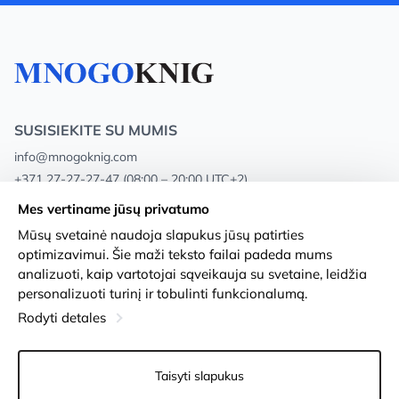
SUSISIEKITE SU MUMIS
info@mnogoknig.com
+371 27-27-27-47
(08:00 – 20:00 UTC+2)
Rīga, Augusta Deglava 69d, LV-1082
Mes vertiname jūsų privatumo
Mūsų svetainė naudoja slapukus jūsų patirties
Apie mus
Privacy Policy
optimizavimui. Šie maži teksto failai padeda mums
analizuoti, kaip vartotojai sąveikauja su svetaine, leidžia
Parduotuvės
Sąlygos ir nuostatos
personalizuoti turinį ir tobulinti funkcionalumą.
Pristatymas ir mokėjimas
Prieinamumo pareiškimas
Rodyti detales
Lojalumo kortelės
Prekių grąžinimas
Taisyti slapukus
Didmeniniams pirkėjams
Slapukų nustatymai