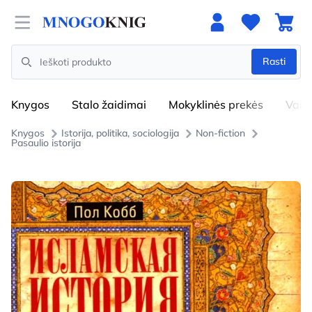
Open menu
Rasti
Search
Knygos
Stalo žaidimai
Mokyklinės prekės
Vaik
Knygos
Istorija, politika, sociologija
Non-fiction
Pasaulio istorija