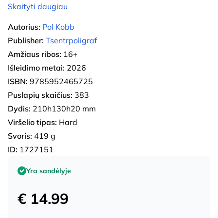
Skaityti daugiau
Autorius:
Pol Kobb
Publisher:
Tsentrpoligraf
Amžiaus ribos:
16+
Išleidimo metai:
2026
ISBN:
9785952465725
Puslapių skaičius:
383
Dydis:
210h130h20 mm
Viršelio tipas:
Hard
Svoris:
419 g
ID:
1727151
Yra sandėlyje
€ 14.99