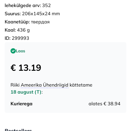
lehekülgede arv:
352
Suurus:
206x145x24 mm
Kaanetüüp:
твердая
Kaal:
436 g
ID:
299993
Laos
€ 13.19
Riiki
Ameerika Ühendriigid
kättetame
18 august (T)
:
Kurierega
alates € 38.94
Bestsellers