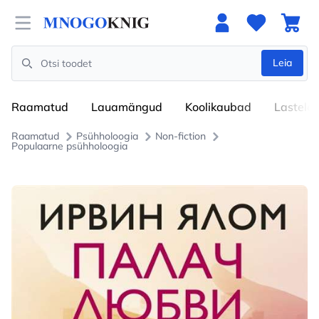
Open menu
Leia
Search
Raamatud
Lauamängud
Koolikaubad
Lastele
Raamatud
Psühholoogia
Non-fiction
Populaarne psühholoogia