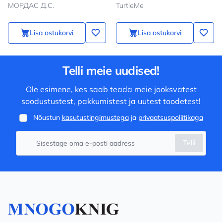
МОРДАС Д.С.
TurtleMe
Lisa ostukorvi
Lisa ostukorvi
Telli meie uudised!
Ole esimene, kes saab teada meie jooksvatest
soodustustest, pakkumistest ja uutest toodetest!
Nõustun
kasutustingimustega
ja
privaatsuspoliitikaga
Telli