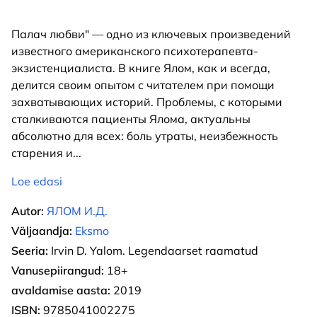
Палач любви" — одно из ключевых произведений
известного американского психотерапевта-
экзистенциалиста. В книге Ялом, как и всегда,
делится своим опытом с читателем при помощи
захватывающих историй. Проблемы, с которыми
сталкиваются пациенты Ялома, актуальны
абсолютно для всех: боль утраты, неизбежность
старения и
...
Loe edasi
Autor:
ЯЛОМ И.Д.
Väljaandja:
Eksmo
Seeria:
Irvin D. Yalom. Legendaarset raamatud
Vanusepiirangud:
18+
avaldamise aasta:
2019
ISBN:
9785041002275