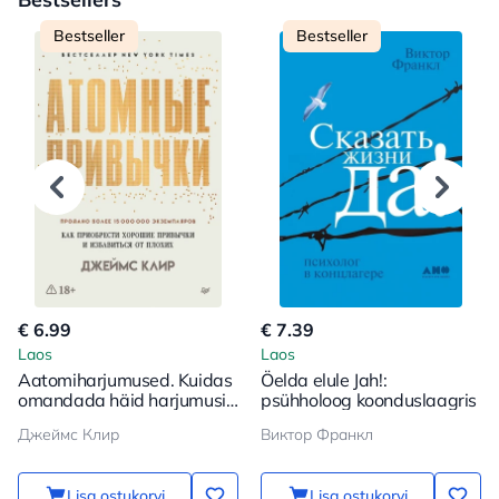
Bestseller
Bestseller
€ 6.99
€ 7.39
Laos
Laos
Aatomiharjumused. Kuidas
Öelda elule Jah!:
omandada häid harjumusi
psühholoog koonduslaagris
ja vabaneda halbadest
Джеймс Клир
Виктор Франкл
Lisa ostukorvi
Lisa ostukorvi