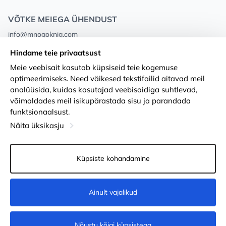
VÕTKE MEIEGA ÜHENDUST
info@mnogoknig.com
+371 27-27-27-47
(08:00 – 20:00 UTC+2)
Hindame teie privaatsust
Rīga, Augusta Deglava 69d, LV-1082
Meie veebisait kasutab küpsiseid teie kogemuse
optimeerimiseks. Need väikesed tekstifailid aitavad meil
Meist
Privacy Policy
analüüsida, kuidas kasutajad veebisaidiga suhtlevad,
võimaldades meil isikupärastada sisu ja parandada
Poed
Tingimused
funktsionaalsust.
Kohaletoimetamine ja makse
Ligipääsetavuse avaldus
Näita üksikasju
Lojaalsuskaardid
Kauba tagastamine
Küpsiste kohandamine
PÕHJUST KOOSTÖÖKS
Küpsiste seaded
Ainult vajalikud
Lisa ostukorvi
Nõustu kõigi küpsistega