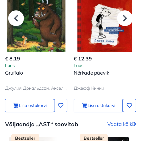
€ 8.19
€ 12.39
Laos
Laos
Gruffalo
Nõrkade päevik
Джулия Дональдсон, Аксель Шеффлер
Джефф Кинни
Lisa ostukorvi
Lisa ostukorvi
Väljaandja „AST“ soovitab
Vaata kõiki
Bestseller
Bestseller