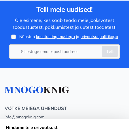
Telli meie uudised!
Ole esimene, kes saab teada meie jooksvatest
soodustustest, pakkumistest ja uutest toodetest!
Nõustun
kasutustingimustega
ja
privaatsuspoliitikaga
Telli
VÕTKE MEIEGA ÜHENDUST
info@mnogoknig.com
+371 27-27-27-47
(08:00 – 20:00 UTC+2)
Hindame teie privaatsust