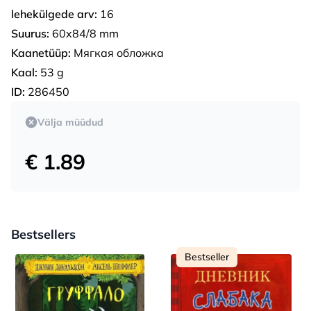
lehekülgede arv:
16
Suurus:
60x84/8 mm
Kaanetüüp:
Мягкая обложка
Kaal:
53 g
ID:
286450
Välja müüdud
€ 1.89
Bestsellers
Bestseller