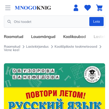
Open menu
Leia
Search
Raamatud
Lauamängud
Koolikaubad
Lastele
Raamatud
Lastekirjandus
Kooliõpilaste teatmeteosed
Vene keel