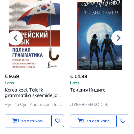
€ 9.69
€ 14.99
Laos
Laos
Korea keel. Täielik
Три дня Индиго
grammatika skeemide ja
tabelite järgi
Чун Ин Сун, Анастасия Погадаева
ЛУКЬЯНЕНКО С.В.
Lisa ostukorvi
Lisa ostukorvi