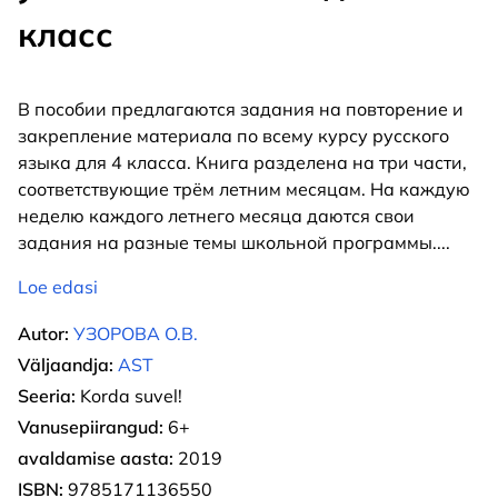
класс
В пособии предлагаются задания на повторение и
закрепление материала по всему курсу русского
языка для 4 класса. Книга разделена на три части,
соответствующие трём летним месяцам. На каждую
неделю каждого летнего месяца даются свои
задания на разные темы школьной программы.
...
Loe edasi
Autor:
УЗОРОВА О.В.
Väljaandja:
AST
Seeria:
Korda suvel!
Vanusepiirangud:
6+
avaldamise aasta:
2019
ISBN:
9785171136550