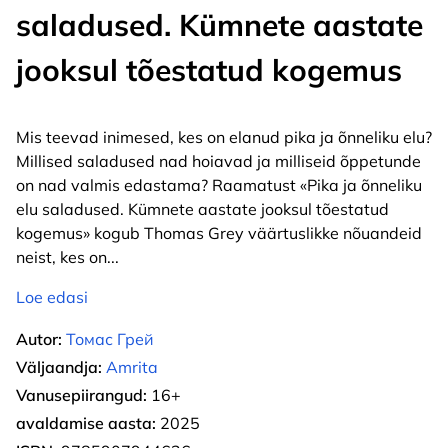
saladused. Kümnete aastate
jooksul tõestatud kogemus
Mis teevad inimesed, kes on elanud pika ja õnneliku elu?
Millised saladused nad hoiavad ja milliseid õppetunde
on nad valmis edastama? Raamatust «Pika ja õnneliku
elu saladused. Kümnete aastate jooksul tõestatud
kogemus» kogub Thomas Grey väärtuslikke nõuandeid
neist, kes on
...
Loe edasi
Autor:
Томас Грей
Väljaandja:
Amrita
Vanusepiirangud:
16+
avaldamise aasta:
2025