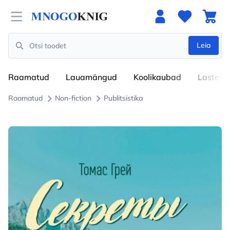
Open menu
Leia
Search
Raamatud
Lauamängud
Koolikaubad
Lastele
Raamatud
Non-fiction
Publitsistika