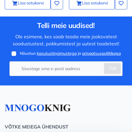
Lisa ostukorvi
Lisa ostukorvi
Telli meie uudised!
Ole esimene, kes saab teada meie jooksvatest
soodustustest, pakkumistest ja uutest toodetest!
Nõustun
kasutustingimustega
ja
privaatsuspoliitikaga
Telli
VÕTKE MEIEGA ÜHENDUST