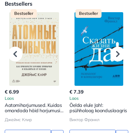
Bestsellers
Bestseller
Bestseller
€ 6.99
€ 7.39
Laos
Laos
Aatomiharjumused. Kuidas
Öelda elule Jah!:
omandada häid harjumusi
psühholoog koonduslaagris
ja vabaneda halbadest
Джеймс Клир
Виктор Франкл