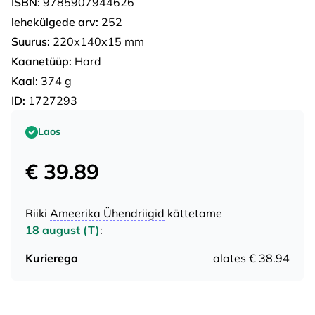
ISBN:
9785907944626
lehekülgede arv:
252
Suurus:
220х140х15 mm
Kaanetüüp:
Hard
Kaal:
374 g
ID:
1727293
Laos
€ 39.89
Riiki
Ameerika Ühendriigid
kättetame
18 august (T)
:
Kurierega
alates € 38.94