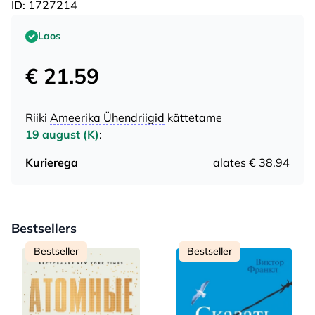
ID:
1727214
Laos
€ 21.59
Riiki
Ameerika Ühendriigid
kättetame
19 august (K)
:
Kurierega
alates € 38.94
Bestsellers
Bestseller
Bestseller