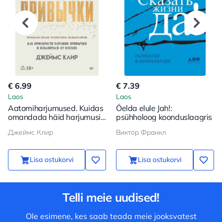
€ 6.99
€ 7.39
Laos
Laos
Aatomiharjumused. Kuidas
Öelda elule Jah!:
omandada häid harjumusi
psühholoog koonduslaagris
ja vabaneda halbadest
Джеймс Клир
Виктор Франкл
Lisa ostukorvi
Lisa ostukorvi
Telli meie uudised!
Ole esimene, kes saab teada meie jooksvatest