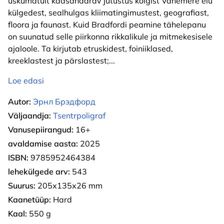
uskumatult kaasahaarav jutustus kõigist Vahemere elu
külgedest, sealhulgas kliimatingimustest, geografiast,
floora ja faunast. Kuid Bradfordi peamine tähelepanu
on suunatud selle piirkonna rikkalikule ja mitmekesisele
ajaloole. Ta kirjutab etruskidest, foiniiklased,
kreeklastest ja pärslastest;
...
Loe edasi
Autor:
Эрнл Брэдфорд
Väljaandja:
Tsentrpoligraf
Vanusepiirangud:
16+
avaldamise aasta:
2025
ISBN:
9785952464384
lehekülgede arv:
543
Suurus:
205х135х26 mm
Kaanetüüp:
Hard
Kaal:
550 g