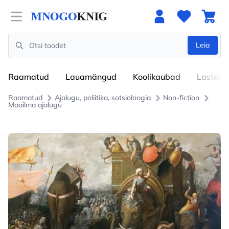
Open menu
Leia
Search
Raamatud
Lauamängud
Koolikaubad
Lastele
Raamatud
Ajalugu, poliitika, sotsioloogia
Non-fiction
Maailma ajalugu