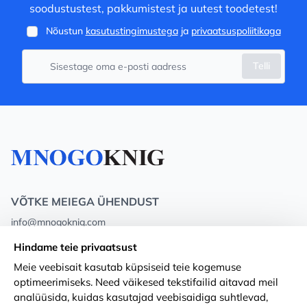
soodustustest, pakkumistest ja uutest toodetest!
Nõustun
kasutustingimustega
ja
privaatsuspoliitikaga
Telli
VÕTKE MEIEGA ÜHENDUST
info@mnogoknig.com
+371 27-27-27-47
(08:00 – 20:00 UTC+2)
Hindame teie privaatsust
Rīga, Augusta Deglava 69d, LV-1082
Meie veebisait kasutab küpsiseid teie kogemuse
optimeerimiseks. Need väikesed tekstifailid aitavad meil
Meist
Privacy Policy
analüüsida, kuidas kasutajad veebisaidiga suhtlevad,