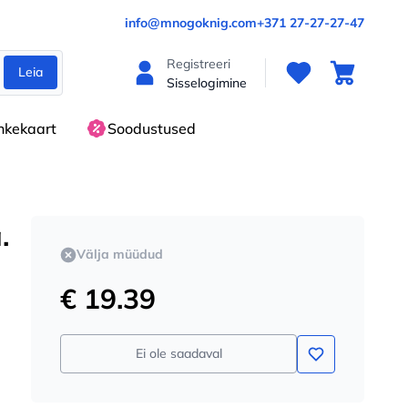
info@mnogoknig.com
+371 27-27-27-47
Registreeri
Leia
Sisselogimine
nkekaart
Soodustused
.
Välja müüdud
€ 19.39
Ei ole saadaval