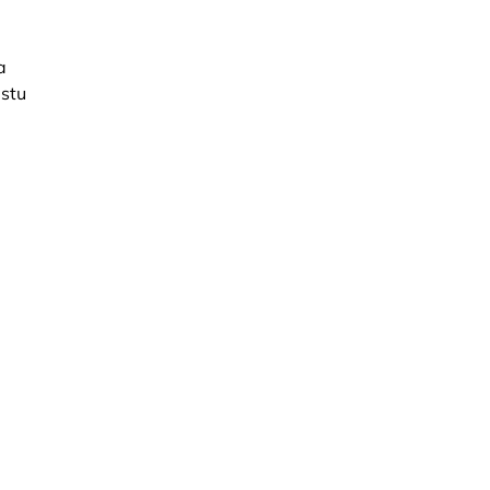
a
stu