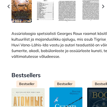
Assürioloogia spetsialisti Georges Roux raamat käsitl
kultuurilist ja majanduslikku ajalugu, mis asub Tigri
Huvi Vana-Lähis-Ida vastu ja autori teadustöö on või
šumerite, akadi, babülonlaste ja assüürlaste kunsti, t
vältimatutesse võludeesse.
Bestsellers
Bestseller
Bestseller
Bestsel