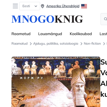
Open menu
Eesti
Ameerika Ühendriigid
Sea
Raamatud
Lauamängud
Koolikaubad
Las
Raamatud
Ajalugu, poliitika, sotsioloogia
Non-fiction
S
V
A
k