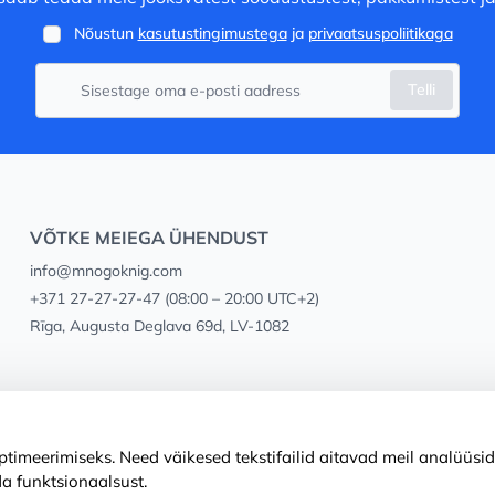
Nõustun
kasutustingimustega
ja
privaatsuspoliitikaga
Telli
VÕTKE MEIEGA ÜHENDUST
info@mnogoknig.com
+371 27-27-27-47
(08:00 – 20:00 UTC+2)
Rīga, Augusta Deglava 69d, LV-1082
timeerimiseks. Need väikesed tekstifailid aitavad meil analüüsid
a funktsionaalsust.