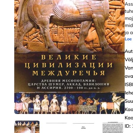
Ass
tuha
maj
mid
ja 
Loe
Aut
Väl
Van
ava
ISB
leh
Suu
Kaa
Kaa
ID: