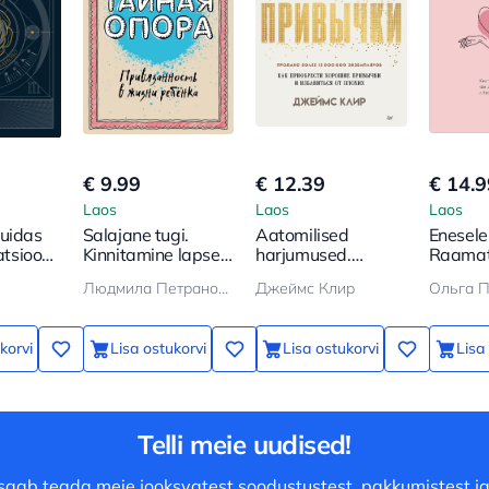
€ 9.99
€ 12.39
€ 14.9
Laos
Laos
Laos
Kuidas
Salajane tugi.
Aatomilised
Enesele 
satsioon
Kinnitamine lapse
harjumused.
Raamat 
elus
Kuidas omandada
kuidas 
Людмила Петрановская
Джеймс Клир
Ольга 
häid harjumusi
väärtus
hoida
korvi
Lisa ostukorvi
Lisa ostukorvi
Lisa
Telli meie uudised!
saab teada meie jooksvatest soodustustest, pakkumistest ja