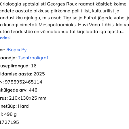
ürioloogia spetsialisti Georges Roux raamat käsitleb kolme
ndete aastate pikkuse piirkonna poliitilist, kultuurilist ja
anduslikku ajalugu, mis asub Tigrise ja Eufrat jõgede vahel j
a kunagi nimetati Mesopotaamiaks. Huvi Vana-Lähis-Ida va
autori teadustöö on võimaldanud tal kirjeldada iga ajastu
...
 edasi
or:
Жорж Ру
jaandja:
Tsentrpoligraf
usepiirangud:
16+
ldamise aasta:
2025
N:
9785952465114
ekülgede arv:
446
rus:
210х130х25 mm
netüüp:
Hard
l:
498 g
1727195