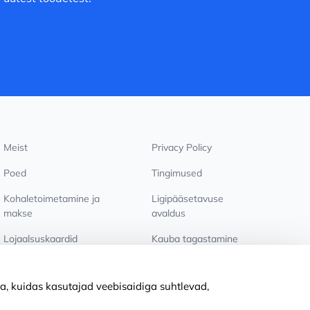
Meist
Privacy Policy
Poed
Tingimused
Kohaletoimetamine ja
Ligipääsetavuse
makse
avaldus
Lojaalsuskaardid
Kauba tagastamine
PÕHJUST KOOSTÖÖKS
Küpsiste seaded
a, kuidas kasutajad veebisaidiga suhtlevad,