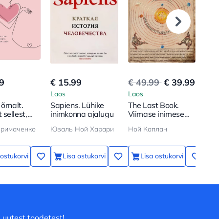
9
€ 15.99
€ 49.99
€ 39.99
€ 1
Laos
Laos
Lao
õrnalt.
Sapiens. Lühike
The Last Book.
12 
sellest,
inimkonna ajalugu
Viimase inimese
Kui
end
päevik Maal
näd
Примаченко
Юваль Ной Харари
Ной Каплан
tada ja
saa
kui
12 
 ostukorvi
Lisa ostukorvi
Lisa ostukorvi
 uutest toodetest!