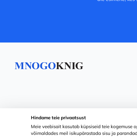
Hindame teie privaatsust
Meie veebisait kasutab küpsiseid teie kogemuse op
võimaldades meil isikupärastada sisu ja parandad