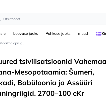
rch
tele
Loovuse jaoks
Puhkuse jaoks
muud
Ki
Maailma ajalugu
uured tsivilisatsioonid Vahemaa
ana-Mesopotaamia: Šumeri,
kadi, Babüloonia ja Assüüri
uningriigid. 2700–100 eKr