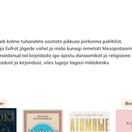
eb kolme tuhandete aastate pikkuse piirkonna poliitilist,
se ja Eufrat jõgede vahel ja mida kunagi nimetati Mesopotaam
maldanud tal kirjeldada iga ajastu dünaamikat ja religioone:
eadust ja kirjandust, viies lugeja tagasi möödaniku
ler
Bes