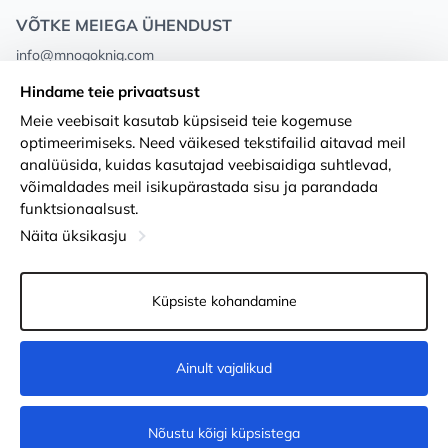
VÕTKE MEIEGA ÜHENDUST
info@mnogoknig.com
+371 27-27-27-47
(08:00 – 20:00 UTC+2)
Hindame teie privaatsust
Rīga, Augusta Deglava 69d, LV-1082
Meie veebisait kasutab küpsiseid teie kogemuse
optimeerimiseks. Need väikesed tekstifailid aitavad meil
Meist
Privacy Policy
analüüsida, kuidas kasutajad veebisaidiga suhtlevad,
võimaldades meil isikupärastada sisu ja parandada
Poed
Tingimused
funktsionaalsust.
Kohaletoimetamine ja makse
Ligipääsetavuse avaldus
Näita üksikasju
Lojaalsuskaardid
Kauba tagastamine
Küpsiste kohandamine
PÕHJUST KOOSTÖÖKS
Küpsiste seaded
Ainult vajalikud
Tellimiseks
Nõustu kõigi küpsistega
© 2011-2026
MNOGOKNIG
. All Rights Reserved.