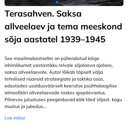
Terasahven. Saksa
allveelaev ja tema meeskond
sõja aastatel 1939–1945
See maailmabestseller on pühendatud kõige
inhimlikumat vastastikku relvale sõjalaeva ajaloos,
saksa allveelaevale. Autor lõikab täpselt välja
tehnilised nüansid strateegiate ja taktika osas,
edastades usaldusväärselt keerulise psühholoogilise
atmosfääri allveelaevade raskes igapäevaelus.
Põnevas jutustuses peegelduvad kõik tõed sõjast, kogu
mustus ja jubedus
...
Loe edasi