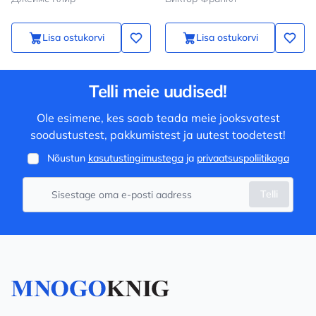
Lisa ostukorvi
Lisa ostukorvi
Telli meie uudised!
Ole esimene, kes saab teada meie jooksvatest
soodustustest, pakkumistest ja uutest toodetest!
Nõustun
kasutustingimustega
ja
privaatsuspoliitikaga
Telli