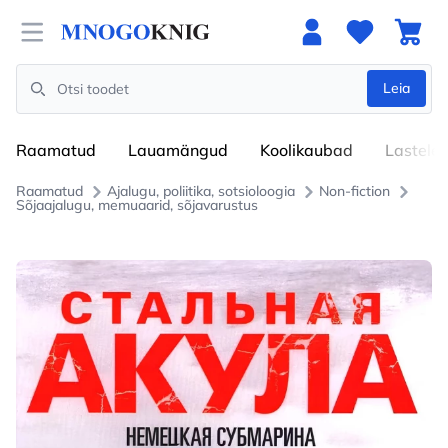
Open menu
Leia
Search
Raamatud
Lauamängud
Koolikaubad
Lastele
Raamatud
Ajalugu, poliitika, sotsioloogia
Non-fiction
Sõjaajalugu, memuaarid, sõjavarustus