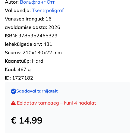
Autor:
Вольфганг Отт
Väljaandja:
Tsentrpoligraf
Vanusepiirangud:
16+
avaldamise aasta:
2026
ISBN:
9785952465329
lehekülgede arv:
431
Suurus:
210х130х22 mm
Kaanetüüp:
Hard
Kaal:
467 g
ID:
1727182
Saadaval tarnijatelt
Eeldatav tarneaeg – kuni 4 nädalat
€ 14.99