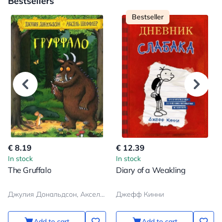
Bestsellers
Bestseller
€ 8.19
€ 12.39
In stock
In stock
The Gruffalo
Diary of a Weakling
Джулия Дональдсон, Аксель Шеффлер
Джефф Кинни
Add to cart
Add to cart