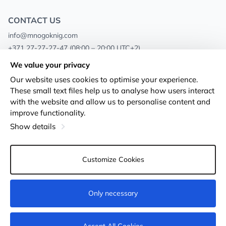
CONTACT US
info@mnogoknig.com
+371 27-27-27-47
(08:00 – 20:00 UTC+2)
Rīga, Augusta Deglava 69d, LV-1082
We value your privacy
Our website uses cookies to optimise your experience.
About us
Privacy Policy
These small text files help us to analyse how users interact
with the website and allow us to personalise content and
Stores
Terms and conditions
improve functionality.
Shipping and payment
Accessibility Statement
Show details
Loyalty Cards
Returns
Customize Cookies
Wholesale customers
Cookie settings
Only necessary
Add to cart