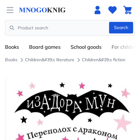
Open menu
Search
Search
Books
Board games
School goods
For children
Books
Children&#39;s literature
Children&#39;s fiction