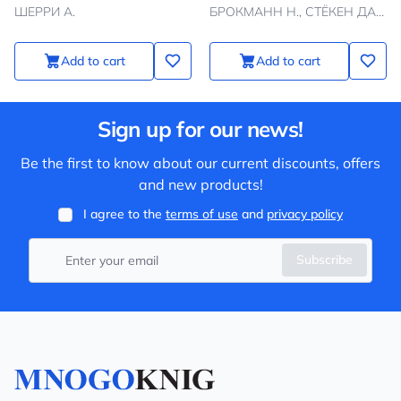
ШЕРРИ А.
БРОКМАНН Н., СТЁКЕН ДАЛЬ Э.
который не принято
называть
Add to cart
Add to cart
Sign up for our news!
Be the first to know about our current discounts, offers
and new products!
I agree to the
terms of use
and
privacy policy
Subscribe