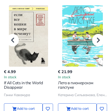
€ 4.99
€ 21.99
In stock
In stock
If All Cats in the World
Лето в пионерском
Disappear
галстуке
Гэнки Кавамура
Катерина Сильванова, Елена Малисова
Add to cart
Add to cart