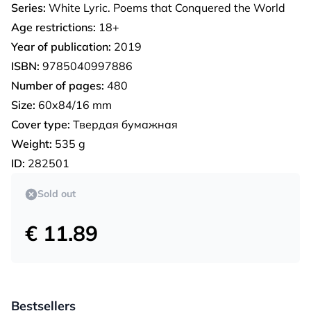
Series:
White Lyric. Poems that Conquered the World
Age restrictions:
18+
Year of publication:
2019
ISBN:
9785040997886
Number of pages:
480
Size:
60x84/16 mm
Cover type:
Твердая бумажная
Weight:
535 g
ID:
282501
Sold out
€ 11.89
Bestsellers