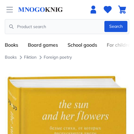
Open menu
Search
Search
Books
Board games
School goods
For children
Books
Fiktion
Foreign poetry