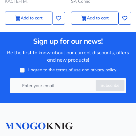
КАСТЕН М.
SA Comic
Add to cart
Add to cart
Sign up for our news!
Be the first to know about our current discounts, offers
and new products!
I agree to the
terms of use
and
privacy policy
Subscribe