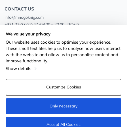
CONTACT US
info@mnogoknig.com
+371 27-27-27-47
(08:00 – 20:00 UTC+2)
Rīga, Augusta Deglava 69d, LV-1082
We value your privacy
Our website uses cookies to optimise your experience.
About us
Privacy Policy
These small text files help us to analyse how users interact
with the website and allow us to personalise content and
Stores
Terms and conditions
improve functionality.
Shipping and payment
Accessibility Statement
Show details
Loyalty Cards
Returns
Customize Cookies
Wholesale customers
Cookie settings
Only necessary
Not available
Accept All Cookies
© 2011-2026
MNOGOKNIG
. All Rights Reserved.