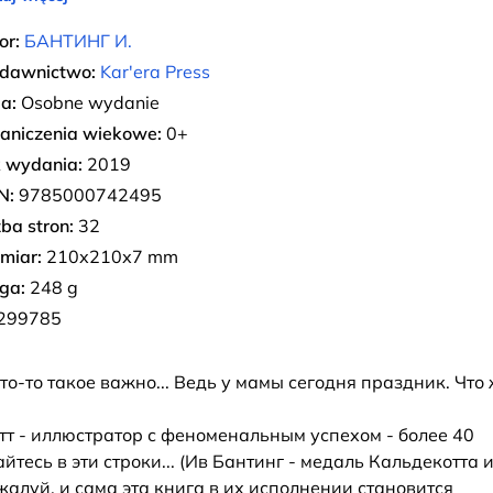
or:
БАНТИНГ И.
dawnictwo:
Kar'era Press
ia:
Osobne wydanie
aniczenia wiekowe:
0+
 wydania:
2019
N:
9785000742495
zba stron:
32
miar:
210х210х7 mm
ga:
248 g
299785
 что-то такое важно... Ведь у мамы сегодня праздник. Что
етт - иллюстратор с феноменальным успехом - более 40
есь в эти строки... (Ив Бантинг - медаль Кальдекотта 
жалуй, и сама эта книга в их исполнении становится