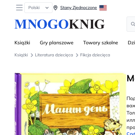
Open menu
Polski
Stany Zjednoczone
Sea
Książki
Gry planszowe
Towary szkolne
Dz
Książki
Literatura dziecięca
Fikcja dziecięca
М
Под
важ
Тол
илл
про
Czyt