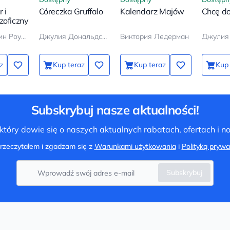
 i
Córeczka Gruffalo
Kalendarz Majów
Chcę d
zoficzny
Джоан Кэтлин Роулинг
Джулия Дональдсон
Виктория Ледерман
z
Kup teraz
Kup teraz
Kup 
Subskrybuj nasze aktualności!
tóry dowie się o naszych aktualnych rabatach, ofertach i 
rzeczytałem i zgadzam się z
Warunkami użytkowania
i
Polityką prywa
Subskrybuj