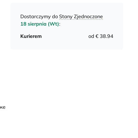
Dostarczymy do
Stany Zjednoczone
18 sierpnia (Wt)
:
Kurierem
od € 38.94
 же
и