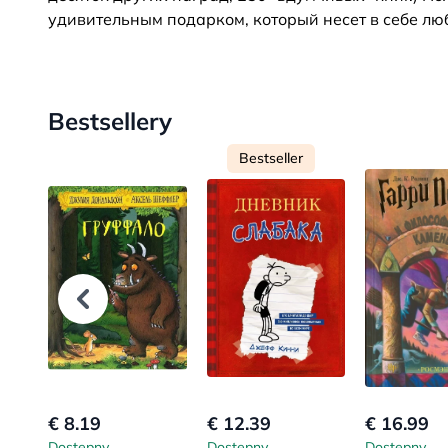
удивительным подарком, который несет в себе люб
Bestsellery
Bestseller
€ 8.19
€ 12.39
€ 16.99
Dostępny
Dostępny
Dostępny