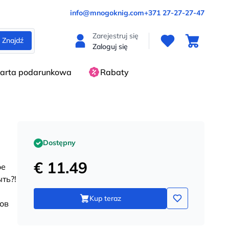
info@mnogoknig.com
+371 27-27-27-47
Zarejestruj się
Znajdź
Zaloguj się
arta podarunkowa
Rabaty
Dostępny
€ 11.49
ое
ть?!
Kup teraz
ов