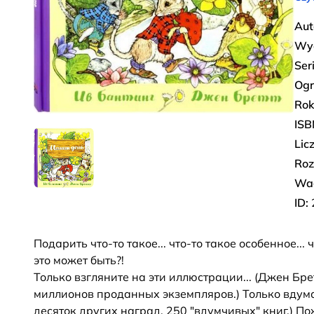
Aut
Wy
Ser
Ogr
Rok
ISB
Lic
Roz
Wa
ID:
Подарить что-то такое... что-то такое особенное...
это может быть?!
Только взгляните на эти иллюстрации... (Джен Бр
миллионов проданных экземпляров.) Только вдумайт
десяток других наград, 250 "вдумчивых" книг.) По