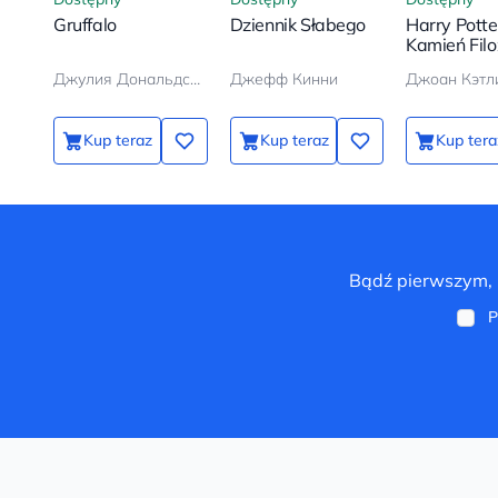
Gruffalo
Dziennik Słabego
Harry Potter
Kamień Filo
Джулия Дональдсон, Аксель Шеффлер
Джефф Кинни
Kup teraz
Kup teraz
Kup tera
Bądź pierwszym, k
P