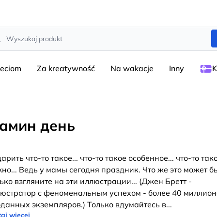
rch
ieciom
Za kreatywność
Na wakacje
Inny
K
амин день
арить что-то такое... что-то такое особенное... что-то так
но... Ведь у мамы сегодня праздник. Что же это может бы
ько взгляните на эти иллюстрации... (Джен Бретт -
юстратор с феноменальным успехом - более 40 миллион
данных экземпляров.) Только вдумайтесь в
...
aj więcej