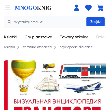
Open menu
Znajdź
Search
Książki
Gry planszowe
Towary szkolne
Dzieci
Książki
Literatura dziecięca
Encyklopedie dla dzieci