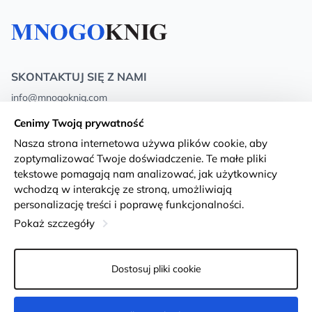
SKONTAKTUJ SIĘ Z NAMI
info@mnogoknig.com
+371 27-27-27-47
(08:00 – 20:00 UTC+2)
Cenimy Twoją prywatność
Rīga, Augusta Deglava 69d, LV-1082
Nasza strona internetowa używa plików cookie, aby
zoptymalizować Twoje doświadczenie. Te małe pliki
O nas
Privacy Policy
tekstowe pomagają nam analizować, jak użytkownicy
wchodzą w interakcję ze stroną, umożliwiają
Sklepy
Warunki i zasady
personalizację treści i poprawę funkcjonalności.
Dostawa i płatność
Deklaracja dostępności
Pokaż szczegóły
Karty lojalnościowe
Returns
Dostosuj pliki cookie
Dla klientów hurtowych
Ustawienia plików cookie