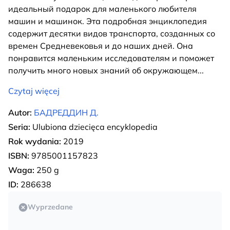
идеальный подарок для маленького любителя
машин и машинок. Эта подробная энциклопедия
содержит десятки видов транспорта, созданных со
времен Средневековья и до наших дней. Она
понравится маленьким исследователям и поможет
получить много новых знаний об окружающем
...
Czytaj więcej
Autor:
БАДРЕДДИН Д.
Seria:
Ulubiona dziecięca encyklopedia
Rok wydania:
2019
ISBN:
9785001157823
Waga:
250 g
ID:
286638
Wyprzedane