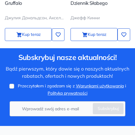
Gruffalo
Dziennik Słabego
Джулия Дональдсон, Аксель Шеффлер
Джефф Кинни
Kup teraz
Kup teraz
Subskrybuj nasze aktualności!
Bądź pierwszym, który dowie się o naszych aktualnych
rabatach, ofertach i nowych produktach!
Przeczytałem i zgadzam się z
Warunkami użytkowania
i
Polityką prywatności
Subskrybuj