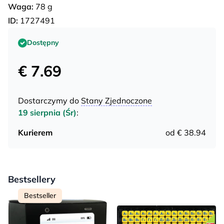
Waga:
78 g
ID:
1727491
Dostępny
€ 7.69
Dostarczymy do
Stany Zjednoczone
19 sierpnia (Śr)
:
Kurierem
od € 38.94
Bestsellery
Bestseller