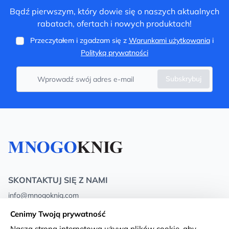
Bądź pierwszym, który dowie się o naszych aktualnych
rabatach, ofertach i nowych produktach!
Przeczytałem i zgadzam się z
Warunkami użytkowania
i
Polityką prywatności
Subskrybuj
SKONTAKTUJ SIĘ Z NAMI
info@mnogoknig.com
+371 27-27-27-47
(08:00 – 20:00 UTC+2)
Cenimy Twoją prywatność
Rīga, Augusta Deglava 69d, LV-1082
Nasza strona internetowa używa plików cookie, aby