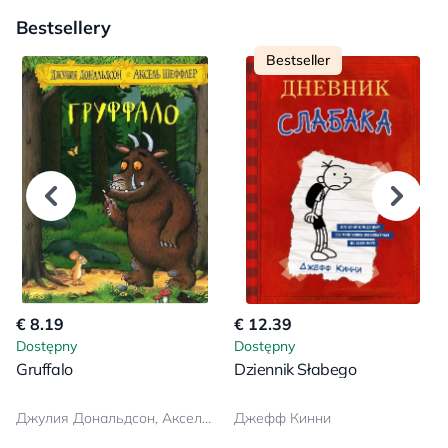
Bestsellery
Bestseller
€ 8.19
€ 12.39
Dostępny
Dostępny
Gruffalo
Dziennik Słabego
Джулия Дональдсон, Аксель Шеффлер
Джефф Кинни