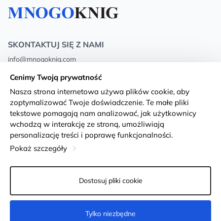
SKONTAKTUJ SIĘ Z NAMI
info@mnogoknig.com
+371 27-27-27-47
(08:00 – 20:00 UTC+2)
Cenimy Twoją prywatność
Rīga, Augusta Deglava 69d, LV-1082
Nasza strona internetowa używa plików cookie, aby
zoptymalizować Twoje doświadczenie. Te małe pliki
O nas
Privacy Policy
tekstowe pomagają nam analizować, jak użytkownicy
wchodzą w interakcję ze stroną, umożliwiają
Sklepy
Warunki i zasady
personalizację treści i poprawę funkcjonalności.
Dostawa i płatność
Deklaracja dostępności
Pokaż szczegóły
Karty lojalnościowe
Returns
Dostosuj pliki cookie
Dla klientów hurtowych
Ustawienia plików cookie
Tylko niezbędne