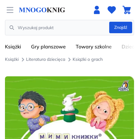
Open menu
Znajdź
Search
Książki
Gry planszowe
Towary szkolne
Dzieci
Książki
Literatura dziecięca
Książki o grach