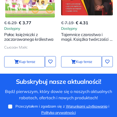
€ 6.29
€ 3.77
€ 7.19
€ 4.31
Dostępny
Dostępny
Pałac księżniczki z
Tajemnice czarostwa i
zaczarowanego królestwa
magii. Książka twórczości i
inspiracji (Harry)
Сьюзан Мэйс
Kup teraz
Kup teraz
Subskrybuj nasze aktualności!
Bądź pierwszym, który dowie się o naszych aktualnych
rabatach, ofertach i nowych produktach!
Przeczytałem i zgadzam się z
Warunkami użytkowania
i
Polityką prywatności