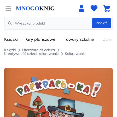
Open menu
Znajdź
Search
Książki
Gry planszowe
Towary szkolne
Dzieci
Książki
Literatura dziecięca
Kreatywność dzieci, kolorowanki
Kolorowanki