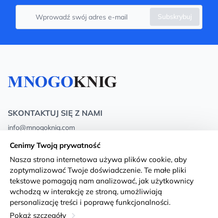
Subskrybuj
SKONTAKTUJ SIĘ Z NAMI
info@mnogoknig.com
+371 27-27-27-47
(08:00 – 20:00 UTC+2)
Cenimy Twoją prywatność
Rīga, Augusta Deglava 69d, LV-1082
Nasza strona internetowa używa plików cookie, aby
zoptymalizować Twoje doświadczenie. Te małe pliki
O nas
Privacy Policy
tekstowe pomagają nam analizować, jak użytkownicy
wchodzą w interakcję ze stroną, umożliwiają
Sklepy
Warunki i zasady
personalizację treści i poprawę funkcjonalności.
Dostawa i płatność
Deklaracja dostępności
Pokaż szczegóły