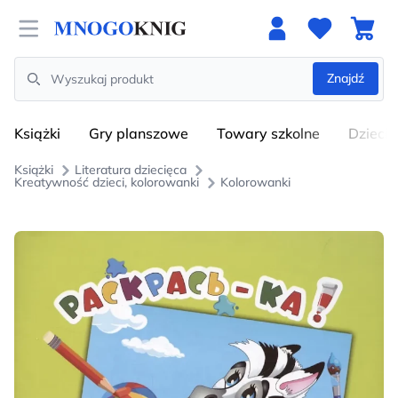
Open menu
Znajdź
Search
Książki
Gry planszowe
Towary szkolne
Dzieci
Książki
Literatura dziecięca
Kreatywność dzieci, kolorowanki
Kolorowanki