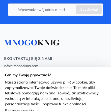
Subskrybuj
SKONTAKTUJ SIĘ Z NAMI
info@mnogoknig.com
+371 27-27-27-47
(08:00 – 20:00 UTC+2)
Cenimy Twoją prywatność
Rīga, Augusta Deglava 69d, LV-1082
Nasza strona internetowa używa plików cookie, aby
zoptymalizować Twoje doświadczenie. Te małe pliki
O nas
Privacy Policy
tekstowe pomagają nam analizować, jak użytkownicy
wchodzą w interakcję ze stroną, umożliwiają
Sklepy
Warunki i zasady
personalizację treści i poprawę funkcjonalności.
Dostawa i płatność
Deklaracja dostępności
Pokaż szczegóły