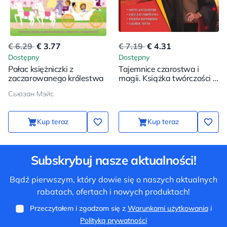
€ 6.29
€ 3.77
€ 7.19
€ 4.31
Dostępny
Dostępny
Pałac księżniczki z
Tajemnice czarostwa i
zaczarowanego królestwa
magii. Książka twórczości i
inspiracji (Harry)
Сьюзан Мэйс
Kup teraz
Kup teraz
Subskrybuj nasze aktualności!
Bądź pierwszym, który dowie się o naszych aktualnych
rabatach, ofertach i nowych produktach!
Przeczytałem i zgadzam się z
Warunkami użytkowania
i
Polityką prywatności