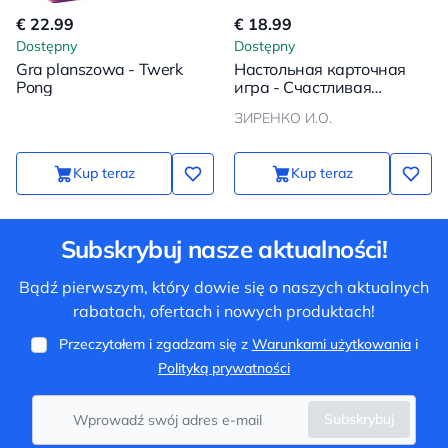
€ 22.99
€ 18.99
Dostępny
Dostępny
Gra planszowa - Twerk
Настольная карточная
Pong
игра - Счастливая
Капибара
ЗИРЕНКО И.О.
Kup teraz
Kup teraz
Subskrybuj nasze aktualności!
Bądź pierwszym, który dowie się o naszych aktualnych
rabatach, ofertach i nowych produktach!
Przeczytałem i zgadzam się z
Warunkami użytkowania
i
Polityką prywatności
Subskrybuj