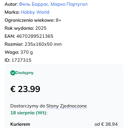
Autor:
Фель Баррос, Марко Португал
Marka:
Hobby World
Ograniczenia wiekowe:
8+
Rok wydania:
2025
EAN:
4670289521365
Rozmiar:
235х160x50 mm
Waga:
370 g
ID:
1727315
Dostępny
€ 23.99
Dostarczymy do
Stany Zjednoczone
18 sierpnia (Wt)
:
Kurierem
od € 38.94