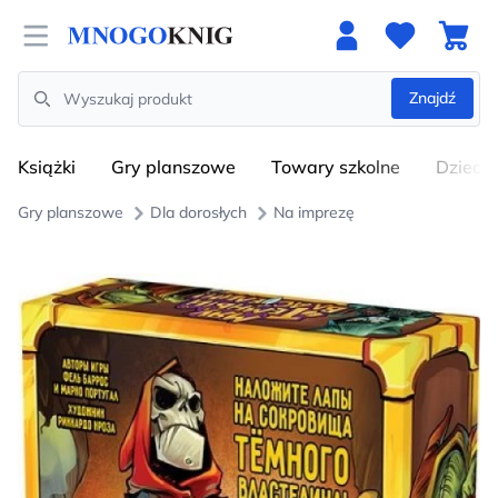
Open menu
Znajdź
Search
Książki
Gry planszowe
Towary szkolne
Dzieci
Gry planszowe
Dla dorosłych
Na imprezę