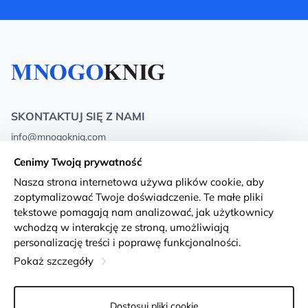
SKONTAKTUJ SIĘ Z NAMI
info@mnogoknig.com
+371 27-27-27-47
(08:00 – 20:00 UTC+2)
Cenimy Twoją prywatność
Rīga, Augusta Deglava 69d, LV-1082
Nasza strona internetowa używa plików cookie, aby
zoptymalizować Twoje doświadczenie. Te małe pliki
O nas
Privacy Policy
tekstowe pomagają nam analizować, jak użytkownicy
wchodzą w interakcję ze stroną, umożliwiają
Sklepy
Warunki i zasady
personalizację treści i poprawę funkcjonalności.
Dostawa i płatność
Deklaracja dostępności
Pokaż szczegóły
Karty lojalnościowe
Returns
Dostosuj pliki cookie