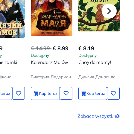
9
€ 14.99
€ 8.99
€ 8.19
€ 7
y
Dostępny
Dostępny
Dos
ne zamki
Kalendarz Majów
Chcę do mamy!
Pie
Джонс
Виктория Ледерман
Джулия Дональдсон, Аксель Шеффлер
Бод
teraz
Kup teraz
Kup teraz
Zobacz wszystkie