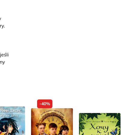
w
ry.
eśli
lny
-40%