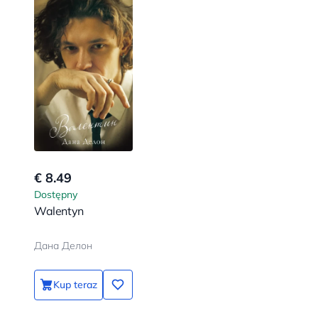
€ 8.49
Dostępny
Walentyn
Дана Делон
Kup teraz