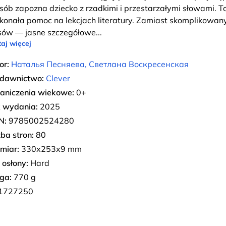
sób zapozna dziecko z rzadkimi i przestarzałymi słowami. T
konała pomoc na lekcjach literatury. Zamiast skomplikowan
sów — jasne szczegółowe
...
aj więcej
or:
Наталья Песняева, Светлана Воскресенская
dawnictwo:
Clever
aniczenia wiekowe:
0+
 wydania:
2025
N:
9785002524280
zba stron:
80
miar:
330х253х9 mm
 osłony:
Hard
ga:
770 g
1727250