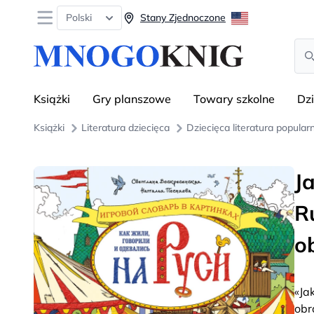
Open menu
Polski
Stany Zjednoczone
Sea
Książki
Gry planszowe
Towary szkolne
Dz
Książki
Literatura dziecięca
Dziecięca literatura popul
Ja
R
o
«Ja
obr