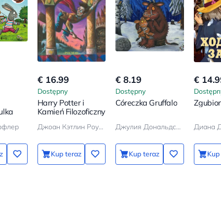
€ 16.99
€ 8.19
€ 14.9
Dostępny
Dostępny
Dostępn
Harry Potter i
Córeczka Gruffalo
Zgubio
ulka
Kamień Filozoficzny
ффлер
Джоан Кэтлин Роулинг
Джулия Дональдсон
Диана 
z
Kup teraz
Kup teraz
Kup 