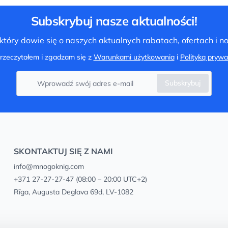
Subskrybuj nasze aktualności!
tóry dowie się o naszych aktualnych rabatach, ofertach i 
rzeczytałem i zgadzam się z
Warunkami użytkowania
i
Polityką prywa
Subskrybuj
SKONTAKTUJ SIĘ Z NAMI
info@mnogoknig.com
+371 27-27-27-47
(08:00 – 20:00 UTC+2)
Rīga, Augusta Deglava 69d, LV-1082