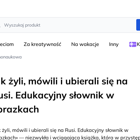
rch
ieciom
Za kreatywność
Na wakacje
Inny
K
arnonaukowa
k żyli, mówili i ubierali się na
usi. Edukacyjny słownik w
brazkach
k żyli, mówili i ubierali się na Rusi. Edukacyjny słownik w
azkach» — niezwykła i wciągająca książka, która w przystę