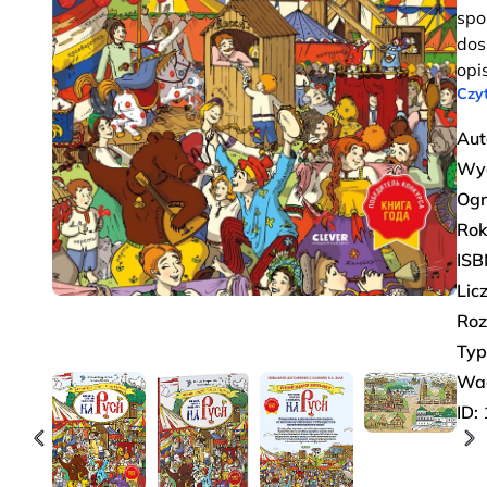
spo
dos
opi
Czyt
Aut
Wy
Ogr
Rok
ISB
Lic
Roz
Typ
Wa
ID: