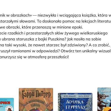
słownik w obrazkach» — niezwykła i wciągająca książka, która 
tarzałymi słowami. To doskonała pomoc na lekcjach literatu
 obrazki, które przenoszą w minione epoki.
cie rzadkich i przestarzałych słów żywego wielkoruskiego
 ubrana staruszka z bajki Puszkina? Jak nosiła na sobie
 taki wysoki, że nawet starzec był zdziwiony? A co zrobić, j
wzruszył ramionami w odpowiedzi? Otwórz ten unikalny wizua
zanurzysz się w atmosferę przeszłości!