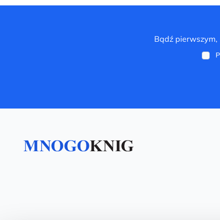
Bądź pierwszym, k
P