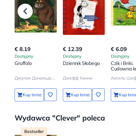
€ 8.19
€ 12.39
€ 6.09
Dostępny
Dostępny
Dostępny
Gruffalo
Dziennik Słabego
Czik i Briki.
Cudowna k
Джулия Дональдсон, Аксель Шеффлер
Джефф Кинни
Аксель Ше
Kup teraz
Kup teraz
Kup tera
Wydawca "Clever" poleca
Bestseller