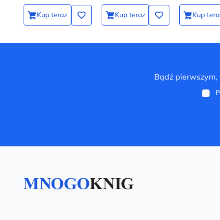
Kup teraz
Kup teraz
Kup tera
Bądź pierwszym, k
P