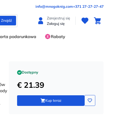
info@mnogoknig.com
+371 27-27-27-47
Zarejestruj się
Znajdź
Zaloguj się
arta podarunkowa
Rabaty
Dostępny
€ 21.39
ków
rody
Kup teraz
.