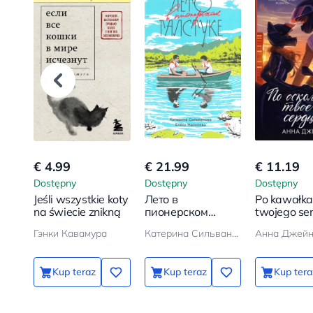
€ 4.99
€ 21.99
€ 11.19
Dostępny
Dostępny
Dostępny
Jeśli wszystkie koty
Лето в
Po kawałka
na świecie znikną
пионерском
twojego se
галстуке
Гэнки Кавамура
Катерина Сильванова, Елена Малисова
Анна Джей
Kup teraz
Kup teraz
Kup tera