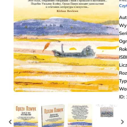
Czyt
Aut
Wy
Ser
Ogr
Rok
ISB
Lic
Roz
Typ
Wa
ID: