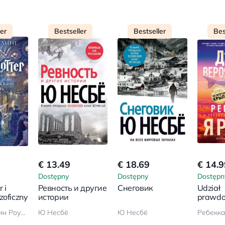
ler
Bestseller
Bestseller
Bes
€ 13.49
€ 18.69
€ 14.9
Dostępny
Dostępny
Dostępn
 i
Ревность и другие
Снеговик
Udział
zoficzny
истории
prawdo
Джоан Кэтлин Роулинг
Ю Несбё
Ю Несбё
Ребекка