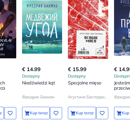
€ 14.99
€ 15.99
€ 14.9
Dostępny
Dostępny
Dostępn
ch
Niedźwiedzi kąt
Specjalne mięso
Jesteś
rca
przeci
н
Фредрик Бакман
Агустина Бастеррика
Фредри
z
Kup teraz
Kup teraz
Kup 