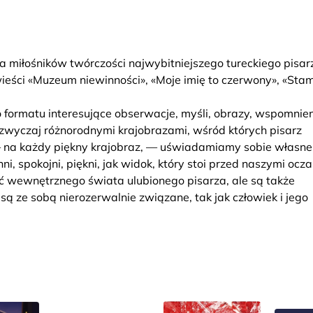
a miłośników twórczości najwybitniejszego tureckiego pisar
ści «Muzeum niewinności», «Moje imię to czerwony», «Stam
formatu interesujące obserwacje, myśli, obrazy, wspomnieni
azwyczaj różnorodnymi krajobrazami, wśród których pisarz
— na każdy piękny krajobraz, — uświadamiamy sobie własne
ni, spokojni, piękni, jak widok, który stoi przed naszymi ocza
ć wewnętrznego świata ulubionego pisarza, ale są także
są ze sobą nierozerwalnie związane, tak jak człowiek i jego