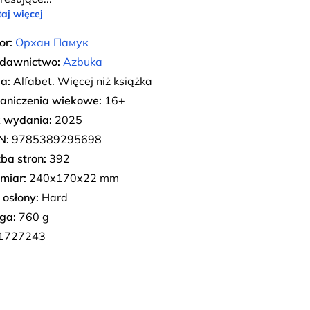
aj więcej
or:
Орхан Памук
dawnictwo:
Azbuka
ia:
Alfabet. Więcej niż książka
aniczenia wiekowe:
16+
 wydania:
2025
N:
9785389295698
zba stron:
392
miar:
240х170х22 mm
 osłony:
Hard
ga:
760 g
1727243