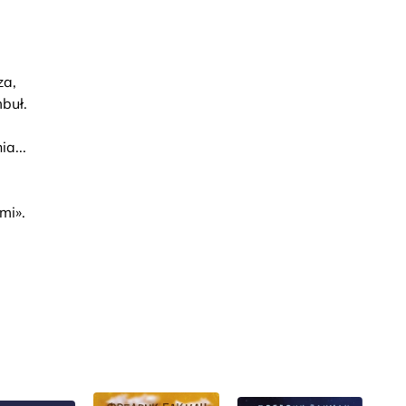
za,
buł.
a...
mi».