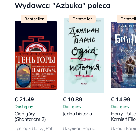
Wydawca "Azbuka" poleca
Bestseller
Bestseller
Bestsel
€ 21.49
€ 10.89
€ 14.99
Dostępny
Dostępny
Dostępny
Cień góry
Jedna historia
Harry Potter
(Shantaram 2)
Kamień Filo
Грегори Дэвид Робертс
Джулиан Барнс