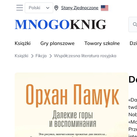
Open menu
Polski
Stany Zjednoczone
Sea
Książki
Gry planszowe
Towary szkolne
Dz
Książki
Fikcja
Współczesna literatura rosyjska
D
«Da
twó
Nob
«Mo
Prz
int