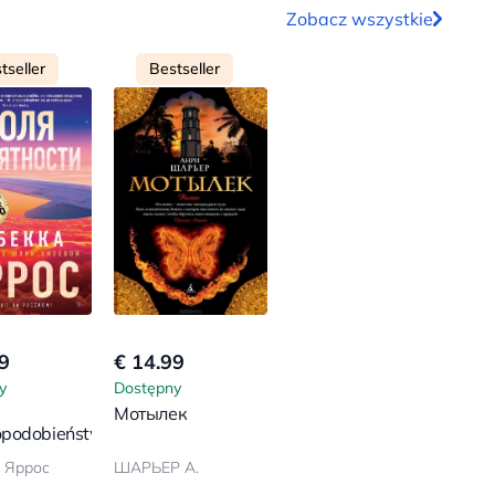
Zobacz wszystkie
tseller
Bestseller
9
€ 14.99
y
Dostępny
Мотылек
podobieństwa
 Яррос
ШАРЬЕР А.