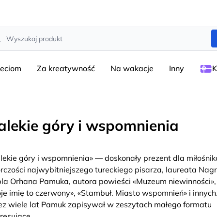
rch
ieciom
Za kreatywność
Na wakacje
Inny
K
alekie góry i wspomnienia
lekie góry i wspomnienia» — doskonały prezent dla miłośni
rczości najwybitniejszego tureckiego pisarza, laureata Nag
la Orhana Pamuka, autora powieści «Muzeum niewinności»,
je imię to czerwony», «Stambuł. Miasto wspomnień» i innych
ez wiele lat Pamuk zapisywał w zeszytach małego formatu
eresujące
...