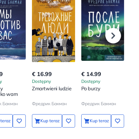
9
€ 16.99
€ 14.99
€ 9
y
Dostępny
Dostępny
Dos
my
Zmartwieni ludzie
Po burzy
Poz
wko wam
Poz
blis
к Бакман
Фредрик Бакман
Фредрик Бакман
Анн
teraz
Kup teraz
Kup teraz