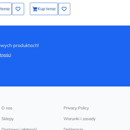
teraz
Kup teraz
nowych produktach!
tności
O nas
Privacy Policy
Sklepy
Warunki i zasady
Dostawa i płatność
Deklaracja