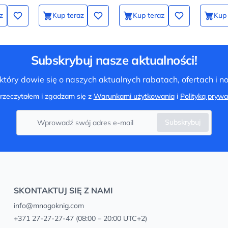
z
Kup teraz
Kup teraz
Kup 
Subskrybuj nasze aktualności!
tóry dowie się o naszych aktualnych rabatach, ofertach i 
rzeczytałem i zgadzam się z
Warunkami użytkowania
i
Polityką prywa
Subskrybuj
SKONTAKTUJ SIĘ Z NAMI
info@mnogoknig.com
+371 27-27-27-47
(08:00 – 20:00 UTC+2)