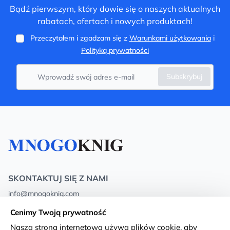
Bądź pierwszym, który dowie się o naszych aktualnych
rabatach, ofertach i nowych produktach!
Przeczytałem i zgadzam się z
Warunkami użytkowania
i
Polityką prywatności
Subskrybuj
SKONTAKTUJ SIĘ Z NAMI
info@mnogoknig.com
+371 27-27-27-47
(08:00 – 20:00 UTC+2)
Cenimy Twoją prywatność
Rīga, Augusta Deglava 69d, LV-1082
Nasza strona internetowa używa plików cookie, aby