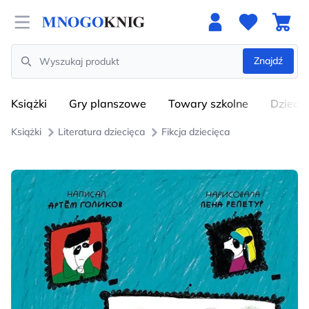
Open menu
Znajdź
Search
Książki
Gry planszowe
Towary szkolne
Dzieci
Książki
Literatura dziecięca
Fikcja dziecięca