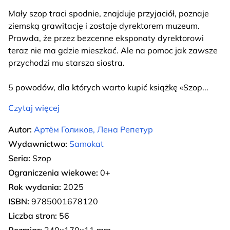
Mały szop traci spodnie, znajduje przyjaciół, poznaje
ziemską grawitację i zostaje dyrektorem muzeum.
Prawda, że przez bezcenne eksponaty dyrektorowi
teraz nie ma gdzie mieszkać. Ale na pomoc jak zawsze
przychodzi mu starsza siostra.
5 powodów, dla których warto kupić książkę «Szop
...
Czytaj więcej
Autor:
Артём Голиков, Лена Репетур
Wydawnictwo:
Samokat
Seria:
Szop
Ograniczenia wiekowe:
0+
Rok wydania:
2025
ISBN:
9785001678120
Liczba stron:
56
Rozmiar:
240х170х11 mm