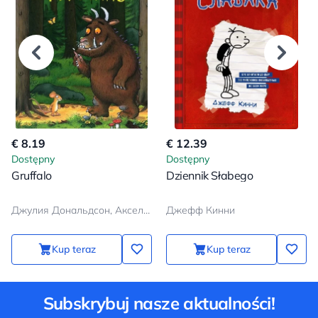
€ 8.19
€ 12.39
Dostępny
Dostępny
Gruffalo
Dziennik Słabego
Джулия Дональдсон, Аксель Шеффлер
Джефф Кинни
Kup teraz
Kup teraz
Subskrybuj nasze aktualności!