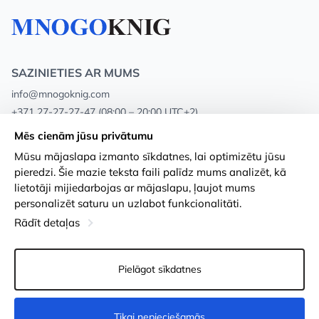
SAZINIETIES AR MUMS
info@mnogoknig.com
+371 27-27-27-47
(08:00 – 20:00 UTC+2)
Rīga, Augusta Deglava 69d, LV-1082
Mēs cienām jūsu privātumu
Mūsu mājaslapa izmanto sīkdatnes, lai optimizētu jūsu
Par mums
Privātuma politika
pieredzi. Šie mazie teksta faili palīdz mums analizēt, kā
lietotāji mijiedarbojas ar mājaslapu, ļaujot mums
Veikali
Noteikumi un nosacījumi
personalizēt saturu un uzlabot funkcionalitāti.
Apmaksa un piegāde
Pieejamības paziņojums
Rādīt detaļas
Loayalitātes kartes
Preču atgriešanās
Pielāgot sīkdatnes
Vairumtirdzniecības pircējiem
Sīkdatņu iestatījumi
Tikai nepieciešamās