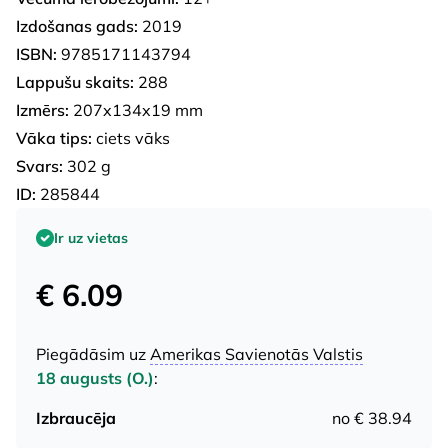
Izdošanas gads:
2019
ISBN:
9785171143794
Lappušu skaits:
288
Izmērs:
207x134x19 mm
Vāka tips:
ciets vāks
Svars:
302 g
ID:
285844
Ir uz vietas
€ 6.09
Piegādāsim uz
Amerikas Savienotās Valstis
18 augusts (O.)
:
Izbraucēja
no € 38.94