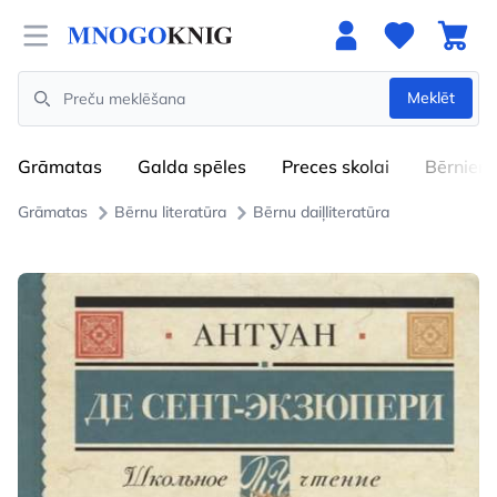
Open menu
Meklēt
Search
Grāmatas
Galda spēles
Preces skolai
Bērniem
Grāmatas
Bērnu literatūra
Bērnu daiļliteratūra