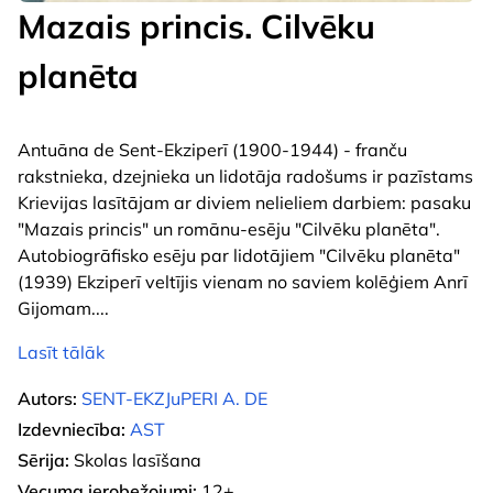
Mazais princis. Cilvēku
planēta
Antuāna de Sent-Ekziperī (1900-1944) - franču
rakstnieka, dzejnieka un lidotāja radošums ir pazīstams
Krievijas lasītājam ar diviem nelieliem darbiem: pasaku
"Mazais princis" un romānu-esēju "Cilvēku planēta".
Autobiogrāfisko esēju par lidotājiem "Cilvēku planēta"
(1939) Ekziperī veltījis vienam no saviem kolēģiem Anrī
Gijomam.
...
Lasīt tālāk
Autors:
SENT-EKZJuPERI A. DE
Izdevniecība:
AST
Sērija:
Skolas lasīšana
Vecuma ierobežojumi:
12+