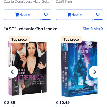
Džulija Donaldson, Aksel Šeffler
Džeff Kinni
Nopirkt
Nopirkt
“AST” izdevniecība iesaka
Skatīt visu
Top prece
Top prece
€ 8.39
€ 10.49