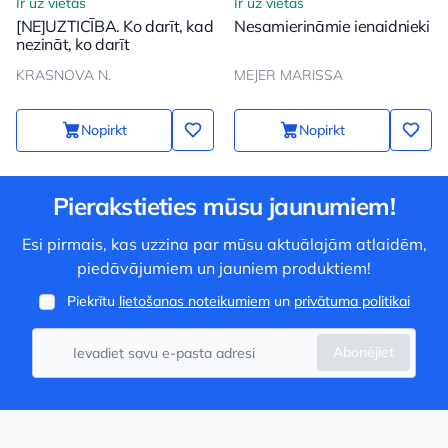
Ir uz vietas
Ir uz vietas
[NE]UZTICĪBA. Ko darīt, kad
Nesamierināmie ienaidnieki
nezināt, ko darīt
KRASNOVA N.
MEJER MARISSA
Nopirkt
Nopirkt
Pierakstieties mūsu jaunumiem!
Esi pirmais, kas uzzina par mūsu aktuālajām atlaidēm,
piedāvājumiem un jauniem produktiem!
Piekrītu
lietošanas noteikumiem
un
privātuma politikai
Abonējiet