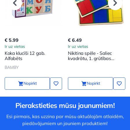
€ 5.99
€ 6.49
Ir uz vietas
Ir uz vietas
Koka klucīši 12 gab.
Nikitina spēle - Saliec
Alfabēts
kvadrātu, 1. grūtības
pakāpe
BAMBY
Nopirkt
Nopirkt
Pierakstieties mūsu jaunumiem!
Esi pirmais, kas uzzina par mūsu aktuālajām atlaidēm,
piedāvājumiem un jauniem produktiem!