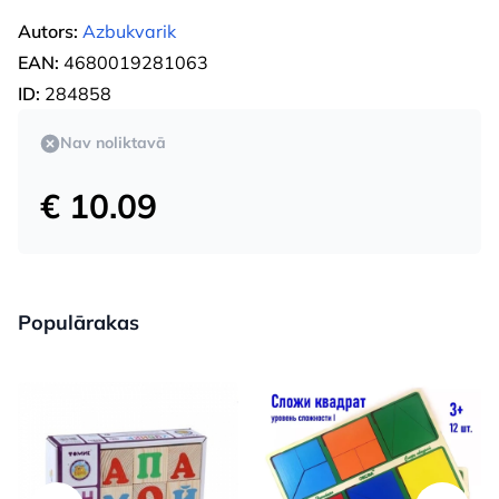
Autors:
Azbukvarik
EAN:
4680019281063
ID:
284858
Nav noliktavā
€ 10.09
Populārakas