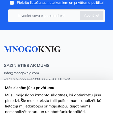
Piekrītu
lietošanas noteikumiem
un
privātuma politikai
Abonējiet
SAZINIETIES AR MUMS
info@mnogoknig.com
+371 27-27-27-47
(08:00 – 20:00 UTC+2)
Rīga, Augusta Deglava 69d, LV-1082
Mēs cienām jūsu privātumu
Mūsu mājaslapa izmanto sīkdatnes, lai optimizētu jūsu
Par mums
Privātuma politika
pieredzi. Šie mazie teksta faili palīdz mums analizēt, kā
lietotāji mijiedarbojas ar mājaslapu, ļaujot mums
Veikali
Noteikumi un nosacījumi
personalizēt saturu un uzlabot funkcionalitāti.