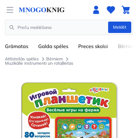
Open menu
Meklēt
Search
Grāmatas
Galda spēles
Preces skolai
Bērniem
Attīstošās spēles
Bērniem
Muzikālie instrumenti un rotaļlietas