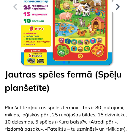
Jautras spēles fermā (Spēļu
planšetīte)
Planšetīte «Jautras spēles fermā» – tas ir 80 jautājumi,
mīklas, loģiskās pāri, 25 runājošas bildes, 15 dzīvnieku,
10 dziesmas, 5 spēles («Kura balss?», «Atrodi pāri»,
«Izdomā pasaku», «Pateikšu – tu uzminēsi» un «Mīklas»).