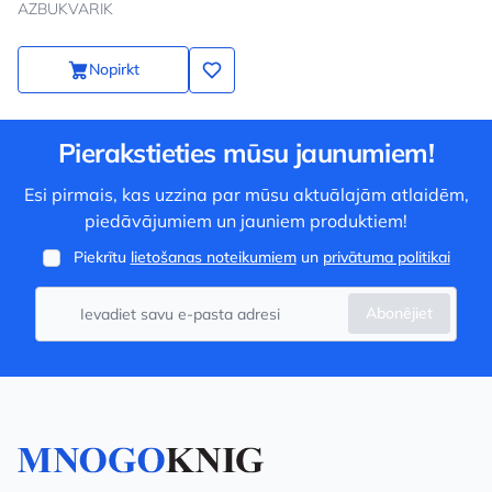
AZBUKVARIK
Nopirkt
Pierakstieties mūsu jaunumiem!
Esi pirmais, kas uzzina par mūsu aktuālajām atlaidēm,
piedāvājumiem un jauniem produktiem!
Piekrītu
lietošanas noteikumiem
un
privātuma politikai
Abonējiet