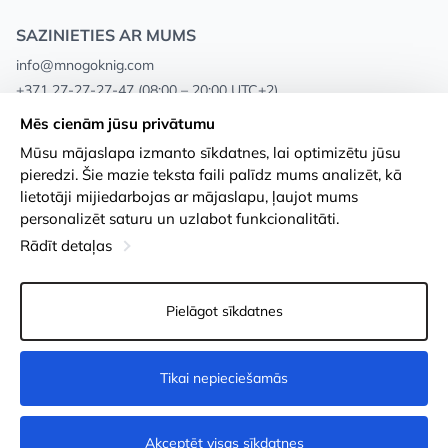
SAZINIETIES AR MUMS
info@mnogoknig.com
+371 27-27-27-47
(08:00 – 20:00 UTC+2)
Rīga, Augusta Deglava 69d, LV-1082
Mēs cienām jūsu privātumu
Mūsu mājaslapa izmanto sīkdatnes, lai optimizētu jūsu
Par mums
Privātuma politika
pieredzi. Šie mazie teksta faili palīdz mums analizēt, kā
lietotāji mijiedarbojas ar mājaslapu, ļaujot mums
Veikali
Noteikumi un nosacījumi
personalizēt saturu un uzlabot funkcionalitāti.
Apmaksa un piegāde
Pieejamības paziņojums
Rādīt detaļas
Loayalitātes kartes
Preču atgriešanās
Pielāgot sīkdatnes
Vairumtirdzniecības pircējiem
Sīkdatņu iestatījumi
Tikai nepieciešamās
Nav pieejams
Akceptēt visas sīkdatnes