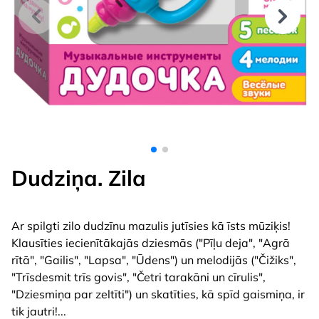
Dudziņa. Zila
Ar spilgti zilo dudzīnu mazulis jutīsies kā īsts mūziķis!
Klausīties iecienītākajās dziesmās ("Pīļu deja", "Agrā
rītā", "Gailis", "Lapsa", "Ūdens") un melodijās ("Čižiks",
"Trīsdesmit trīs govis", "Četri tarakāni un cīrulis",
"Dziesmiņa par zeltīti") un skatīties, kā spīd gaismiņa, ir
tik jautri!
...