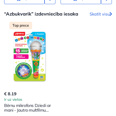
“Azbukvarik” izdevniecība iesaka
Skatīt visu
Top prece
€ 8.19
Ir uz vietas
Bērnu mikrofons Dziedi ar
mani - Jautro multfilmu
dziesmas