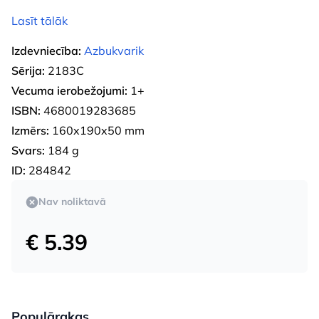
Lasīt tālāk
Izdevniecība:
Azbukvarik
Sērija:
2183С
Vecuma ierobežojumi:
1+
ISBN:
4680019283685
Izmērs:
160x190x50 mm
Svars:
184 g
ID:
284842
Nav noliktavā
€ 5.39
Populārakas