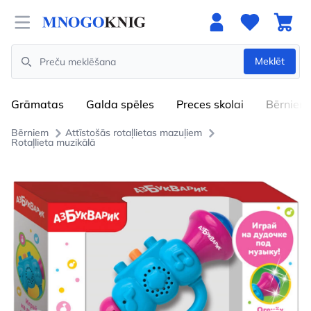
Open menu
Meklēt
Search
Grāmatas
Galda spēles
Preces skolai
Bērniem
Bērniem
Attīstošās rotaļlietas mazuļiem
Rotaļlieta muzikālā