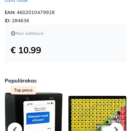
EAN:
4602010479928
ID:
284636
Nav noliktavā
€ 10.99
Populārakas
Top prece