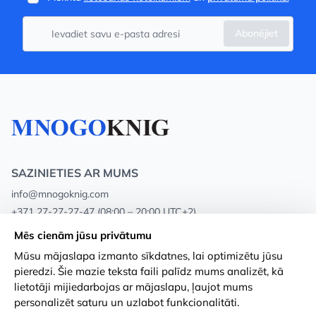
Abonējiet
SAZINIETIES AR MUMS
info@mnogoknig.com
+371 27-27-27-47
(08:00 – 20:00 UTC+2)
Rīga, Augusta Deglava 69d, LV-1082
Mēs cienām jūsu privātumu
Mūsu mājaslapa izmanto sīkdatnes, lai optimizētu jūsu
Par mums
Privātuma politika
pieredzi. Šie mazie teksta faili palīdz mums analizēt, kā
lietotāji mijiedarbojas ar mājaslapu, ļaujot mums
Veikali
Noteikumi un nosacījumi
personalizēt saturu un uzlabot funkcionalitāti.