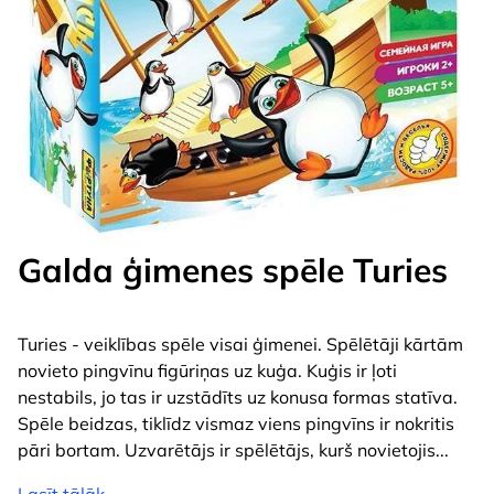
Galda ģimenes spēle Turies
Turies - veiklības spēle visai ģimenei. Spēlētāji kārtām
novieto pingvīnu figūriņas uz kuģa. Kuģis ir ļoti
nestabils, jo tas ir uzstādīts uz konusa formas statīva.
Spēle beidzas, tiklīdz vismaz viens pingvīns ir nokritis
pāri bortam. Uzvarētājs ir spēlētājs, kurš novietojis
...
Lasīt tālāk