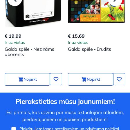
€ 19.99
€ 15.69
Ir uz vietas
Ir uz vietas
Galda spēle - Nezināms
Galda spēle - Erudīts
abonents
Nopirkt
Nopirkt
Pierakstieties mūsu jaunumiem!
Esi pirmais, kas uzzina par mūsu aktuālajām atlaidēm,
piedāvājumiem un jauniem produktiem!
Piekrītu
lietošanas noteikumiem
un
privātuma politikai