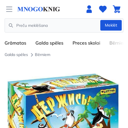
Open menu
Meklēt
Search
Grāmatas
Galda spēles
Preces skolai
Bērniem
Galda spēles
Bērniem