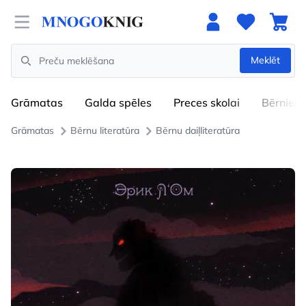
Open menu
Meklēt
Search
Grāmatas
Galda spēles
Preces skolai
Bērniem
Grāmatas
Bērnu literatūra
Bērnu daiļliteratūra