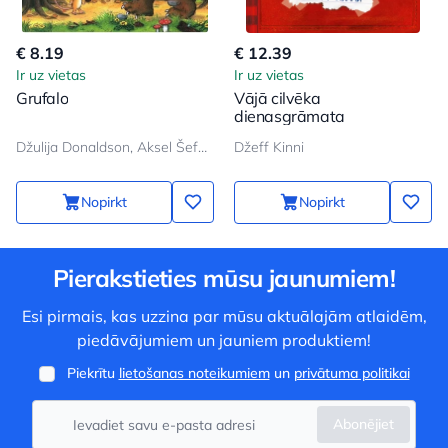
€ 8.19
€ 12.39
Ir uz vietas
Ir uz vietas
Grufalo
Vājā cilvēka
dienasgrāmata
Džulija Donaldson, Aksel Šeffler
Džeff Kinni
Nopirkt
Nopirkt
Pierakstieties mūsu jaunumiem!
Esi pirmais, kas uzzina par mūsu aktuālajām atlaidēm,
piedāvājumiem un jauniem produktiem!
Piekrītu
lietošanas noteikumiem
un
privātuma politikai
Abonējiet