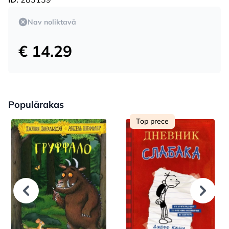
Nav noliktavā
€ 14.29
Populārakas
Top prece