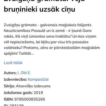
bruņinieki uzsāk cīņu
Zvaigžņu grāmata - galvenais maģiskais folijants
Neuzticamības Pasaulē un Is zemē - ir ļaunā Gara
rokās. Kā viņš izmantos seno traktātu? Un kas viņam
vēl nepieciešams, lai kļūtu par visu trīs pasaules
valdnieku? Protams, zēns ar pārsteidzošām maģiskām
spējām! Turklāt
...
Lasīt tālāk
Autors:
L OM E.
Izdevniecība:
KompasGid
Sērija:
Atsevišķs izdevums
Izdošanas gads:
2019
ISBN:
9785000835265
ID:
283139