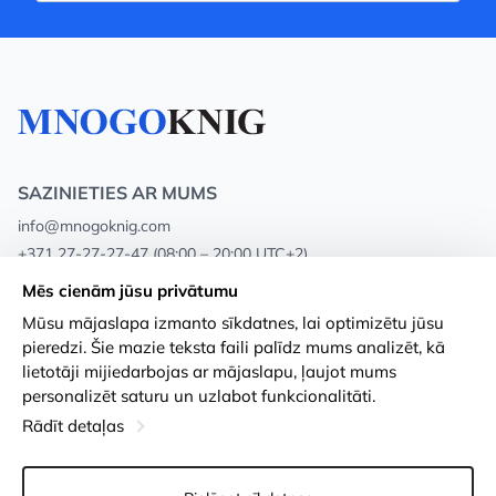
SAZINIETIES AR MUMS
info@mnogoknig.com
+371 27-27-27-47
(08:00 – 20:00 UTC+2)
Rīga, Augusta Deglava 69d, LV-1082
Mēs cienām jūsu privātumu
Mūsu mājaslapa izmanto sīkdatnes, lai optimizētu jūsu
Par mums
Privātuma politika
pieredzi. Šie mazie teksta faili palīdz mums analizēt, kā
lietotāji mijiedarbojas ar mājaslapu, ļaujot mums
Veikali
Noteikumi un nosacījumi
personalizēt saturu un uzlabot funkcionalitāti.
Apmaksa un piegāde
Pieejamības paziņojums
Rādīt detaļas
Loayalitātes kartes
Preču atgriešanās