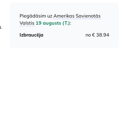
Piegādāsim uz
Amerikas Savienotās
Valstis
19 augusts (T.)
:
ā.
Izbraucēja
no € 38.94