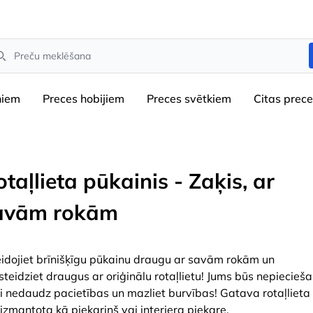
arch
niem
Preces hobijiem
Preces svētkiem
Сitas prec
taļlieta pūkainis - Zaķis, ar
avām rokām
eidojiet brīnišķīgu pūkainu draugu ar savām rokām un
steidziet draugus ar oriģinālu rotaļlietu! Jums būs nepiecie
ai nedaudz pacietības un mazliet burvības! Gatava rotaļlieta
t izmantota kā piekariņš vai interjera piekare.