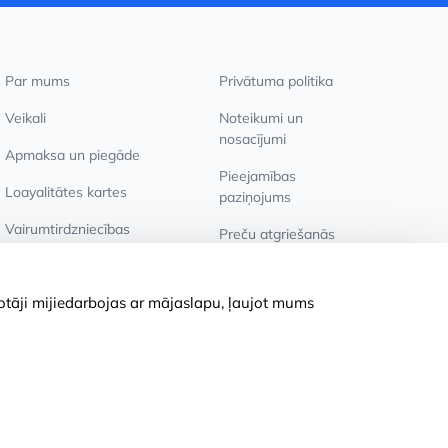
Par mums
Privātuma politika
Veikali
Noteikumi un
nosacījumi
Apmaksa un piegāde
Pieejamības
Loayalitātes kartes
paziņojums
Vairumtirdzniecības
Preču atgriešanās
pircējiem
Sīkdatņu iestatījumi
totāji mijiedarbojas ar mājaslapu, ļaujot mums
© 2011-2026
MNOGOKNIG
. All Rights Reserved.