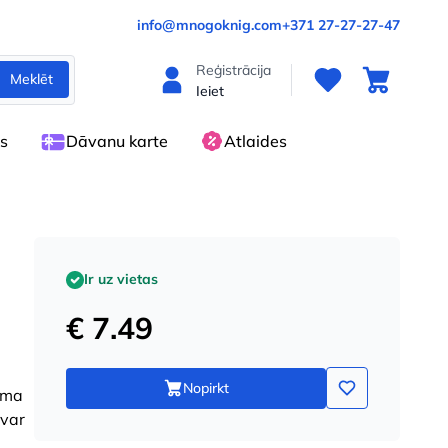
info@mnogoknig.com
+371 27-27-27-47
Reģistrācija
Meklēt
Ieiet
es
Dāvanu karte
Atlaides
Ir uz vietas
€ 7.49
Nopirkt
šama
 var