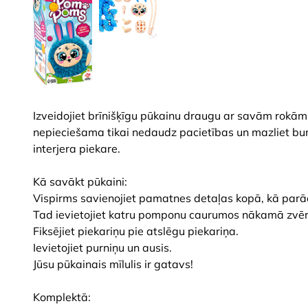
Izveidojiet brīnišķīgu pūkainu draugu ar savām rokām 
nepieciešama tikai nedaudz pacietības un mazliet burv
interjera piekare.
Kā savākt pūkaini:
Vispirms savienojiet pamatnes detaļas kopā, kā parā
Tad ievietojiet katru pomponu caurumos nākamā zvēr
Fiksējiet piekariņu pie atslēgu piekariņa.
Ievietojiet purniņu un ausis.
Jūsu pūkainais mīlulis ir gatavs!
Komplektā: