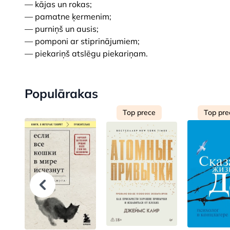
— kājas un rokas;
— pamatne ķermenim;
— purniņš un ausis;
— pomponi ar stiprinājumiem;
— piekariņš atslēgu piekariņam.
Populārakas
Top prece
Top pre