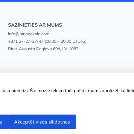
SAZINIETIES AR MUMS
info@mnogoknig.com
+371 27-27-27-47
(08:00 – 20:00 UTC+2)
Rīga, Augusta Deglava 69d, LV-1082
ūsu pieredzi. Šie mazie teksta faili palīdz mums analizēt, kā lie
s
Akceptēt visas sīkdatnes