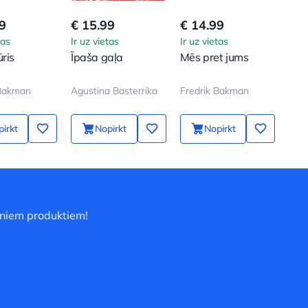
9
€ 15.99
€ 14.99
€ 5
tas
Ir uz vietas
Ir uz vietas
Ir u
ūris
Īpaša gaļa
Mēs pret jums
Grā
izve
no 
 Bakman
Agustina Basterrika
Fredrik Bakman
irkt
Nopirkt
Nopirkt
uniem produktiem!