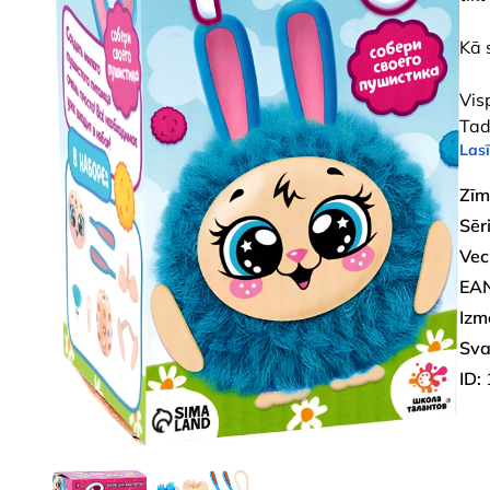
Kā 
Vis
Ta
Lasī
Zīm
Sēri
Vec
EAN
Izm
Sva
ID: