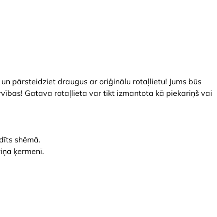
un pārsteidziet draugus ar oriģinālu rotaļlietu! Jums būs
ības! Gatava rotaļlieta var tikt izmantota kā piekariņš vai
dīts shēmā.
iņa ķermenī.