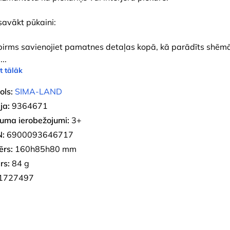
savākt pūkaini:
pirms savienojiet pamatnes detaļas kopā, kā parādīts shēm
d
...
t tālāk
ols:
SIMA-LAND
ja:
9364671
uma ierobežojumi:
3+
:
6900093646717
ērs:
160h85h80 mm
rs:
84 g
1727497