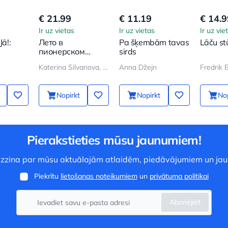
€ 21.99
€ 11.19
€ 14.9
Ir uz vietas
Ir uz vietas
Ir uz vie
Jā!:
Лето в
Pa šķembām tavas
Lāču st
пионерском
sirds
jas
галстуке
Katerina Silvanova, Elena Malisova
Anna Džejn
Fredrik
Nopirkt
Nopirkt
Nop
Pierakstieties mūsu jaunumiem!
 uzzina par mūsu aktuālajām atlaidēm, piedāvājumiem un ja
Piekrītu
lietošanas noteikumiem
un
privātuma politikai
Abonējiet