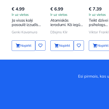
€ 4.99
€ 6.99
€ 7.39
Ir uz vietas
Ir uz vietas
Ir uz vietas
Ja visas kaķi
Atomiskās
Teikt dzīvei 
pasaulē izzudīs
ieradumi. Kā iegūt
psihologs
poket
labus ieradumus
koncentrāci
Genki Kavamura
Džejms Klir
Viktor Frankl
un atbrīvoties no
nometnē
sliktajiem
Nopirkt
Nopirkt
Nopirkt
Esi pirmais, kas