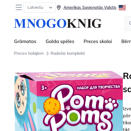
Open menu
Latviešu
Amerikas Savienotās Valstis
Se
Grāmatas
Galda spēles
Preces skolai
Bēr
Preces hobijiem
Radošie komplekti
Ro
s
Izv
pār
tik
tik