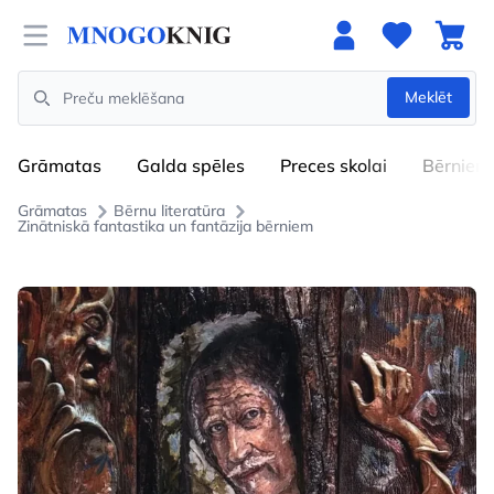
Open menu
Meklēt
Search
Grāmatas
Galda spēles
Preces skolai
Bērniem
Grāmatas
Bērnu literatūra
Zinātniskā fantastika un fantāzija bērniem