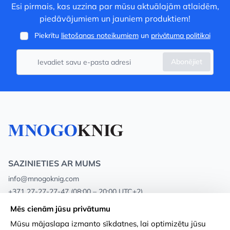
Esi pirmais, kas uzzina par mūsu aktuālajām atlaidēm,
piedāvājumiem un jauniem produktiem!
Piekrītu
lietošanas noteikumiem
un
privātuma politikai
Abonējiet
SAZINIETIES AR MUMS
info@mnogoknig.com
+371 27-27-27-47
(08:00 – 20:00 UTC+2)
Rīga, Augusta Deglava 69d, LV-1082
Mēs cienām jūsu privātumu
Mūsu mājaslapa izmanto sīkdatnes, lai optimizētu jūsu