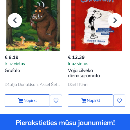
€ 8.19
€ 12.39
Ir uz vietas
Ir uz vietas
Grufalo
Vājā cilvēka
dienasgrāmata
Džulija Donaldson, Aksel Šeffler
Džeff Kinni
Nopirkt
Nopirkt
Pierakstieties mūsu jaunumiem!