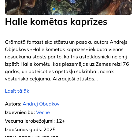
Halle komētas kaprīzes
Grāmatā fantastisko stāstu un pasaku autors Andrejs
Objedkovs «Halle komētas kaprīzes» iekļauta vienas
nosaukuma stāsts par to, kā trīs astotklasnieki nolemj
izpētīt Halle komētu, kas piezemējas uz Zemes reizi 76
gados, un pateicoties apstākļu sakritībai, nonāk
vēsturiskā ceļojumā. Aizraujoši attīstās
...
Lasīt tālāk
Autors:
Andrej Obedkov
Izdevniecība:
Veche
Vecuma ierobežojumi:
12+
Izdošanas gads:
2025