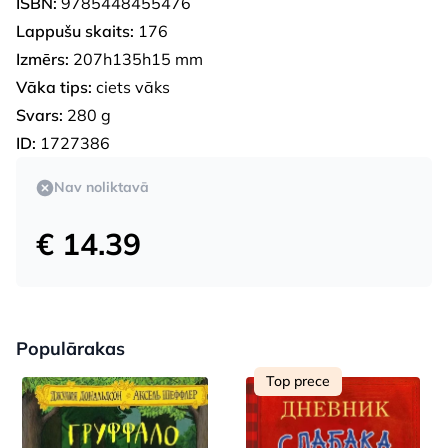
ISBN:
9785448455476
Lappušu skaits:
176
Izmērs:
207h135h15 mm
Vāka tips:
ciets vāks
Svars:
280 g
ID:
1727386
Nav noliktavā
€ 14.39
Populārakas
Top prece