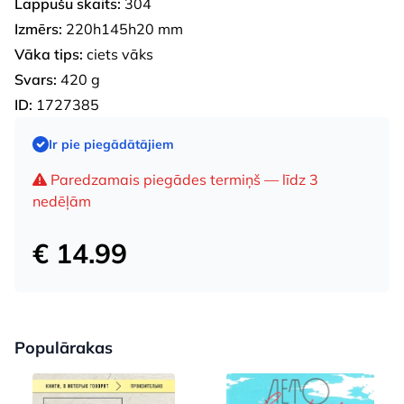
Lappušu skaits:
304
Izmērs:
220h145h20 mm
Vāka tips:
ciets vāks
Svars:
420 g
ID:
1727385
Ir pie piegādātājiem
Paredzamais piegādes termiņš — līdz 3
nedēļām
€ 14.99
Populārakas