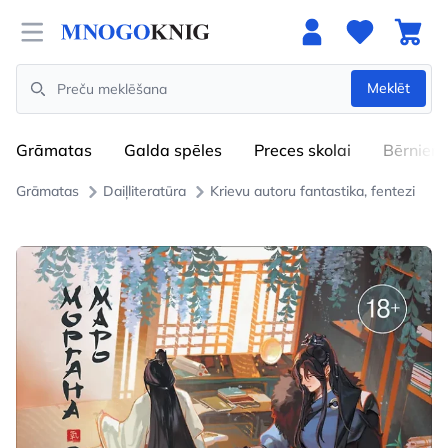
Open menu
Meklēt
Search
Grāmatas
Galda spēles
Preces skolai
Bērniem
Grāmatas
Daiļliteratūra
Krievu autoru fantastika, fentezi