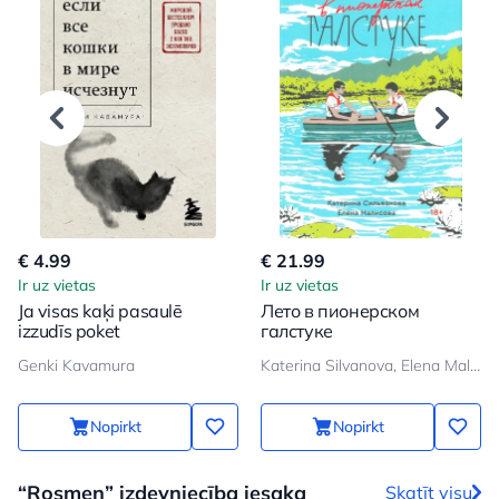
€ 4.99
€ 21.99
Ir uz vietas
Ir uz vietas
Ja visas kaķi pasaulē
Лето в пионерском
izzudīs poket
галстуке
Genki Kavamura
Katerina Silvanova, Elena Malisova
Nopirkt
Nopirkt
“Rosmen” izdevniecība iesaka
Skatīt visu