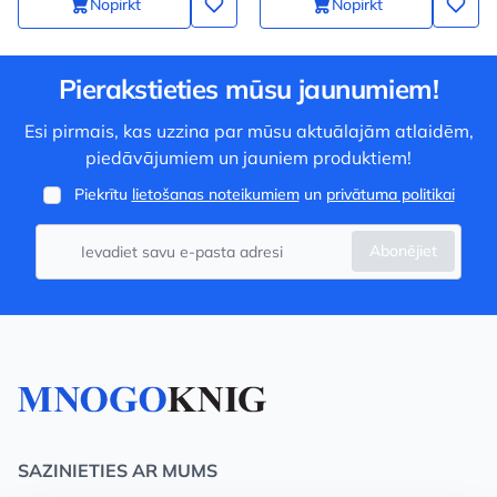
Nopirkt
Nopirkt
Pierakstieties mūsu jaunumiem!
Esi pirmais, kas uzzina par mūsu aktuālajām atlaidēm,
piedāvājumiem un jauniem produktiem!
Piekrītu
lietošanas noteikumiem
un
privātuma politikai
Abonējiet
SAZINIETIES AR MUMS