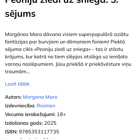
sējums
Morgānas Maro dāvana visiem superpopulārā aziātu
fantāzijas par burvjiem un dēmoniem faniem! Piektā
sējuma cikls «Peoniju ziedi uz sniega» – tas ir stāstu
krājums, kur katrā no tiem slēpjas atslēga uz iemīļoto
varoņu noslēpumiem. Jūsu priekšā ir priekšvēsture viņu
traumām
...
Lasīt tālāk
Autors:
Morgana Maro
Izdevniecība:
Rosmen
Vecuma ierobežojumi:
18+
Izdošanas gads:
2025
ISBN:
9785353117735