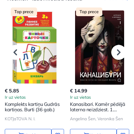
Top prece
Top prece
€ 5.85
€ 14.99
Ir uz vietas
Ir uz vietas
Komplekts kartiņu Gudrās
Kanasibari. Kamēr pēdējā
kartiņas. Burti (36 gab.)
laterna neizdziest. 1.
sējums
KOTJaTOVA N. I.
Angelina Šen, Veronika Šen