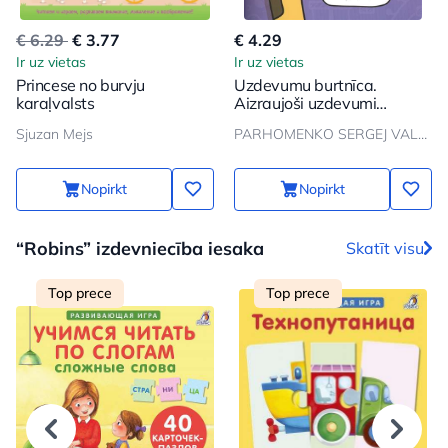
€ 6.29
€ 3.77
€ 4.29
Ir uz vietas
Ir uz vietas
Princese no burvju
Uzdevumu burtnīca.
karaļvalsts
Aizraujoši uzdevumi
domāšanas attīstībai
Sjuzan Mejs
PARHOMENKO SERGEJ VALEREVIČ
Nopirkt
Nopirkt
“Robins” izdevniecība iesaka
Skatīt visu
Top prece
Top prece