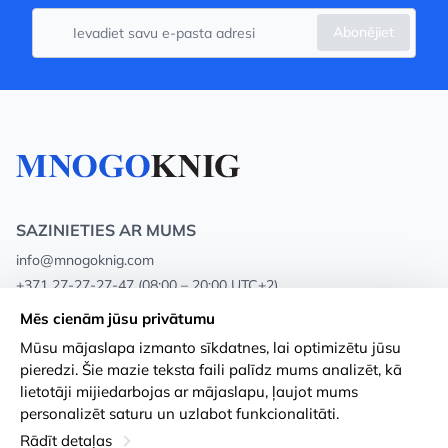
Abonējiet
SAZINIETIES AR MUMS
info@mnogoknig.com
+371 27-27-27-47
(08:00 – 20:00 UTC+2)
Rīga, Augusta Deglava 69d, LV-1082
Mēs cienām jūsu privātumu
Mūsu mājaslapa izmanto sīkdatnes, lai optimizētu jūsu
Par mums
Privātuma politika
pieredzi. Šie mazie teksta faili palīdz mums analizēt, kā
lietotāji mijiedarbojas ar mājaslapu, ļaujot mums
Veikali
Noteikumi un nosacījumi
personalizēt saturu un uzlabot funkcionalitāti.
Apmaksa un piegāde
Pieejamības paziņojums
Rādīt detaļas