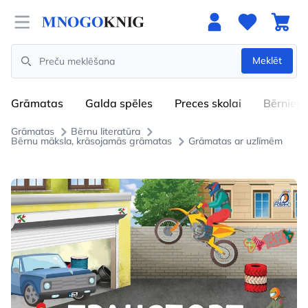
Open menu
Meklēt
Search
Grāmatas
Galda spēles
Preces skolai
Bērniem
Grāmatas
Bērnu literatūra
Bērnu māksla, krāsojamās grāmatas
Grāmatas ar uzlīmēm