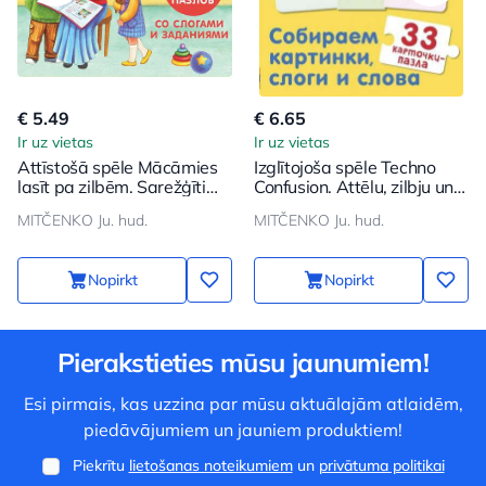
€ 5.49
€ 6.65
Ir uz vietas
Ir uz vietas
Attīstošā spēle Mācāmies
Izglītojoša spēle Techno
lasīt pa zilbēm. Sarežģīti
Confusion. Attēlu, zilbju un
vārdi (40 kartiņas-puzles)
vārdu vākšana (33 mīklu
MITČENKO Ju. hud.
MITČENKO Ju. hud.
kartītes)
Nopirkt
Nopirkt
Pierakstieties mūsu jaunumiem!
Esi pirmais, kas uzzina par mūsu aktuālajām atlaidēm,
piedāvājumiem un jauniem produktiem!
Piekrītu
lietošanas noteikumiem
un
privātuma politikai