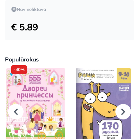
Nav noliktavā
€ 5.89
Populārakas
-40%