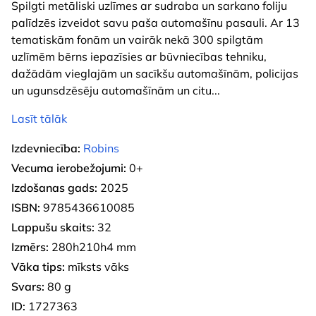
Spilgti metāliski uzlīmes ar sudraba un sarkano foliju
palīdzēs izveidot savu paša automašīnu pasauli. Ar 13
tematiskām fonām un vairāk nekā 300 spilgtām
uzlīmēm bērns iepazīsies ar būvniecības tehniku,
dažādām vieglajām un sacīkšu automašīnām, policijas
un ugunsdzēsēju automašīnām un citu
...
Lasīt tālāk
Izdevniecība:
Robins
Vecuma ierobežojumi:
0+
Izdošanas gads:
2025
ISBN:
9785436610085
Lappušu skaits:
32
Izmērs:
280h210h4 mm
Vāka tips:
mīksts vāks
Svars:
80 g
ID:
1727363