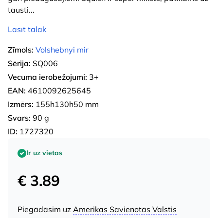
tausti
...
Lasīt tālāk
Zīmols:
Volshebnyi mir
Sērija:
SQ006
Vecuma ierobežojumi:
3+
EAN:
4610092625645
Izmērs:
155h130h50 mm
Svars:
90 g
ID:
1727320
Ir uz vietas
€ 3.89
Piegādāsim uz
Amerikas Savienotās Valstis