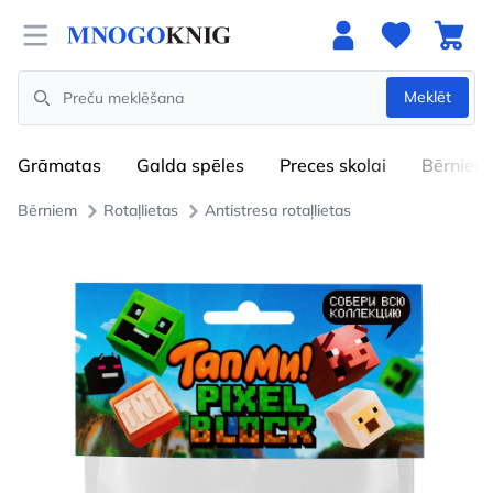
Open menu
Meklēt
Search
Grāmatas
Galda spēles
Preces skolai
Bērniem
Bērniem
Rotaļlietas
Antistresa rotaļlietas