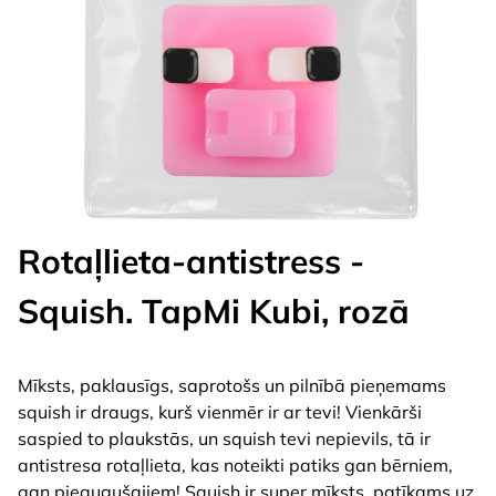
Rotaļlieta-antistress -
Squish. TapMi Kubi, rozā
Mīksts, paklausīgs, saprotošs un pilnībā pieņemams
squish ir draugs, kurš vienmēr ir ar tevi! Vienkārši
saspied to plaukstās, un squish tevi nepievils, tā ir
antistresa rotaļlieta, kas noteikti patiks gan bērniem,
gan pieaugušajiem! Squish ir super mīksts, patīkams uz