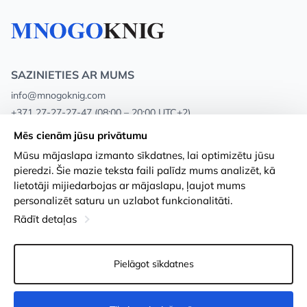
SAZINIETIES AR MUMS
info@mnogoknig.com
+371 27-27-27-47
(08:00 – 20:00 UTC+2)
Rīga, Augusta Deglava 69d, LV-1082
Mēs cienām jūsu privātumu
Mūsu mājaslapa izmanto sīkdatnes, lai optimizētu jūsu
Par mums
Privātuma politika
pieredzi. Šie mazie teksta faili palīdz mums analizēt, kā
lietotāji mijiedarbojas ar mājaslapu, ļaujot mums
Veikali
Noteikumi un nosacījumi
personalizēt saturu un uzlabot funkcionalitāti.
Apmaksa un piegāde
Pieejamības paziņojums
Rādīt detaļas
Loayalitātes kartes
Preču atgriešanās
Pielāgot sīkdatnes
Vairumtirdzniecības pircējiem
Sīkdatņu iestatījumi