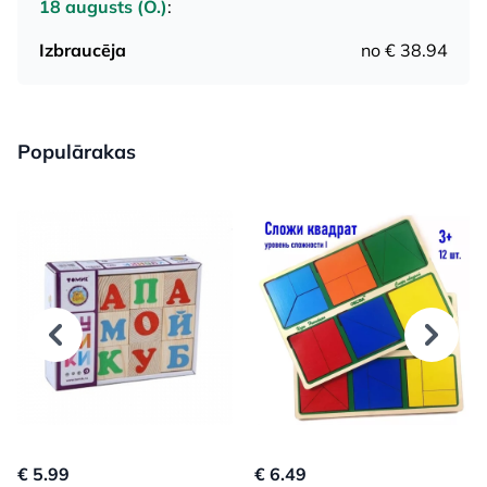
18 augusts (O.)
:
Izbraucēja
no € 38.94
Populārakas
€ 5.99
€ 6.49