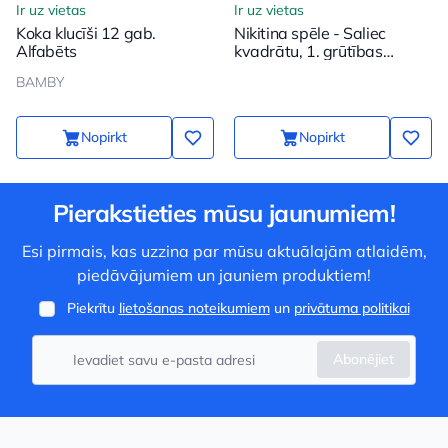
Ir uz vietas
Ir uz vietas
Koka klucīši 12 gab.
Nikitina spēle - Saliec
Alfabēts
kvadrātu, 1. grūtības
pakāpe
BAMBY
Nopirkt
Nopirkt
Pierakstieties mūsu jaunumiem!
Esi pirmais, kas uzzina par mūsu aktuālajām atlaidēm,
piedāvājumiem un jauniem produktiem!
Piekrītu
lietošanas noteikumiem
un
privātuma politikai
Abonējiet