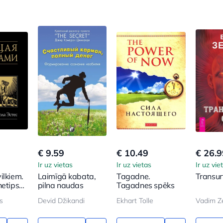
€ 9.59
€ 10.49
€ 26.9
Ir uz vietas
Ir uz vietas
Ir uz vie
ilkiem.
Laimīgā kabata,
Tagadne.
Transur
hetips
pilna naudas
Tagadnes spēks
asakās
s
Devid Džikandi
Ekhart Tolle
Vadim Z