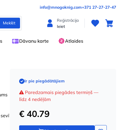
info@mnogoknig.com
+371 27-27-27-47
Reģistrācija
Meklēt
Ieiet
es
Dāvanu karte
Atlaides
Ir pie piegādātājiem
Paredzamais piegādes termiņš —
mums
līdz 4 nedēļām
€ 40.79
 sevī