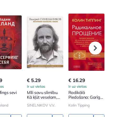
9
€ 5.29
€ 16.29
€ 1
tas
Ir uz vietas
Ir uz vietas
Ir u
fings sevi
Mīli savu slimību.
Radikālā
Ros
Kā kļūt veselam,
Piedošana: Garīgā
Dzī
iepazīstot dzīves
tehnoloģija
Nen
eland
SINELNIKOV V.V.
Kolin Tipping
ROZ
prieku
attiecību
dziedināšanai,
dusmu un vainas