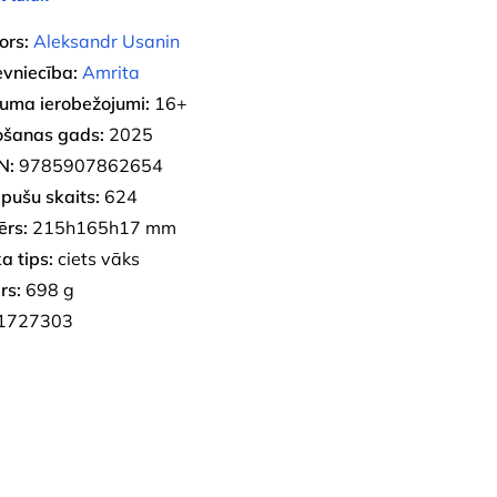
ors:
Aleksandr Usanin
evniecība:
Amrita
uma ierobežojumi:
16+
ošanas gads:
2025
N:
9785907862654
pušu skaits:
624
ērs:
215h165h17 mm
a tips:
ciets vāks
rs:
698 g
1727303