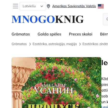
Open menu
Latviešu
Amerikas Savienotās Valstis
Se
Grāmatas
Galda spēles
Preces skolai
Bēr
Grāmatas
Ezotērika, astroloģija, maģija
Ezotērikas zināt
I
Kād
pie
att
sab
un 
Lasī