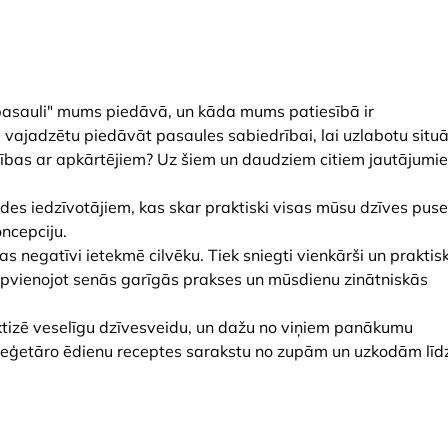
pasauli" mums piedāvā, un kāda mums patiesībā ir
 vajadzētu piedāvāt pasaules sabiedrībai, lai uzlabotu situā
ecības ar apkārtējiem? Uz šiem un daudziem citiem jautājumi
des iedzīvotājiem, kas skar praktiski visas mūsu dzīves puse
oncepciju.
s negatīvi ietekmē cilvēku. Tiek sniegti vienkārši un praktisk
apvienojot senās garīgās prakses un mūsdienu zinātniskās
aktizē veselīgu dzīvesveidu, un dažu no viņiem panākumu
 veģetāro ēdienu receptes sarakstu no zupām un uzkodām līd