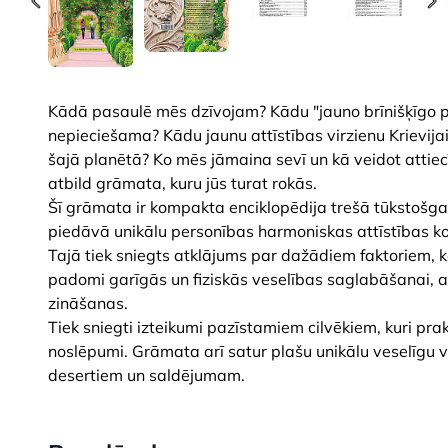
Kādā pasaulē mēs dzīvojam? Kādu "jauno brīnišķīgo 
nepieciešama? Kādu jaunu attīstības virzienu Krievijai
šajā planētā? Ko mēs jāmaina sevī un kā veidot atti
atbild grāmata, kuru jūs turat rokās.
Šī grāmata ir kompakta enciklopēdija trešā tūkstošga
piedāvā unikālu personības harmoniskas attīstības k
Tajā tiek sniegts atklājums par dažādiem faktoriem, ka
padomi garīgās un fiziskās veselības saglabāšanai, 
zināšanas.
Tiek sniegti izteikumi pazīstamiem cilvēkiem, kuri pr
noslēpumi. Grāmata arī satur plašu unikālu veselīgu
desertiem un saldējumam.