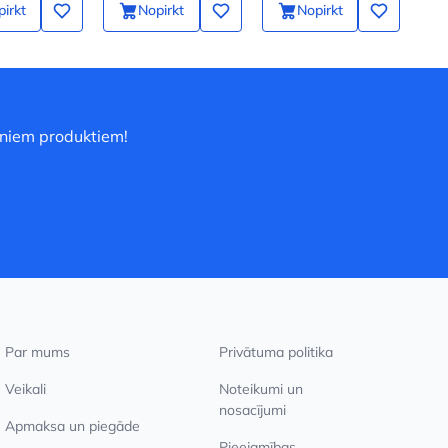
irkt
Nopirkt
Nopirkt
apziņas
atbrīvošanai,
savstarpējās
sapratnes
atrašanai jebkurā
situācijā
uniem produktiem!
Par mums
Privātuma politika
Veikali
Noteikumi un
nosacījumi
Apmaksa un piegāde
Pieejamības