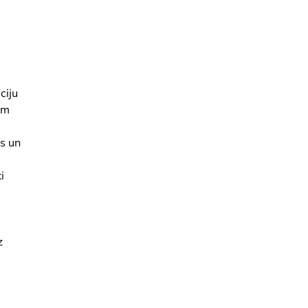
ciju
em
s un
i
z