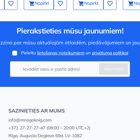
Nopirkt
Nopirkt
Nop
Pierakstieties mūsu jaunumiem!
 uzzina par mūsu aktuālajām atlaidēm, piedāvājumiem un ja
Piekrītu
lietošanas noteikumiem
un
privātuma politikai
Abonējiet
SAZINIETIES AR MUMS
info@mnogoknig.com
+371 27-27-27-47
(08:00 – 20:00 UTC+2)
Rīga, Augusta Deglava 69d, LV-1082