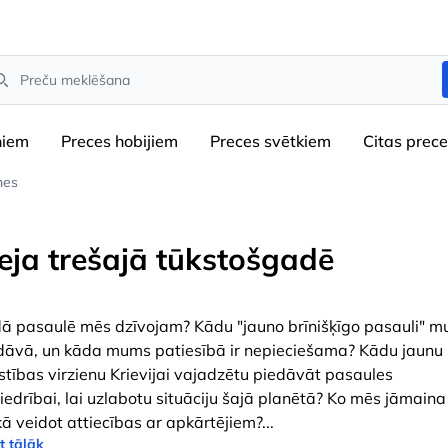
arch
niem
Preces hobijiem
Preces svētkiem
Сitas prec
nes
eeja trešajā tūkstošgadē
ā pasaulē mēs dzīvojam? Kādu "jauno brīnišķīgo pasauli" 
dāvā, un kāda mums patiesībā ir nepieciešama? Kādu jaunu
īstības virzienu Krievijai vajadzētu piedāvāt pasaules
iedrībai, lai uzlabotu situāciju šajā planētā? Ko mēs jāmaina
kā veidot attiecības ar apkārtējiem?
...
t tālāk