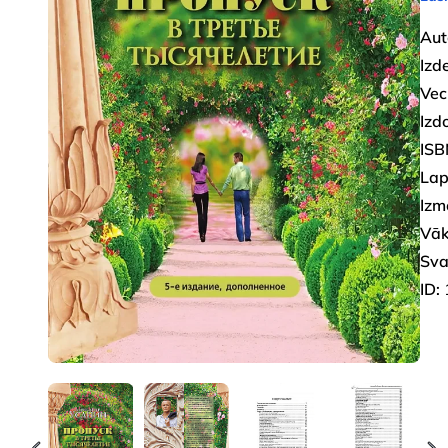
Aut
Izd
Vec
Izd
ISB
Lap
Izm
Vāk
Sva
ID: