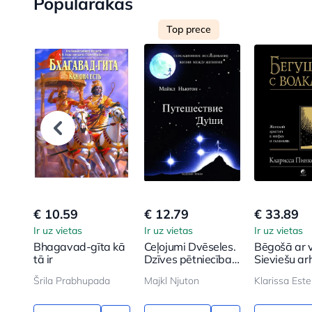
Populārakas
Top prece
€ 10.59
€ 12.79
€ 33.89
Ir uz vietas
Ir uz vietas
Ir uz vietas
Bhagavad-gīta kā
Ceļojumi Dvēseles.
Bēgošā ar v
tā ir
Dzīves pētniecība
Sieviešu ar
pēc dzīves
mītos un p
Šrila Prabhupada
Majkl Njuton
Klarissa Este