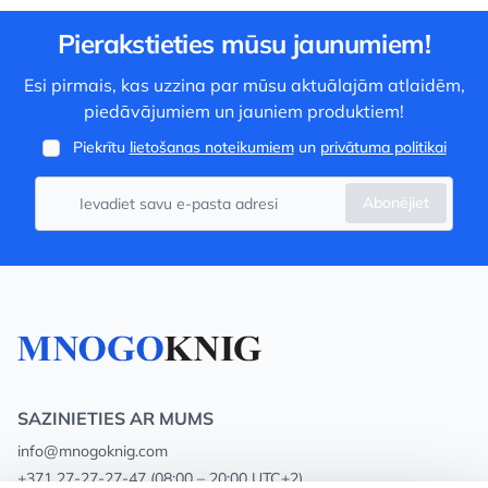
Pierakstieties mūsu jaunumiem!
Esi pirmais, kas uzzina par mūsu aktuālajām atlaidēm,
piedāvājumiem un jauniem produktiem!
Piekrītu
lietošanas noteikumiem
un
privātuma politikai
Abonējiet
SAZINIETIES AR MUMS
info@mnogoknig.com
+371 27-27-27-47
(08:00 – 20:00 UTC+2)