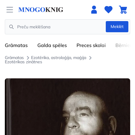
Open menu
Meklēt
Search
Grāmatas
Galda spēles
Preces skolai
Bērniem
Grāmatas
Ezotērika, astroloģija, maģija
Ezotērikas zinātnes