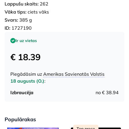
Lappušu skaits:
262
Vāka tips:
ciets vāks
Svars:
385 g
ID:
1727190
Ir uz vietas
€ 18.39
Piegādāsim uz
Amerikas Savienotās Valstis
18 augusts (O.)
:
Izbraucēja
no € 38.94
Populārakas
Top prece