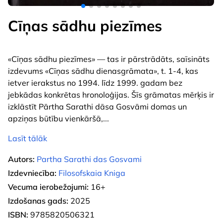
Cīņas sādhu piezīmes
«Cīņas sādhu piezīmes» — tas ir pārstrādāts, saīsināts
izdevums «Cīņas sādhu dienasgrāmata», t. 1-4, kas
ietver ierakstus no 1994. līdz 1999. gadam bez
jebkādas konkrētas hronoloģijas. Šīs grāmatas mērķis ir
izklāstīt Pārtha Sarathi dāsa Gosvāmi domas un
apziņas būtību vienkāršā,
...
Lasīt tālāk
Autors:
Partha Sarathi das Gosvami
Izdevniecība:
Filosofskaia Kniga
Vecuma ierobežojumi:
16+
Izdošanas gads:
2025
ISBN:
9785820506321