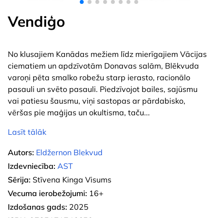
Vendiģo
No klusajiem Kanādas mežiem līdz mierīgajiem Vācijas
ciematiem un apdzīvotām Donavas salām, Blēkvuda
varoņi pēta smalko robežu starp ierasto, racionālo
pasauli un svēto pasauli. Piedzīvojot bailes, sajūsmu
vai patiesu šausmu, viņi sastopas ar pārdabisko,
vēršas pie maģijas un okultisma, taču
...
Lasīt tālāk
Autors:
Eldžernon Blekvud
Izdevniecība:
AST
Sērija:
Stīvena Kinga Visums
Vecuma ierobežojumi:
16+
Izdošanas gads:
2025