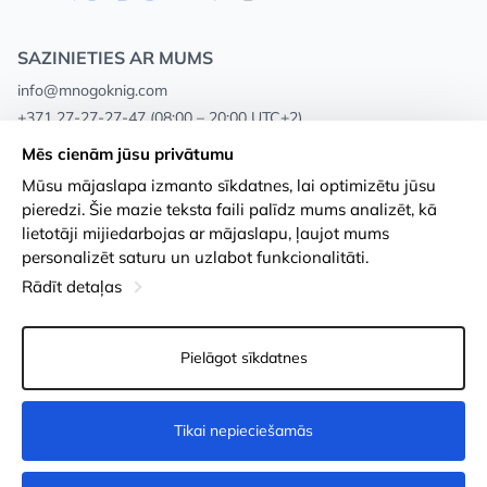
SAZINIETIES AR MUMS
info@mnogoknig.com
+371 27-27-27-47
(08:00 – 20:00 UTC+2)
Rīga, Augusta Deglava 69d, LV-1082
Mēs cienām jūsu privātumu
Mūsu mājaslapa izmanto sīkdatnes, lai optimizētu jūsu
Par mums
Privātuma politika
pieredzi. Šie mazie teksta faili palīdz mums analizēt, kā
lietotāji mijiedarbojas ar mājaslapu, ļaujot mums
Veikali
Noteikumi un nosacījumi
personalizēt saturu un uzlabot funkcionalitāti.
Apmaksa un piegāde
Pieejamības paziņojums
Rādīt detaļas
Loayalitātes kartes
Preču atgriešanās
Pielāgot sīkdatnes
Vairumtirdzniecības pircējiem
Sīkdatņu iestatījumi
Tikai nepieciešamās