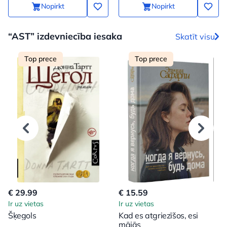
Nopirkt
Nopirkt
“AST” izdevniecība iesaka
Skatīt visu
Top prece
Top prece
€ 29.99
€ 15.59
Ir uz vietas
Ir uz vietas
Šķegols
Kad es atgriezīšos, esi
mājās