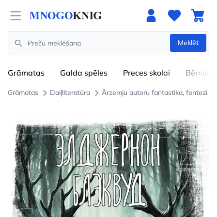
Open menu
Meklēt
Search
Grāmatas
Galda spēles
Preces skolai
Bērniem
Grāmatas
Daiļliteratūra
Ārzemju autoru fantastika, fentezi