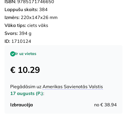
ISBN:
9785171746650
Lappušu skaits:
384
Izmērs:
220x147x26 mm
Vāka tips:
ciets vāks
Svars:
394 g
ID:
1710124
Ir uz vietas
€ 10.29
Piegādāsim uz
Amerikas Savienotās Valstis
17 augusts (P.)
:
Izbraucēja
no € 38.94