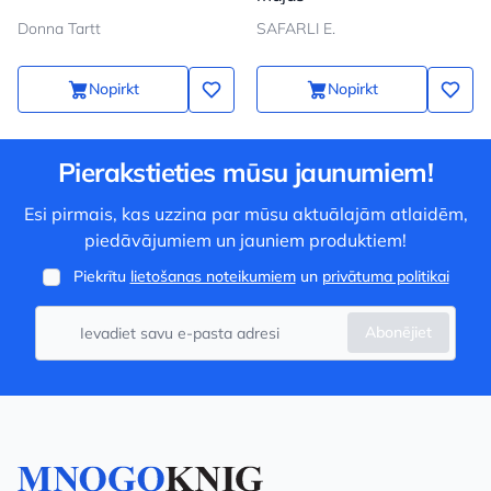
Donna Tartt
SAFARLI E.
Nopirkt
Nopirkt
Pierakstieties mūsu jaunumiem!
Esi pirmais, kas uzzina par mūsu aktuālajām atlaidēm,
piedāvājumiem un jauniem produktiem!
Piekrītu
lietošanas noteikumiem
un
privātuma politikai
Abonējiet