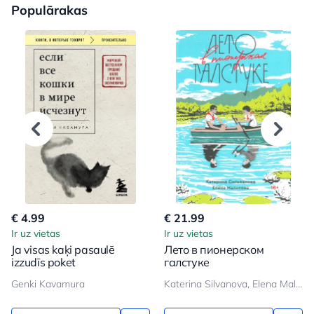
Populārakas
€ 4.99
€ 21.99
Ir uz vietas
Ir uz vietas
Ja visas kaķi pasaulē
Лето в пионерском
izzudīs poket
галстуке
Genki Kavamura
Katerina Silvanova, Elena Malisova