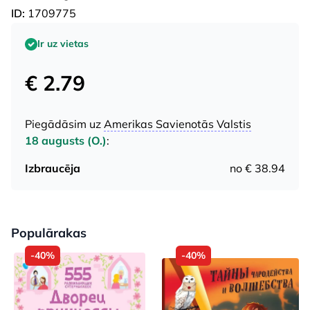
ID:
1709775
Ir uz vietas
€ 2.79
Piegādāsim uz
Amerikas Savienotās Valstis
18 augusts (O.)
:
Izbraucēja
no € 38.94
Populārakas
-40%
-40%