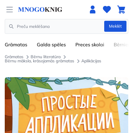
Open menu
Meklēt
Search
Grāmatas
Galda spēles
Preces skolai
Bērniem
Grāmatas
Bērnu literatūra
Bērnu māksla, krāsojamās grāmatas
Aplikācijas