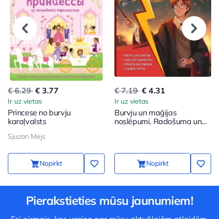
€ 6.29
€ 3.77
€ 7.19
€ 4.31
Ir uz vietas
Ir uz vietas
Princese no burvju
Burvju un maģijas
karaļvalsts
noslēpumi. Radošuma un
iedvesmas grāmata
Sjuzan Mejs
(Harijs)
Nopirkt
Nopirkt
Pierakstieties mūsu jaunumiem!