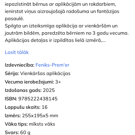
iepazīstināt bērnus ar aplikācijām un rokdarbiem,
ienirstot viņus aizraujošajā radošuma un fantāzijas
pasaulē.
Spilgta un izteiksmīga aplikācija ar vienkāršām un
jautrām bildēm, paredzēta bērniem no 3 gadu vecuma.
Aplikācijas detaļas ir izpildītas lielā izmērā,
...
Lasīt tālāk
Izdevniecība:
Feniks-Prem'er
Sērija:
Vienkāršas aplikācijas
Vecuma ierobežojumi:
3+
Izdošanas gads:
2025
ISBN:
9785222438145
Lappušu skaits:
16
Izmērs:
255x195x5 mm
Vāka tips:
mīksts vāks
Svars:
60 g