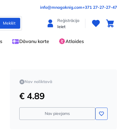
info@mnogoknig.com
+371 27-27-27-47
Reģistrācija
Meklēt
Ieiet
es
Dāvanu karte
Atlaides
Nav noliktavā
€ 4.89
Nav pieejams
i