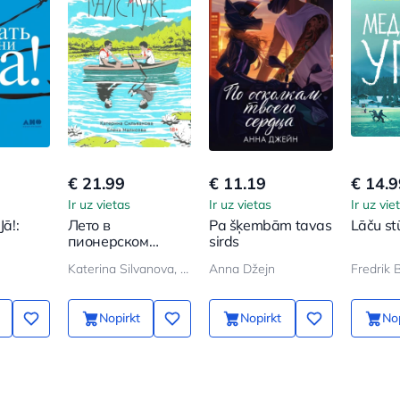
€ 21.99
€ 11.19
€ 14.9
Ir uz vietas
Ir uz vietas
Ir uz vie
Jā!:
Лето в
Pa šķembām tavas
Lāču st
пионерском
sirds
jas
галстуке
Katerina Silvanova, Elena Malisova
Anna Džejn
Fredrik
Nopirkt
Nopirkt
Nop