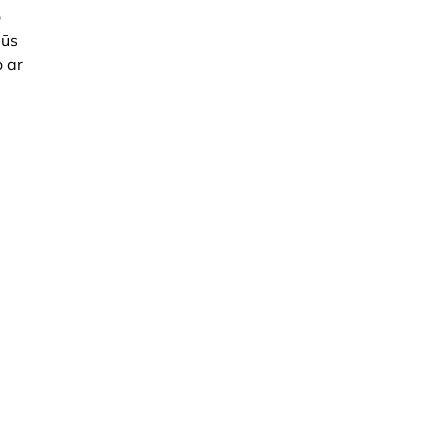
o
jūs
o ar