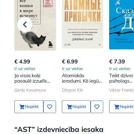
€ 4.99
€ 6.99
€ 7.39
Ir uz vietas
Ir uz vietas
Ir uz vietas
Ja visas kaķi
Atomiskās
Teikt dzīvei 
pasaulē izzudīs
ieradumi. Kā iegūt
psihologs
poket
labus ieradumus
koncentrāci
Genki Kavamura
Džejms Klir
Viktor Frankl
un atbrīvoties no
nometnē
sliktajiem
Nopirkt
Nopirkt
Nopirkt
“AST” izdevniecība iesaka