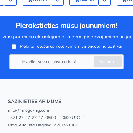
Pierakstieties mūsu jaunumiem!
 uzzina par mūsu aktuālajām atlaidēm, piedāvājumiem un ja
Piekrītu
lietošanas noteikumiem
un
privātuma politikai
Abonējiet
SAZINIETIES AR MUMS
info@mnogoknig.com
+371 27-27-27-47
(08:00 – 20:00 UTC+2)
Rīga, Augusta Deglava 69d, LV-1082