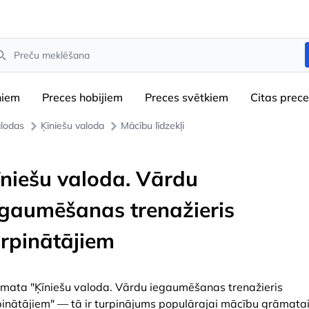
arch
niem
Preces hobijiem
Preces svētkiem
Сitas prec
lodas
Ķīniešu valoda
Mācību līdzekļi
īniešu valoda. Vārdu
egaumēšanas trenažieris
urpinātājiem
mata "Ķīniešu valoda. Vārdu iegaumēšanas trenažieris
pinātājiem" — tā ir turpinājums populārajai mācību grāmata