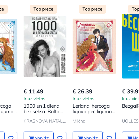
ce
Top prece
Top prece
Top
€ 11.49
€ 26.39
€ 39.9
Ir uz vietas
Ir uz vietas
Ir uz vie
rcoga
1000 un 1 diena
Leriana, hercoga
Bezgalī
līguma.
bez seksa. Baltā
līgava pēc līguma.
grāmata. Ar ko es
1. sējums
KRASNOVA NATALJa
Milčha
UOLLES 
nodarbojos, kamēr
jūs nodarbojāties
ar seksu
Nopirkt
Nopirkt
Nop