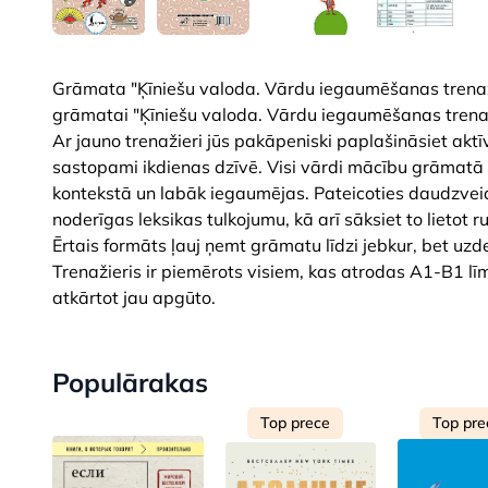
Grāmata "Ķīniešu valoda. Vārdu iegaumēšanas trenaži
grāmatai "Ķīniešu valoda. Vārdu iegaumēšanas trenaž
Ar jauno trenažieri jūs pakāpeniski paplašināsiet aktīv
sastopami ikdienas dzīvē. Visi vārdi mācību grāmatā i
kontekstā un labāk iegaumējas. Pateicoties daudzveid
noderīgas leksikas tulkojumu, kā arī sāksiet to lieto
Ērtais formāts ļauj ņemt grāmatu līdzi jebkur, bet uz
Trenažieris ir piemērots visiem, kas atrodas A1-B1 līm
atkārtot jau apgūto.
Populārakas
Top prece
Top pre