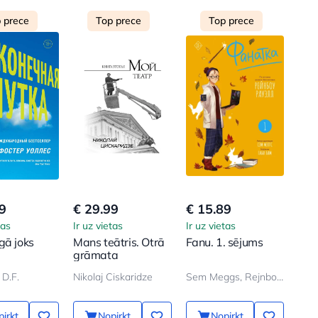
 prece
Top prece
Top prece
9
€ 29.99
€ 15.89
tas
Ir uz vietas
Ir uz vietas
gā joks
Mans teātris. Otrā
Fanu. 1. sējums
grāmata
D.F.
Nikolaj Ciskaridze
Sem Meggs, Rejnbou Rauell
irkt
Nopirkt
Nopirkt