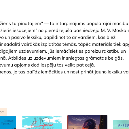
eris turpinātājiem" — tā ir turpinājums populārajai mācību
ieris iesācējiem" no pieredzējušā pasniedzēja M. V. Moskal
o un pasīvo leksiku, papildinot to ar vārdiem, kas bieži
r sadalīti vairākās izplatītās tēmās, tāpēc materiāls tiek a
īgajiem uzdevumiem, jūs iemācīsieties pareizu rakstību un
t runā. Atbildes uz uzdevumiem ir sniegtas grāmatas beigās.
devumu apjoms dod iespēju tos veikt pat ceļā.
eņos, jo tas palīdz iemācīties un nostiprināt jauno leksiku va
ce