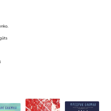
enko.
pgūts
i