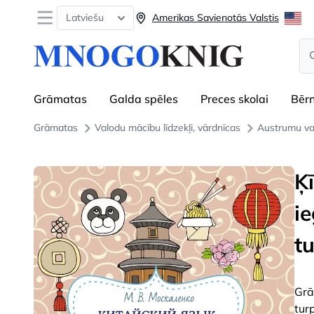
Open menu
Latviešu
Amerikas Savienotās Valstis
Se
Grāmatas
Galda spēles
Preces skolai
Bēr
Grāmatas
Valodu mācību līdzekļi, vārdnīcas
Austrumu va
Ķ
i
t
Grā
tur