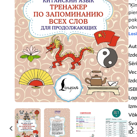
"Ķī
pie
pak
vār
Lasī
Aut
Izd
Sēri
Vec
Izd
ISB
Lap
Izm
Vāk
Sva
ID: