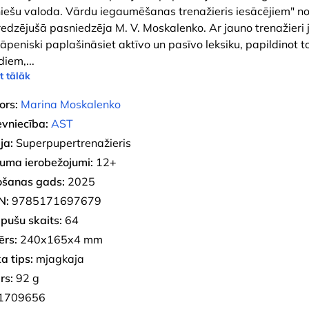
niešu valoda. Vārdu iegaumēšanas trenažieris iesācējiem" n
redzējušā pasniedzēja M. V. Moskalenko. Ar jauno trenažieri 
āpeniski paplašināsiet aktīvo un pasīvo leksiku, papildinot t
diem,
...
t tālāk
ors:
Marina Moskalenko
evniecība:
AST
ja:
Superpupertrenažieris
uma ierobežojumi:
12+
ošanas gads:
2025
N:
9785171697679
pušu skaits:
64
ērs:
240x165x4 mm
a tips:
mjagkaja
rs:
92 g
1709656