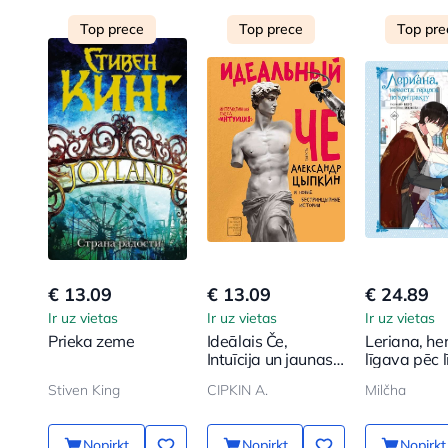
Top prece
Top prece
Top pre
€ 13.09
€ 13.09
€ 24.89
Ir uz vietas
Ir uz vietas
Ir uz vietas
Prieka zeme
Ideālais Če,
Leriana, he
Intuīcija un jaunas
līgava pēc 
bezprincipiālas
3. sējums
Stiven King
CIPKIN A.
Milčha
stāsti
Nopirkt
Nopirkt
Nopirkt