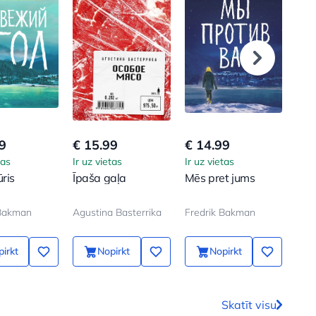
9
€ 15.99
€ 14.99
€ 1
tas
Ir uz vietas
Ir uz vietas
Ir u
ūris
Īpaša gaļa
Mēs pret jums
Tra
cilv
 Bakman
Agustina Basterrika
Fredrik Bakman
Fre
irkt
Nopirkt
Nopirkt
Skatīt visu